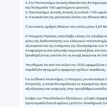
4. Στο Πανεπιστήμιο Δυτικής Μακεδονίας θα δημιουργ
και Πτολεμαϊδα 100 ωφελούμενοι φοιτητές
5. Πανεπιστήμιο Δυτικής Αττικής Συνολικά 1100 ωφελ
6. Η ανακαίνιση της φοιτητικής Εστίας του Εθνικού Μ
Ο συνολικός αριθμός θέσεων στις εστίες μέσω ΣΔΙΤ θα 
Η Υπουργός Παιδείας επανέλαβε επίσης ότι η Κυβέρνη
μέσω της διεθνοποίησης των ελληνικών πανεπιστημί
εξωτερικού και της ενίσχυσης της εξωστρέφειας των Α
Αναφερόμενη στα τελευταία περιστατικά βίας στα πανε
ξεκαθαρίζοντας ωστόσο ότι «η ανοχή ακόμα και σε ένα
Υπενθύμισε ότι από τον Ιούλιο του 2025 εφαρμόζεται 
παράλληλα προχωρά η εφαρμογή σχεδίων ασφάλειας, 
Για το Εθνικό Απολυτήριο, η Υπουργός γνωστοποίησε ό
Επιτροπής, η οποία θα παραδώσει το πόρισμά της προ
αξιολόγησης και εισαγωγής στην τριτοβάθμια εκπαίδευ
Ενόψει των Πανελλαδικών Εξετάσεων, η Σοφία Ζαχαράκη
προετοιμασία ξεκινά αμέσως μετά την ολοκλήρωση τω