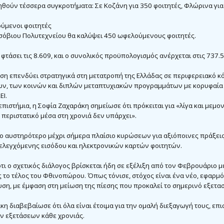
ηθούν τέσσερα συγκροτήματα: Σε Κοζάνη για 350 φοιτητές, Φλώρινα για
ούμενοι φοιτητές
ετσόβιου Πολυτεχνείου θα καλύψει 450 ωφελούμενους φοιτητές.
φτάσει τις 8.609, και ο συνολικός προϋπολογισμός ανέρχεται στις 737.
ση επενδύει στρατηγικά στη μετατροπή της Ελλάδας σε περιφερειακό κ
ων, των κοινών και διπλών μεταπτυχιακών προγραμμάτων με κορυφαία
ΕΙ.
πιστήμια, η Σοφία Ζαχαράκη σημείωσε ότι πρόκειται για «λίγα και μεμο
 περιστατικό μέσα στη χρονιά δεν υπάρχει».
το αυστηρότερο μέχρι σήμερα πλαίσιο κυρώσεων για αξιόποινες πράξεις
ελεγχόμενης εισόδου και ηλεκτρονικών καρτών φοιτητών.
τι ο σχετικός διάλογος βρίσκεται ήδη σε εξέλιξη από τον Φεβρουάριο 
ς το τέλος του Φθινοπώρου. Όπως τόνισε, στόχος είναι ένα νέο, εφαρμ
ση, με έμφαση στη μείωση της πίεσης που προκαλεί το σημερινό εξετασ
 διαβεβαίωσε ότι όλα είναι έτοιμα για την ομαλή διεξαγωγή τους, επι
ν εξετάσεων κάθε χρονιάς.