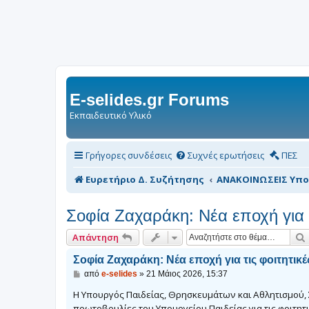
E-selides.gr Forums
Εκπαιδευτικό Υλικό
Γρήγορες συνδέσεις
Συχνές ερωτήσεις
ΠΕΣ
Ευρετήριο Δ. Συζήτησης
ΑΝΑΚΟΙΝΩΣΕΙΣ Υπο
Σοφία Ζαχαράκη: Νέα εποχή για τι
Απάντηση
Σοφία Ζαχαράκη: Νέα εποχή για τις φοιτητικές
Δ
από
e-selides
»
21 Μάιος 2026, 15:37
η
μ
Η Υπουργός Παιδείας, Θρησκευμάτων και Αθλητισμού, 
ο
πρωτοβουλίες του Υπουργείου Παιδείας για τις φοιτητι