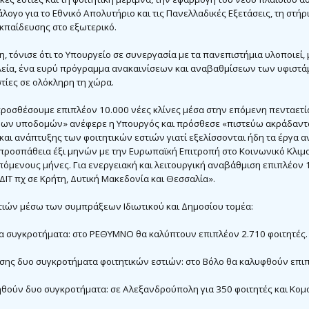
άλογο για το Εθνικό Απολυτήριο και τις Πανελλαδικές Εξετάσεις, τη στήρ
κπαίδευσης στο εξωτερικό.
, τόνισε ότι το Υπουργείο σε συνεργασία με τα πανεπιστήμια υλοποιεί,
εία, ένα ευρύ πρόγραμμα ανακαινίσεων και αναβαθμίσεων των υφιστά
τίες σε ολόκληρη τη χώρα.
προσθέσουμε επιπλέον 10.000 νέες κλίνες μέσα στην επόμενη πενταετία
νων υποδομών» ανέφερε η Υπουργός και πρόσθεσε «πιστεύω ακράδαντα
 και ανάπτυξης των φοιτητικών εστιών γιατί εξελίσσονται ήδη τα έργα 
ροσπάθεια έξι μηνών με την Ευρωπαϊκή Επιτροπή στο Κοινωνικό Κλιμα
πόμενους μήνες. Για ενεργειακή και λειτουργική αναβάθμιση επιπλέον 
ΙΤ πχ σε Κρήτη, Δυτική Μακεδονία και Θεσσαλία».
στιών μέσω των συμπράξεων Ιδιωτικού και Δημοσίου τομέα:
α συγκροτήματα: στο ΡΕΘΥΜΝΟ θα καλύπτουν επιπλέον 2.710 φοιτητές.
σης δυο συγκροτήματα φοιτητικών εστιών: στο Βόλο θα καλυφθούν επι
ηθούν δυο συγκροτήματα: σε Αλεξανδρούπολη για 350 φοιτητές και Κομ