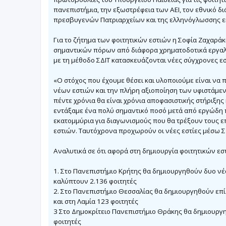
σ
πανεπιστήμια, την εξωστρέφεια των ΑΕΙ, τον εθνικό δι
ί
ε
πρεσβυγενών Πατριαρχείων και της ελληνόγλωσσης ε
υ
σ
η
Για το ζήτημα των φοιτητικών εστιών η Σοφία Ζαχαράκη
σημαντικών πόρων από διάφορα χρηματοδοτικά εργαλ
με τη μέθοδο ΣΔΙΤ κατασκευάζονται νέες σύγχρονες εσ
«Ο στόχος που έχουμε θέσει και υλοποιούμε είναι να 
νέων εστιών και την πλήρη αξιοποίηση των υφιστάμε
πέντε χρόνια θα είναι χρόνια αποφασιστικής στήριξης
εντάξαμε ένα πολύ σημαντικό ποσό μετά από εργώδη π
εκατομμύρια για διαγωνισμούς που θα τρέξουν τους ε
εστιών. Ταυτόχρονα προχωρούν οι νέες εστίες μέσω ΣΔ
Αναλυτικά σε ότι αφορά στη δημιουργία φοιτητικών ε
1. Στο Πανεπιστήμιο Κρήτης θα δημιουργηθούν δυο νέ
καλύπτουν 2.136 φοιτητές
2. Στο Πανεπιστήμιο Θεσσαλίας θα δημιουργηθούν επί
και στη Λαμία 123 φοιτητές
3 Στο Δημοκρίτειο Πανεπιστήμιο Θράκης θα δημιουργ
φοιτητές