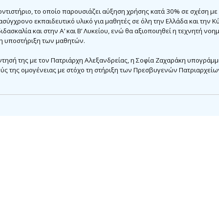
ντιστήριο, το οποίο παρουσιάζει αύξηση χρήσης κατά 30% σε σχέση με 
σύγχρονο εκπαιδευτικό υλικό για μαθητές σε όλη την Ελλάδα και την Κ
διδασκαλία και στην Α’ και Β’ Λυκείου, ενώ θα αξιοποιηθεί η τεχνητή ν
η υποστήριξη των μαθητών.
ντησή της με τον Πατριάρχη Αλεξανδρείας, η Σοφία Ζαχαράκη υπογράμμι
κούς της ομογένειας με στόχο τη στήριξη των Πρεσβυγενών Πατριαρχείω
τονισμού