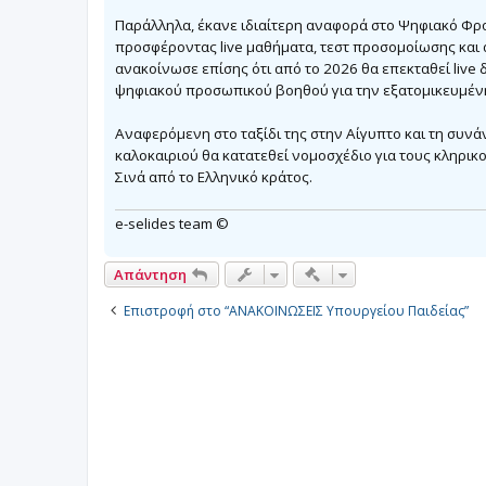
Παράλληλα, έκανε ιδιαίτερη αναφορά στο Ψηφιακό Φρο
προσφέροντας live μαθήματα, τεστ προσομοίωσης και α
ανακοίνωσε επίσης ότι από το 2026 θα επεκταθεί live 
ψηφιακού προσωπικού βοηθού για την εξατομικευμέν
Αναφερόμενη στο ταξίδι της στην Αίγυπτο και τη συνά
καλοκαιριού θα κατατεθεί νομοσχέδιο για τους κληρι
Σινά από το Ελληνικό κράτος.
e-selides team ©
Γρήγορα εργαλεία συν
Απάντηση
Επιστροφή στο “ΑΝΑΚΟΙΝΩΣΕΙΣ Υπουργείου Παιδείας”