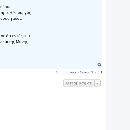
πέρυσι,
ύπρο. Η Υπουργός
οημοσύνη μέσω
σε ότι εντός του
ν και της Μονής
Κ
ο
1 δημοσίευση • Σελίδα
1
από
1
ρ
υ
Μετάβαση σε
φ
ή