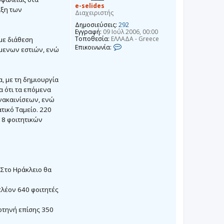
e-selides
ιξη των
Διαχειριστής
Δημοσιεύσεις:
292
Εγγραφή:
09 Ιούλ 2006, 00:00
Τοποθεσία:
ΕΛΛΑΔΑ - Greece
 με διάθεση
Ε
Επικοινωνία:
μενων εστιών, ενώ
π
ι
κ
ο
, με τη δημιουργία
ι
ν
 ότι τα επόμενα
ω
ανακαινίσεων, ενώ
ν
ί
τικό Ταμείο. 220
α
18 φοιτητικών
e
-
s
e
l
i
d
 Στο Ηράκλειο θα
e
s
πλέον 640 φοιτητές
οτηνή επίσης 350