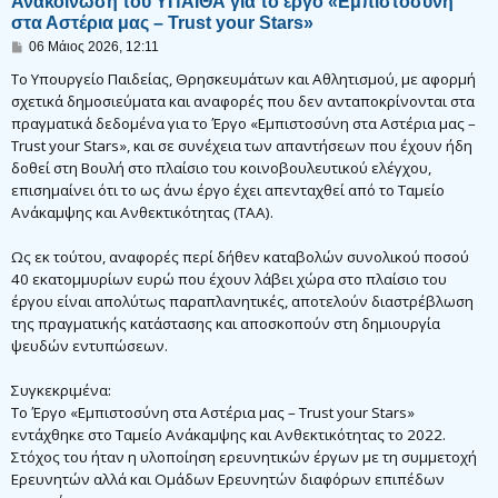
Ανακοίνωση του ΥΠΑΙΘΑ για το έργο «Εμπιστοσύνη
στα Αστέρια μας – Trust your Stars»
Δ
06 Μάιος 2026, 12:11
η
μ
Το Υπουργείο Παιδείας, Θρησκευμάτων και Αθλητισμού, με αφορμή
ο
σχετικά δημοσιεύματα και αναφορές που δεν ανταποκρίνονται στα
σ
πραγματικά δεδομένα για το Έργο «Εμπιστοσύνη στα Αστέρια μας –
ί
ε
Trust your Stars», και σε συνέχεια των απαντήσεων που έχουν ήδη
υ
δοθεί στη Βουλή στο πλαίσιο του κοινοβουλευτικού ελέγχου,
σ
η
επισημαίνει ότι το ως άνω έργο έχει απενταχθεί από το Ταμείο
Ανάκαμψης και Ανθεκτικότητας (ΤΑΑ).
Ως εκ τούτου, αναφορές περί δήθεν καταβολών συνολικού ποσού
40 εκατομμυρίων ευρώ που έχουν λάβει χώρα στο πλαίσιο του
έργου είναι απολύτως παραπλανητικές, αποτελούν διαστρέβλωση
της πραγματικής κατάστασης και αποσκοπούν στη δημιουργία
ψευδών εντυπώσεων.
Συγκεκριμένα:
Το Έργο «Εμπιστοσύνη στα Αστέρια μας – Trust your Stars»
εντάχθηκε στο Ταμείο Ανάκαμψης και Ανθεκτικότητας το 2022.
Στόχος του ήταν η υλοποίηση ερευνητικών έργων με τη συμμετοχή
Ερευνητών αλλά και Ομάδων Ερευνητών διαφόρων επιπέδων