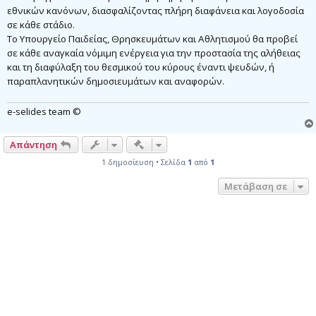
εθνικών κανόνων, διασφαλίζοντας πλήρη διαφάνεια και λογοδοσία
σε κάθε στάδιο.
Το Υπουργείο Παιδείας, Θρησκευμάτων και Αθλητισμού θα προβεί
σε κάθε αναγκαία νόμιμη ενέργεια για την προστασία της αλήθειας
και τη διαφύλαξη του θεσμικού του κύρους έναντι ψευδών, ή
παραπλανητικών δημοσιευμάτων και αναφορών.
e-selides team ©
Γρήγορα εργαλεία συντονισμού
Απάντηση
1 δημοσίευση • Σελίδα
1
από
1
Μετάβαση σε