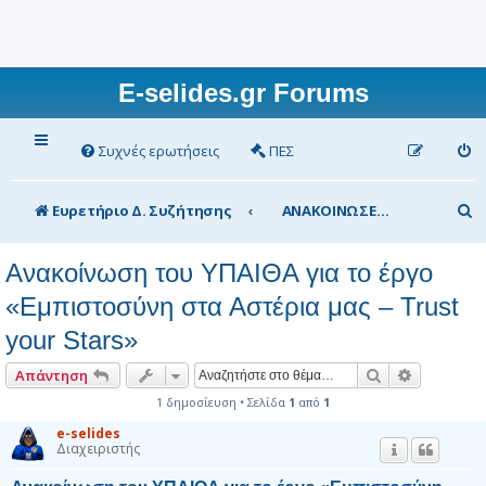
E-selides.gr Forums
Συχνές ερωτήσεις
ΠΕΣ
Α
Ευρετήριο Δ. Συζήτησης
ΑΝΑΚΟΙΝΩΣΕΙΣ Υπουργείου Παιδείας
ν
Ανακοίνωση του ΥΠΑΙΘΑ για το έργο
α
«Εμπιστοσύνη στα Αστέρια μας – Trust
ζ
your Stars»
ή
τ
Αναζήτηση
Ειδική αν
Απάντηση
η
1 δημοσίευση • Σελίδα
1
από
1
σ
e-selides
Διαχειριστής
η