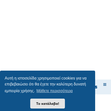
Αυτή η ιστοσελίδα χρησιμοποιεί cookies για να
επιβεβαιώσει ότι θα έχετε την καλύτερη δυνατή
Ευρετήριο Δ. Συζήτησης
εμπειρία χρήσης.
Μάθετε περισσότερα
Δημιουργήθηκε από
phpBB
® Forum Software © phpBB Limited
Το κατάλαβα!
Ελληνική μετάφραση από το
phpbbgr.com