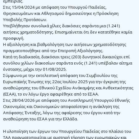
εμπειρίας.
Στις 15/04/2024 με απόφαση του Υπουργού Παιδείας,
Θρησκευμάτων και Αθλητισμού δημοσιεύτηκε η Πρόσκληση
Υποβολής Προτάσεων.
Υπεβλήθησαν συνολικά χίλιες διακόσιες σαράντα μια (1.241)
αιτήσεις χρηματοδότησης. Επισημαίνεται ότι δεν κατατέθηκε καμία
προσφυγή.
Η αξιολόγηση και βαθμολόγηση των αιτήσεων χρηματοδότησης
πραγματοποιήθηκε από την Επιτροπή Αξιολόγησης.
Κατά τη διαδικασία, διακόσιοι τρεις (203) δυνητικοί δικαιούχοι επί
συνόλου χιλίων διακοσίων σαράντα ενός (1.241) υπέβαλαν αίτημα
ένστασης, μέχρι την 01/08/2025.
Σύμφωνα με την εκτελεστική απόφαση του Συμβουλίου της
Ευρωπαϊκής Ένωσης της 22ας Ιουλίου 2025 για την έγκριση της
αναθεώρησης του Εθνικού Σχεδίου Ανάκαμψης και Ανθεκτικότητας
(ΕΣΑΑ), το εν λόγω έργο αφαιρέθηκε από το ΕΣΑΑ.
Στις 28/04/2026 με απόφαση του Αναπληρωτή Υπουργού Εθνικής
Οικονομίας και Οικονομικών αποφασίστηκε η ανάκληση της
Απόφασης Ένταξης, λόγω της αφαίρεσης του έργου κατά την
αναθεώρηση του ΕΣΑΑ για την Ελλάδα.
Η υλοποίηση των έργων του Υπουργείου Παιδείας στο πλαίσιο του
ΤΑΑ πραγματοποιείται με αυστηρή τήρηση των ευρωπαϊκών και