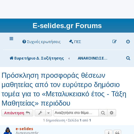
E-selides.gr Forums
Συχνές ερωτήσεις
ΠΕΣ
Α
Ευρετήριο Δ. Συζήτησης
ΑΝΑΚΟΙΝΩΣΕΙΣ Υπουργείου Παιδείας
ν
Πρόσκληση προσφοράς θέσεων
α
μαθητείας από τον ευρύτερο δημόσιο
ζ
τομέα για το «Μεταλυκειακό έτος - Τάξη
ή
τ
Μαθητείας» περιόδου
η
Αναζήτηση
Ειδική αν
Απάντηση
σ
1 δημοσίευση • Σελίδα
1
από
1
η
e-selides
Διαχειριστής