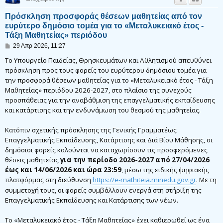
Πρόσκληση προσφοράς θέσεων μαθητείας από τον
ευρύτερο δημόσιο τομέα για το «Μεταλυκειακό έτος -
Τάξη Μαθητείας» περιόδου
Δ
29 Απρ 2026, 11:27
η
μ
Το Υπουργείο Παιδείας, Θρησκευμάτων και Αθλητισμού απευθύνει
ο
πρόσκληση προς τους φορείς του ευρύτερου δημόσιου τομέα για
σ
την προσφορά θέσεων μαθητείας για το «Μεταλυκειακό έτος - Τάξη
ί
ε
Μαθητείας» περιόδου 2026-2027, στο πλαίσιο της συνεχούς
υ
προσπάθειας για την αναβάθμιση της επαγγελματικής εκπαίδευσης
σ
η
και κατάρτισης και την ενδυνάμωση του θεσμού της μαθητείας.
Κατόπιν σχετικής πρόσκλησης της Γενικής Γραμματέως
Επαγγελματικής Εκπαίδευσης, Κατάρτισης και Διά Βίου Μάθησης, οι
δημόσιοι φορείς καλούνται να καταχωρίσουν τις προσφερόμενες
θέσεις μαθητείας
για την περίοδο 2026-2027 από 27/04/2026
έως και 14/06/2026 και ώρα 23:59
, μέσω της ειδικής ψηφιακής
πλατφόρμας στη διεύθυνση
https://e-mathiteia.minedu.gov.gr
. Με τη
συμμετοχή τους, οι φορείς συμβάλλουν ενεργά στη στήριξη της
Επαγγελματικής Εκπαίδευσης και Κατάρτισης των νέων.
Το «Μεταλυκειακό έτος - Τάξη Μαθητείας» έχει καθιερωθεί ως ένα