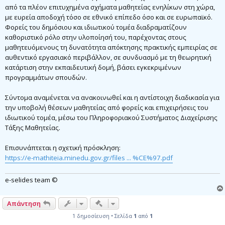
από τα πλέον επιτυχημένα σχήματα μαθητείας ενηλίκων στη χώρα,
με ευρεία αποδοχή τόσο σε εθνικό επίπεδο όσο και σε ευρωπαϊκό.
Φορείς του δημόσιου και ιδιωτικού τομέα διαδραματίζουν
καθοριστικό ρόλο στην υλοποίησή του, παρέχοντας στους
μαθητευόμενους τη δυνατότητα απόκτησης πρακτικής εμπειρίας σε
αυθεντικό εργασιακό περιβάλλον, σε συνδυασμό με τη θεωρητική
κατάρτιση στην εκπαιδευτική δομή, βάσει εγκεκριμένων
προγραμμάτων σπουδών.
Σύντομα αναμένεται να ανακοινωθεί και η αντίστοιχη διαδικασία για
την υποβολή θέσεων μαθητείας από φορείς και επιχειρήσεις του
ιδιωτικού τομέα, μέσω του Πληροφοριακού Συστήματος Διαχείρισης
Τάξης Μαθητείας.
Επισυνάπτεται η σχετική πρόσκληση:
https://e-mathiteia.minedu.gov.gr/files ... %CE%97.pdf
e-selides team ©
Γρήγορα εργαλεία συντονισμού
Απάντηση
1 δημοσίευση • Σελίδα
1
από
1