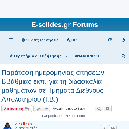
E-selides.gr Forums
Συχνές ερωτήσεις
ΠΕΣ
Α
Ευρετήριο Δ. Συζήτησης
ΑΝΑΚΟΙΝΩΣΕΙΣ Υπουργείου Παιδείας
ν
Παράταση ημερομηνίας αιτήσεων
α
ΒΒάθμιας εκπ. για τη διδασκαλία
ζ
μαθημάτων σε Τμήματα Διεθνούς
ή
τ
Απολυτηρίου (Ι.Β.)
η
Αναζήτηση
Ειδική αν
Απάντηση
σ
1 δημοσίευση • Σελίδα
1
από
1
η
e-selides
Διαχειριστής