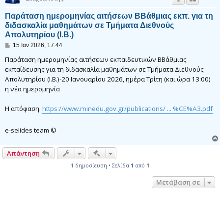
Παράταση ημερομηνίας αιτήσεων ΒΒάθμιας εκπ. για τη
διδασκαλία μαθημάτων σε Τμήματα Διεθνούς
Απολυτηρίου (Ι.Β.)
Δ
15 Ιαν 2026, 17:44
η
μ
Παράταση ημερομηνίας αιτήσεων εκπαιδευτικών ΒΒάθμιας
ο
εκπαίδευσης για τη διδασκαλία μαθημάτων σε Τμήματα Διεθνούς
σ
Απολυτηρίου (Ι.Β.)-20 Ιανουαρίου 2026, ημέρα Τρίτη (και ώρα 13:00)
ί
ε
η νέα ημερομηνία
υ
σ
η
Η απόφαση:
https://www.minedu.gov.gr/publications/ ... %CE%A3.pdf
e-selides team ©
Γρήγορα εργαλεία συντονισμού
Απάντηση
1 δημοσίευση • Σελίδα
1
από
1
Μετάβαση σε