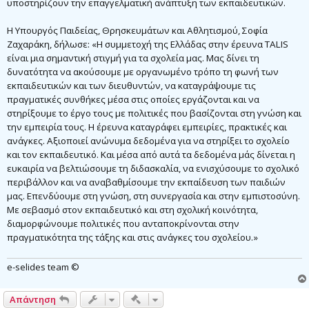
υποστηρίζουν την επαγγελματική ανάπτυξη των εκπαιδευτικών.
Η Υπουργός Παιδείας, Θρησκευμάτων και Αθλητισμού, Σοφία
Ζαχαράκη, δήλωσε: «Η συμμετοχή της Ελλάδας στην έρευνα TALIS
είναι μια σημαντική στιγμή για τα σχολεία μας. Μας δίνει τη
δυνατότητα να ακούσουμε με οργανωμένο τρόπο τη φωνή των
εκπαιδευτικών και των διευθυντών, να καταγράψουμε τις
πραγματικές συνθήκες μέσα στις οποίες εργάζονται και να
στηρίξουμε το έργο τους με πολιτικές που βασίζονται στη γνώση και
την εμπειρία τους. Η έρευνα καταγράφει εμπειρίες, πρακτικές και
ανάγκες. Αξιοποιεί ανώνυμα δεδομένα για να στηρίξει το σχολείο
και τον εκπαιδευτικό. Και μέσα από αυτά τα δεδομένα μάς δίνεται η
ευκαιρία να βελτιώσουμε τη διδασκαλία, να ενισχύσουμε το σχολικό
περιβάλλον και να αναβαθμίσουμε την εκπαίδευση των παιδιών
μας. Επενδύουμε στη γνώση, στη συνεργασία και στην εμπιστοσύνη.
Με σεβασμό στον εκπαιδευτικό και στη σχολική κοινότητα,
διαμορφώνουμε πολιτικές που ανταποκρίνονται στην
πραγματικότητα της τάξης και στις ανάγκες του σχολείου.»
e-selides team ©
Γρήγορα εργαλεία συντονισμού
Απάντηση