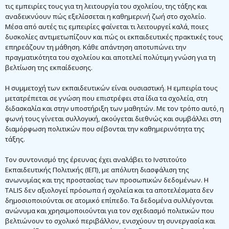
τις εμπειρίες τους για τη λειτουργία του σχολείου, της τάξης και
αναδεικνύουν πώς εξελίσσεται η καθημερινή ζωή στο σχολείο.
Μέσα από αυτές τις εμπειρίες φαίνεται τι λειτουργεί καλά, ποιες
δυσκολίες αντιμετωπίζουν και πώς οι εκπαιδευτικές πρακτικές τους
επηρεάζουν τη μάθηση. Κάθε απάντηση αποτυπώνει την
πραγματικότητα του σχολείου και αποτελεί πολύτιμη γνώση για τη
βελτίωση της εκπαίδευσης.
Η συμμετοχή των εκπαιδευτικών είναι ουσιαστική. Η εμπειρία τους
μετατρέπεται σε γνώση που επιστρέφει στα ίδια τα σχολεία, στη
διδασκαλία και στην υποστήριξη των μαθητών. Με τον τρόπο αυτό, η
φωνή τους γίνεται συλλογική, ακούγεται διεθνώς και συμβάλλει στη
διαμόρφωση πολιτικών που σέβονται την καθημερινότητα της
τάξης.
Τον συντονισμό της έρευνας έχει αναλάβει το Ινστιτούτο
Εκπαιδευτικής Πολιτικής (ΙΕΠ), με απόλυτη διασφάλιση της
ανωνυμίας και της προστασίας των προσωπικών δεδομένων. Η
TALIS δεν αξιολογεί πρόσωπα ή σχολεία και τα αποτελέσματα δεν
δημοσιοποιούνται σε ατομικό επίπεδο. Τα δεδομένα συλλέγονται
ανώνυμα και χρησιμοποιούνται για τον σχεδιασμό πολιτικών που
βελτιώνουν το σχολικό περιβάλλον, ενισχύουν τη συνεργασία και