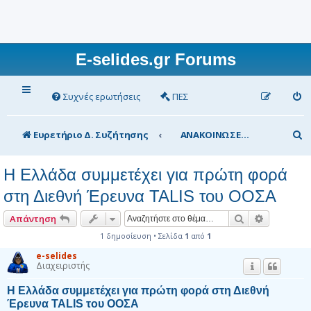
E-selides.gr Forums
Συχνές ερωτήσεις
ΠΕΣ
Α
Ευρετήριο Δ. Συζήτησης
ΑΝΑΚΟΙΝΩΣΕΙΣ Υπουργείου Παιδείας
ν
Η Ελλάδα συμμετέχει για πρώτη φορά
α
στη Διεθνή Έρευνα TALIS του ΟΟΣΑ
ζ
ή
Αναζήτηση
Ειδική αν
Απάντηση
τ
1 δημοσίευση • Σελίδα
1
από
1
η
e-selides
Διαχειριστής
σ
Η Ελλάδα συμμετέχει για πρώτη φορά στη Διεθνή
η
Έρευνα TALIS του ΟΟΣΑ