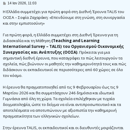
Δ
14 Ιαν 2026, 11:03
η
μ
Η Ελλάδα συμμετέχει για πρώτη φορά στη Διεθνή Έρευνα TALIS του
ο
ΟΟΣΑ – Σοφία Ζαχαράκη: «Επενδύουμε στη γνώση, στη συνεργασία
σ
και στην εμπιστοσύνη»
ί
ε
υ
Για πρώτη φορά, η Ελλάδα συμμετέχει στη Διεθνή Έρευνα για τη
σ
η
Διδασκαλία και τη Μάθηση
(Teaching and Learning
International Survey – TALIS) του Οργανισμού Οικονομικής
Συνεργασίας και Ανάπτυξης (ΟΟΣΑ)
. Πρόκειται για μια
σημαντική διεθνή έρευνα, που καταγράφει το πώς λειτουργούν τα
σχολεία, πώς βιώνουν οι μαθητές την καθημερινότητά τους και πώς
διδάσκουν οι εκπαιδευτικοί σε περισσότερες από 60 χώρες σε όλο
τον κόσμο.
Η έρευνα θα πραγματοποιηθεί από τις 9 Φεβρουαρίου έως τις 9
Μαρτίου 2026 και θα συμμετάσχουν 246 δημόσια και ιδιωτικά
Γυμνάσια από όλη τη χώρα. Τα σχολεία επιλέχθηκαν με τυχαία
δειγματοληψία, ώστε το δείγμα να είναι αντιπροσωπευτικό και τα
αποτελέσματα να αποτυπώνουν με αξιοπιστία την καθημερινή
πραγματικότητα των ελληνικών σχολείων.
Στην έρευνα TALIS, oι εκπαιδευτικοί και οι διευθυντές μοιράζονται