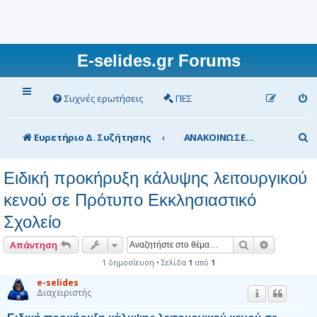
E-selides.gr Forums
Συχνές ερωτήσεις
ΠΕΣ
Α
Ευρετήριο Δ. Συζήτησης
ΑΝΑΚΟΙΝΩΣΕΙΣ Υπουργείου Παιδείας
ν
Ειδική προκήρυξη κάλυψης λειτουργικού
α
κενού σε Πρότυπο Εκκλησιαστικό
ζ
Σχολείο
ή
τ
Αναζήτηση
Ειδική αν
Απάντηση
η
1 δημοσίευση • Σελίδα
1
από
1
σ
e-selides
Διαχειριστής
η