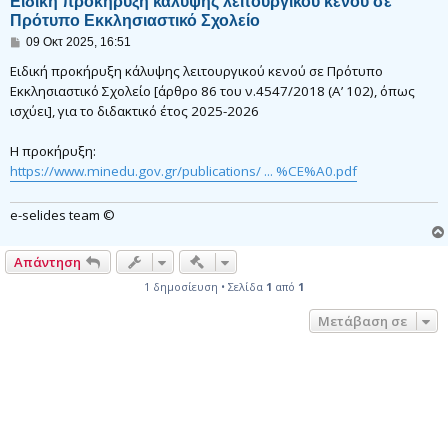
Ειδική προκήρυξη κάλυψης λειτουργικού κενού σε
Πρότυπο Εκκλησιαστικό Σχολείο
Δ
09 Οκτ 2025, 16:51
η
μ
Ειδική προκήρυξη κάλυψης λειτουργικού κενού σε Πρότυπο
ο
Εκκλησιαστικό Σχολείο [άρθρο 86 του ν.4547/2018 (Α’ 102), όπως
σ
ισχύει], για το διδακτικό έτος 2025-2026
ί
ε
υ
Η προκήρυξη:
σ
η
https://www.minedu.gov.gr/publications/ ... %CE%A0.pdf
e-selides team ©
Γρήγορα εργαλεία συντονισμού
Απάντηση
1 δημοσίευση • Σελίδα
1
από
1
Μετάβαση σε