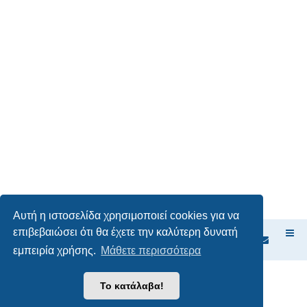
Αυτή η ιστοσελίδα χρησιμοποιεί cookies για να
επιβεβαιώσει ότι θα έχετε την καλύτερη δυνατή
Ευρετήριο Δ. Συζήτησης
εμπειρία χρήσης.
Μάθετε περισσότερα
Δημιουργήθηκε από
phpBB
® Forum Software © phpBB Limited
Το κατάλαβα!
Ελληνική μετάφραση από το
phpbbgr.com