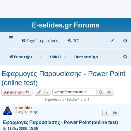
E-selides.gr Forums
Συχνές ερωτήσεις
ΠΕΣ
Α
Ευρετήριο Δ. Συζήτησης
ΥΛΙΚΟ
Πιστοποίηση ΤΠΕ
ν
Εφαρμογές Παρουσίασης - Power Point
α
(online test)
ζ
ή
Αναζήτηση
Ειδική αν
Απάντηση
τ
1 δημοσίευση • Σελίδα
1
από
1
η
e-selides
Διαχειριστής
σ
Εφαρμογές Παρουσίασης - Power Point (online test)
η
Δ
11 Οκτ 2006, 15:05