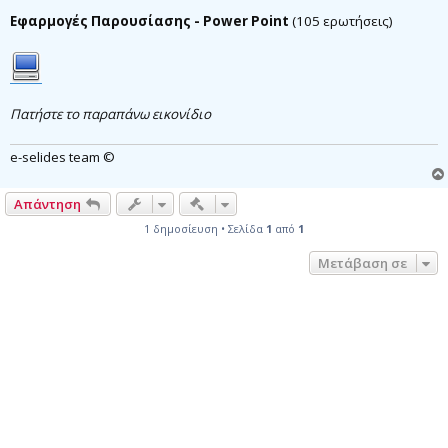
η
μ
Εφαρμογές Παρουσίασης - Power Point
(105 ερωτήσεις)
ο
σ
ί
ε
υ
σ
Πατήστε το παραπάνω εικονίδιο
η
e-selides team ©
Γρήγορα εργαλεία συντονισμού
Απάντηση
1 δημοσίευση • Σελίδα
1
από
1
Μετάβαση σε