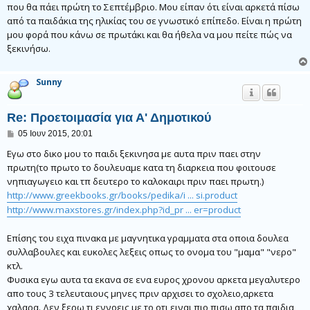
ο
που θα πάει πρώτη το Σεπτέμβριο. Μου είπαν ότι είναι αρκετά πίσω
σ
από τα παιδάκια της ηλικίας του σε γνωστικό επίπεδο. Είναι η πρώτη
ί
ε
μου φορά που κάνω σε πρωτάκι και θα ήθελα να μου πείτε πώς να
υ
ξεκινήσω.
σ
η
Sunny
Re: Προετοιμασία για Α' Δημοτικού
Δ
05 Ιουν 2015, 20:01
η
μ
Εγω στο δικο μου το παιδι ξεκινησα με αυτα πριν παει στην
ο
πρωτη(το πρωτο το δουλευαμε κατα τη διαρκεια που φοιτουσε
σ
νηπιαγωγειο και τπ δευτερο το καλοκαιρι πριν παει πρωτη.)
ί
ε
http://www.greekbooks.gr/books/pedika/i ... si.product
υ
http://www.maxstores.gr/index.php?id_pr ... er=product
σ
η
Επίσης του ειχα πινακα με μαγνητικα γραμματα στα οποια δουλεα
συλλαβουλες και ευκολες λεξεις οπως το ονομα του "μαμα" "νερο"
κτλ.
Φυσικα εγω αυτα τα εκανα σε ενα ευρος χρονου αρκετα μεγαλυτερο
απο τους 3 τελευταιους μηνες πριν αρχισει το σχολειο,αρκετα
χαλαρα. Δεν ξερω τι εννοεις με το οτι ειναι πιο πισω απο τα παιδια