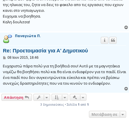
της ηλικιας του, ζητα να δεις το φακελο απο τις εργασιες που εχουν
κανει στο νηπιαγωγειο.
Ευχομαι να βοηθησα.
Καλη δουλιτσα!
Παναγιώτα Π.
Re: Προετοιμασία για Α' Δημοτικού
Δ
08 Ιουν 2015, 18:46
η
μ
Ευχαριστώ πάρα πολύ για τη βοήθειά σου! Αυτό με τα μαγνητάκια
ο
νομίζω θα βοηθήσει πολύ και θα είναι ενδιαφέρον για το παιδί. Είναι
σ
ένα παιδί που δεν συγκεντρώνεται εύκολα και πρέπει να βρίσκω
ί
ε
συνεχώς δραστηριότητες που να του κινούν το ενδιαφέρον.
υ
σ
η
Γρήγορα εργαλεία συντονι
Απάντηση
3 δημοσιεύσεις • Σελίδα
1
από
1
Μετάβαση σε