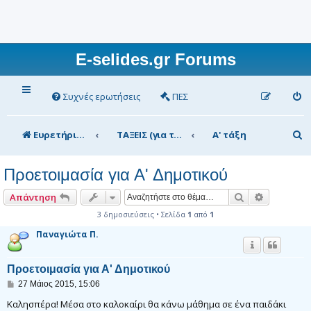
E-selides.gr Forums
Συχνές ερωτήσεις
ΠΕΣ
Α
Ευρετήριο Δ. Συζήτησης
ΤΑΞΕΙΣ (για τα μέλη)
Α' τάξη
ν
Προετοιμασία για Α' Δημοτικού
α
ζ
Αναζήτηση
Ειδική αν
Απάντηση
ή
3 δημοσιεύσεις • Σελίδα
1
από
1
Παναγιώτα Π.
τ
η
Προετοιμασία για Α' Δημοτικού
σ
Δ
27 Μάιος 2015, 15:06
η
η
μ
Καλησπέρα! Μέσα στο καλοκαίρι θα κάνω μάθημα σε ένα παιδάκι