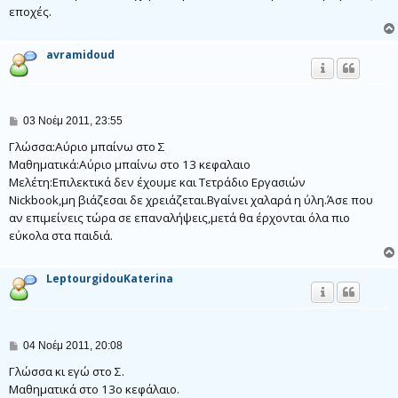
υ
εποχές.
σ
η
avramidoud
Δ
03 Νοέμ 2011, 23:55
η
μ
Γλώσσα:Αύριο μπαίνω στο Σ
ο
Μαθηματικά:Αύριο μπαίνω στο 13 κεφαλαιο
σ
Μελέτη:Επιλεκτικά δεν έχουμε και Τετράδιο Εργασιών
ί
ε
Nickbook,μη βιάζεσαι δε χρειάζεται.Βγαίνει χαλαρά η ύλη.Άσε που
υ
αν επιμείνεις τώρα σε επαναλήψεις,μετά θα έρχονται όλα πιο
σ
η
εύκολα στα παιδιά.
LeptourgidouKaterina
Δ
04 Νοέμ 2011, 20:08
η
μ
Γλώσσα κι εγώ στο Σ.
ο
Μαθηματικά στο 13ο κεφάλαιο.
σ