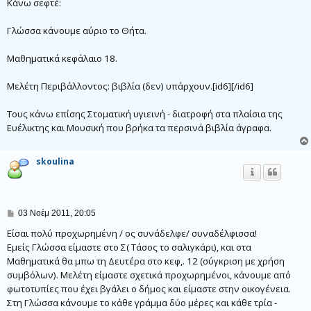
μ
Κάνω σεφτέ:
ο
σ
Γλώσσα κάνουμε αύριο το Θήτα.
ί
ε
υ
Μαθηματικά κεφάλαιο 18.
σ
η
Μελέτη Περιβάλλοντος: βιβλία (δεν) υπάρχουν.[id6][/id6]
Τους κάνω επίσης Στοματική υγιεινή - διατροφή στα πλαίσια της
Ευέλικτης και Μουσική που βρήκα τα περσινά βιβλία άγραφα.
skoulina
Δ
03 Νοέμ 2011, 20:05
η
μ
Είσαι πολύ προχωρημένη / ος συνάδελφε/ συναδέλφισσα!
ο
Εμείς Γλώσσα είμαστε στο Σ( Τάσος το σαλιγκάρι), και στα
σ
Μαθηματικά θα μπω τη Δευτέρα στο κεφ,. 12 (σύγκριση με χρήση
ί
ε
συμβόλων). Μελέτη είμαστε σχετικά προχωρημένοι, κάνουμε από
υ
φωτοτυπίες που έχει βγάλει ο δήμος και είμαστε στην οικογένεια.
σ
η
Στη Γλώσσα κάνουμε το κάθε γράμμα δύο μέρες και κάθε τρία -