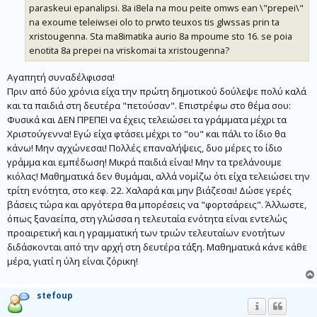
paraskeui epanalipsi. 8a i8ela na mou peite omws ean \"prepei\"
σ
η
na exoume teleiwsei olo to prwto teuxos tis glwssas prin ta
xristougenna. Sta ma8imatika aurio 8a mpoume sto 16. se poia
enotita 8a prepei na vriskomai ta xristougenna?
Αγαπητή συναδέλφισσα!
Πριν από δύο χρόνια είχα την πρώτη δημοτικού δούλεψε πολύ καλά
και τα παιδιά στη δευτέρα "πετούσαν". Επιστρέφω στο θέμα σου:
Φυσικά και ΔΕΝ ΠΡΕΠΕΙ να έχεις τελειώσει τα γράμματα μέχρι τα
Χριστούγεννα! Εγώ είχα φτάσει μέχρι το "ου" και πάλι το ίδιο θα
κάνω! Μην αγχώνεσαι! Πολλές επαναλήψεις, δυο μέρες το ίδιο
γράμμα και εμπέδωση! Μικρά παιδιά είναι! Μην τα τρελάνουμε
κιόλας! Μαθηματικά δεν θυμάμαι, αλλά νομίζω ότι είχα τελειώσει την
τρίτη ενότητα, στο κεφ. 22. Χαλαρά και μην βιάζεσαι! Δώσε γερές
βάσεις τώρα και αργότερα θα μπορέσεις να "φορτσάρεις". Άλλωστε,
όπως ξαναείπα, στη γλώσσα η τελευταία ενότητα είναι εντελώς
προαιρετική και η γραμματική των τριών τελευταίων ενοτήτων
διδάσκονται από την αρχή στη δευτέρα τάξη. Μαθηματικά κάνε κάθε
μέρα, γιατί η ύλη είναι ζόρικη!
stefoup