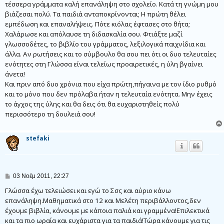
τέσσερα γράμματα καλή επανάληψη στο σχολείο. Κατά τη γνώμη μου
βιάζεσαι πολύ. Τα παιδιά ανταποκρίνονται; Η πρώτη θέλει
εμπέδωση και επαναλήψεις. Πότε κιόλας έφτασες στο θήτα;
Χαλάρωσε και απόλαυσε τη διδασκαλία σου. Φτιάξτε μαζί
γλωσσοδέτες, το βιβλίο του γράμματος, λεξιλογικά παιχνίδια και
άλλα. Αν ρωτήσεις και το σύμβουλο θα σου πει ότι οι δυο τελευταίες
ενότητες στη Γλώσσα είναι τελείως προαιρετικές, η ύλη βγαίνει
άνετα!
Και πριν από δυο χρόνια που είχα πρώτη,πήγαινα με τον ίδιο ρυθμό
και το μόνο που δεν πρόλαβα ήταν η τελευταία ενότητα. Μην έχεις
το άγχος της ύλης και θα δεις ότι θα ευχαριστηθείς πολύ
περισσότερο τη δουλειά σου!
stefaki
Δ
03 Νοέμ 2011, 22:27
η
μ
Γλώσσα έχω τελειώσει και εγώ το Σσς και αύριο κάνω
ο
επανάληψη.Μαθηματικά στο 12 και Μελέτη περιβάλλοντος,δεν
σ
έχουμε βιβλία, κάνουμε με κάποια παλιά και γραμμένα!Επιλεκτικά
ί
ε
και τα πιο ωραία και ευχάριστα για τα παιδιά!Τώρα κάνουμε για τις