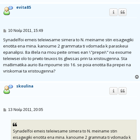
evita85
Δ
10 Νοέμ 2011, 15:49
η
μ
Synadelfoi emeis teleiwsame simera to N. meiname stin eisagwgiki
ο
enotita ena mina. kanoume 2 grammata ti vdomada k paraskeui
σ
epanalipsi. 8a i8ela na mou peite omws ean \"prepei\" na exoume
ί
ε
teleiwsei olo to prwto teuxos tis glwssas prin ta xristougenna. Sta
υ
ma8imatika aurio 8a mpoume sto 16. se poia enotita 8a prepei na
σ
η
vriskomai ta xristougenna?
skoulina
Δ
13 Νοέμ 2011, 20:05
η
μ
ο
σ
Synadelfoi emeis teleiwsame simera to N. meiname stin
ί
ε
eisagwgiki enotita ena mina. kanoume 2 grammata ti vdomada k
υ