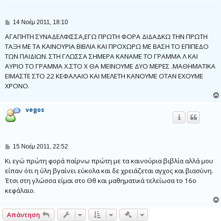
Δ
14 Νοέμ 2011, 18:10
η
μ
ΑΓΑΠΗΤΗ ΣΥΝΑΔΕΛΦΙΣΣΑ,ΕΓΩ ΠΡΩΤΗ ΦΟΡΑ ΔΙΔΑΔΚΩ ΤΗΝ ΠΡΩΤΗ
ο
ΤΑΞΗ ΜΕ ΤΑ ΚΑΙΝΟΥΡΙΑ ΒΙΒΛΙΑ ΚΑΙ ΠΡΟΧΩΡΩ ΜΕ ΒΑΣΗ ΤΟ ΕΠΙΠΕΔΟ
σ
ΤΩΝ ΠΑΙΔΙΩΝ. ΣΤΗ ΓΛΩΣΣΑ ΣΗΜΕΡΑ ΚΑΝΑΜΕ ΤΟ ΓΡΑΜΜΑ Λ ΚΑΙ
ί
ε
ΑΥΡΙΟ ΤΟ ΓΡΑΜΜΑ Χ.ΣΤΟ Χ ΘΑ ΜΕΙΝΟΥΜΕ ΔΥΟ ΜΕΡΕΣ .ΜΑΘΗΜΑΤΙΚΑ
υ
ΕΙΜΑΣΤΕ ΣΤΟ 22 ΚΕΦΑΛΑΙΟ ΚΑΙ ΜΕΛΕΤΗ ΚΑΝΟΥΜΕ ΟΤΑΝ ΕΧΟΥΜΕ
σ
η
ΧΡΟΝΟ.
vegos
Δ
15 Νοέμ 2011, 22:52
η
μ
Κι εγώ πρώτη φορά παίρνω πρώτη με τα καινούρια βιβλία αλλά μου
ο
είπαν ότι η ύλη βγαίνει εύκολα και δε χρειάζεται αγχος και βιασύνη.
σ
Έτσι στη γλώσσα είμαι στο Θθ και μαθηματικά τελείωσα το 16ο
ί
ε
κεφάλαιο.
υ
σ
η
Γρήγορα εργαλεία συντονι
Απάντηση