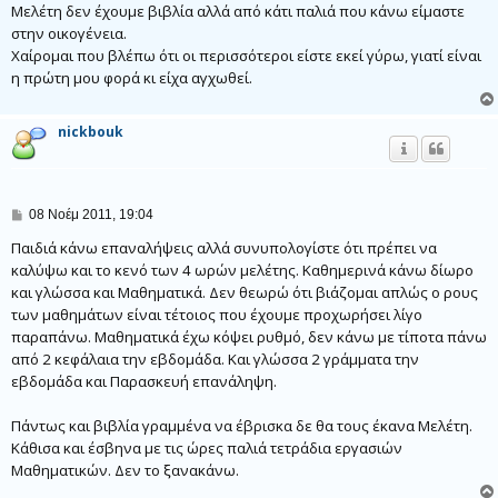
Μελέτη δεν έχουμε βιβλία αλλά από κάτι παλιά που κάνω είμαστε
ί
ε
στην οικογένεια.
υ
Χαίρομαι που βλέπω ότι οι περισσότεροι είστε εκεί γύρω, γιατί είναι
σ
η
η πρώτη μου φορά κι είχα αγχωθεί.
nickbouk
Δ
08 Νοέμ 2011, 19:04
η
μ
Παιδιά κάνω επαναλήψεις αλλά συνυπολογίστε ότι πρέπει να
ο
καλύψω και το κενό των 4 ωρών μελέτης. Καθημερινά κάνω δίωρο
σ
και γλώσσα και Μαθηματικά. Δεν θεωρώ ότι βιάζομαι απλώς ο ρους
ί
ε
των μαθημάτων είναι τέτοιος που έχουμε προχωρήσει λίγο
υ
παραπάνω. Μαθηματικά έχω κόψει ρυθμό, δεν κάνω με τίποτα πάνω
σ
η
από 2 κεφάλαια την εβδομάδα. Και γλώσσα 2 γράμματα την
εβδομάδα και Παρασκευή επανάληψη.
Πάντως και βιβλία γραμμένα να έβρισκα δε θα τους έκανα Μελέτη.
Κάθισα και έσβηνα με τις ώρες παλιά τετράδια εργασιών
Μαθηματικών. Δεν το ξανακάνω.