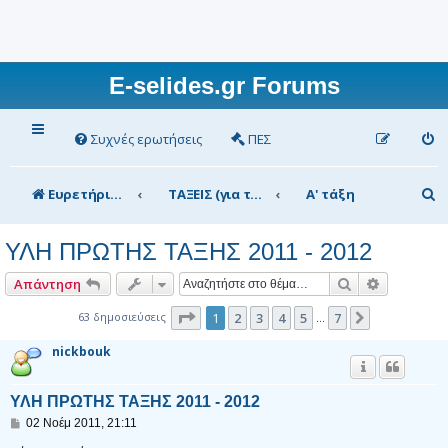
E-selides.gr Forums
Συχνές ερωτήσεις
ΠΕΣ
Α
Ευρετήριο Δ. Συζήτησης
ΤΑΞΕΙΣ (για τα μέλη)
Α' τάξη
ν
ΥΛΗ ΠΡΩΤΗΣ ΤΑΞΗΣ 2011 - 2012
α
ζ
Αναζήτηση
Ειδική αν
Απάντηση
ή
Σελίδα
1
από
7
63 δημοσιεύσεις
1
2
3
4
5
7
Επόμενη
…
τ
nickbouk
η
σ
ΥΛΗ ΠΡΩΤΗΣ ΤΑΞΗΣ 2011 - 2012
Δ
02 Νοέμ 2011, 21:11
η
η