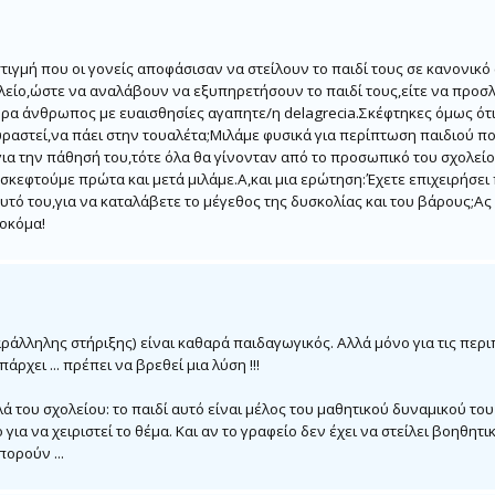
ιγμή που οι γονείς αποφάσισαν να στείλουν το παιδί τους σε κανονικό 
σχολείο,ώστε να αναλάβουν να εξυπηρετήσουν το παιδί τους,είτε να προ
ουρα άνθρωπος με ευαισθησίες αγαπητε/η delagrecia.Σκέφτηκες όμως ότ
υραστεί,να πάει στην τουαλέτα;Μιλάμε φυσικά για περίπτωση παιδιού πο
 για την πάθησή του,τότε όλα θα γίνονταν από το προσωπικό του σχολεί
σκεφτούμε πρώτα και μετά μιλάμε.Α,και μια ερώτηση:Έχετε επιχειρήσει
υτό του,για να καταλάβετε το μέγεθος της δυσκολίας και του βάρους;Α
σοκόμα!
παράλληλης στήριξης) είναι καθαρά παιδαγωγικός. Αλλά μόνο για τις περ
ρχει ... πρέπει να βρεθεί μια λύση !!!
λά του σχολείου: το παιδί αυτό είναι μέλος του μαθητικού δυναμικού του
ια να χειριστεί το θέμα. Και αν το γραφείο δεν έχει να στείλει βοηθητ
ορούν ...