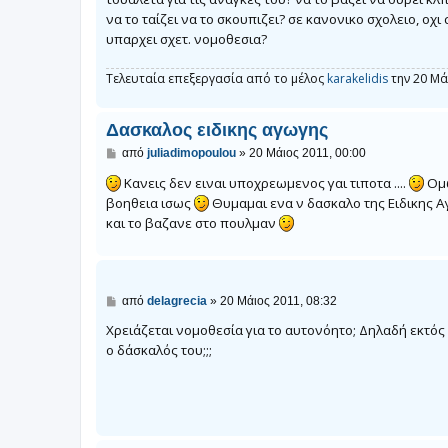
σ
να το ταίζει να το σκουπιζει? σε κανονικο σχολειο, οχι 
ί
ε
υπαρχει σχετ. νομοθεσια?
υ
σ
η
Τελευταία επεξεργασία από το μέλος
karakelidis
την 20 Μά
Δασκαλος ειδικης αγωγης
Δ
από
juliadimopoulou
»
20 Μάιος 2011, 00:00
η
μ
Kανεις δεν ειναι υποχρεωμενος γαι τιποτα ....
Ομω
ο
βοηθεια ισως
Θυμαμαι ενα ν δασκαλο της Ειδικης 
σ
και το βαζανε στο πουλμαν
ί
ε
υ
σ
η
Δ
από
delagrecia
»
20 Μάιος 2011, 08:32
η
μ
Χρειάζεται νομοθεσία για το αυτονόητο; Δηλαδή εκτός
ο
ο δάσκαλός του;;;
σ
ί
ε
υ
σ
η