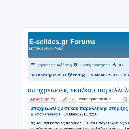
E-selides.gr Forums
Εκπαιδευτικό Υλικό
Γρήγορες συνδέσεις
Συχνές ερωτήσεις
ΠΕΣ
Ευρετήριο Δ. Συζήτησης
ΔΙΑΜΑΡΤΥΡΙΕΣ
Δι
υποχρεωσεις εκπ/κου παραλληλη
Απάντηση
υποχρεωσεις εκπ/κου παραλληλης στηριξης
Δ
από
karakelidis
»
19 Μάιος 2011, 22:37
η
μ
ας μου πει καποιος παρακαλω. ειναι υποχρεωμενος ο ε
ο
τουαλετα για τις αναγκες του? να το βαζει να ουρει κλ