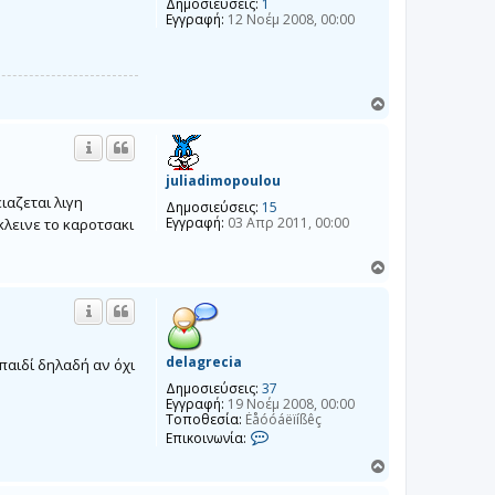
Δημοσιεύσεις:
1
Εγγραφή:
12 Νοέμ 2008, 00:00
Κ
ο
ρ
υ
φ
juliadimopoulou
ή
ιαζεται λιγη
Δημοσιεύσεις:
15
Εγγραφή:
03 Απρ 2011, 00:00
κλεινε το καροτσακι
Κ
ο
ρ
υ
φ
ή
delagrecia
παιδί δηλαδή αν όχι
Δημοσιεύσεις:
37
Εγγραφή:
19 Νοέμ 2008, 00:00
Τοποθεσία:
Èåóóáëïíßêç
Ε
Επικοινωνία:
π
ι
Κ
κ
ο