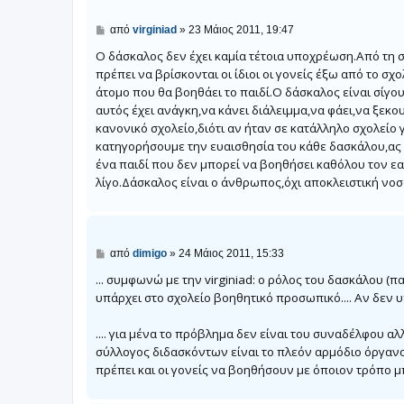
Δ
από
virginiad
»
23 Μάιος 2011, 19:47
η
μ
Ο δάσκαλος δεν έχει καμία τέτοια υποχρέωση.Από τη στ
ο
πρέπει να βρίσκονται οι ίδιοι οι γονείς έξω από το 
σ
άτομο που θα βοηθάει το παιδί.Ο δάσκαλος είναι σίγ
ί
ε
αυτός έχει ανάγκη,να κάνει διάλειμμα,να φάει,να ξεκο
υ
κανονικό σχολείο,διότι αν ήταν σε κατάλληλο σχολείο
σ
η
κατηγορήσουμε την ευαισθησία του κάθε δασκάλου,ας 
ένα παιδί που δεν μπορεί να βοηθήσει καθόλου τον εα
λίγο.Δάσκαλος είναι ο άνθρωπος,όχι αποκλειστική νο
Δ
από
dimigo
»
24 Μάιος 2011, 15:33
η
μ
... συμφωνώ με την virginiad: ο ρόλος του δασκάλου (
ο
υπάρχει στο σχολείο βοηθητικό προσωπικό.... Αν δεν υπά
σ
ί
ε
.... για μένα το πρόβλημα δεν είναι του συναδέλφου αλ
υ
σύλλογος διδασκόντων είναι το πλεόν αρμόδιο όργανο γ
σ
η
πρέπει και οι γονείς να βοηθήσουν με όποιον τρόπο μπ