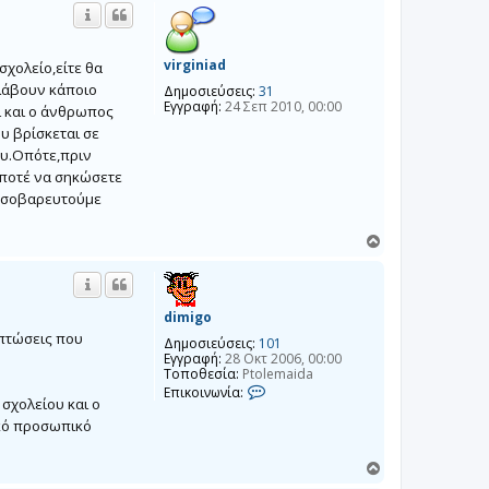
ο
ρ
ι
υ
ν
φ
ω
ν
ή
virginiad
σχολείο,είτε θα
ί
σλάβουν κάποιο
Δημοσιεύσεις:
31
α
Εγγραφή:
24 Σεπ 2010, 00:00
d
ι και ο άνθρωπος
e
υ βρίσκεται σε
l
a
ου.Οπότε,πριν
g
 ποτέ να σηκώσετε
r
ς σοβαρευτούμε
e
c
i
Κ
a
ο
ρ
υ
φ
dimigo
ή
ιπτώσεις που
Δημοσιεύσεις:
101
Εγγραφή:
28 Οκτ 2006, 00:00
Τοποθεσία:
Ptolemaida
Ε
Επικοινωνία:
 σχολείου και ο
π
ι
ικό προσωπικό
κ
ο
ι
Κ
ν
ο