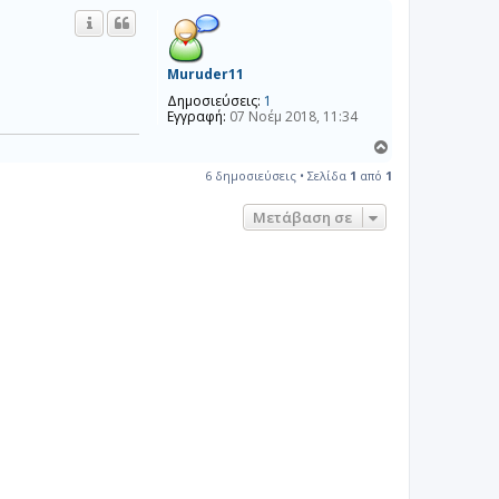
ω
ρ
ν
υ
ί
α
φ
d
ή
Muruder11
i
m
Δημοσιεύσεις:
1
i
Εγγραφή:
07 Νοέμ 2018, 11:34
g
Κ
o
ο
6 δημοσιεύσεις • Σελίδα
1
από
1
ρ
υ
Μετάβαση σε
φ
ή