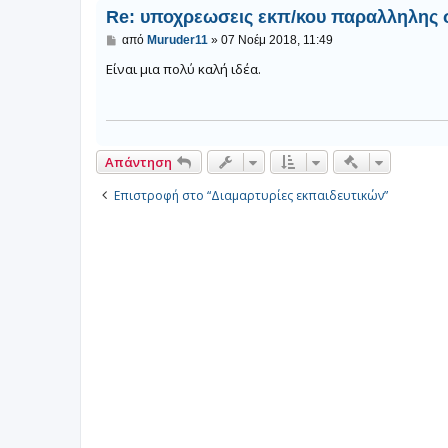
Re: υποχρεωσεις εκπ/κου παραλληλης 
Δ
από
Muruder11
»
07 Νοέμ 2018, 11:49
η
μ
Είναι μια πολύ καλή ιδέα.
ο
σ
ί
ε
υ
σ
Γρήγορα εργα
Απάντηση
η
Επιστροφή στο “Διαμαρτυρίες εκπαιδευτικών”