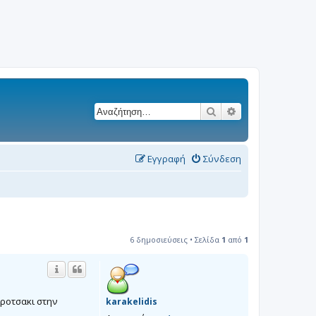
Αναζήτηση
Ειδική αναζήτησ
Εγγραφή
Σύνδεση
6 δημοσιεύσεις • Σελίδα
1
από
1
αροτσακι στην
karakelidis