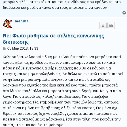
μπορώ να λέω στα εκτάκια μου τους κινδύνους που κρύβονται στο
διαδίκτυο και μετά να κάνω όσα τους αποτρέπω να κάνουν
Ioan911
Re: Φωτο μαθητων σε σελιδες κοινωνικης
δικτυωσης
Δ
05 Μαρ 2013, 18:33
η
μ
Καλησπέρα. Φιλοσοφία δική μου είναι ότι πρέπει να μετράς το γιατί
ο
κάνεις κάτι, τις προθέσεις και τον επιδιωκόμενο σκοπό, το κατά
σ
πόσο η κάθε ενέργεια θα φέρει αλλαγές που θα σε κάνουν να
ί
ε
τρέχεις και να μην προλαβαίνεις. Δε θέλω να σκεφτώ το πού μπορεί
υ
να φτάσει μια φωτογραφία ανήλικου και το πως θα σταθώ ως
σ
η
δασκάλα που εξαιτίας της έχει εκτεθεί ένα παιδί, πρώτα μπροστά
στο ίδιο το παιδί αλλά και μπροστά στη συνείδησή μου. Και για ποιο
λόγο; Για να φανώ ως 'καλός' εκπαιδευτικός; Για να μαζέψω
χειροκροτήματα; Για επιβράβευση των παιδιών ίσως πει κάποιος.
Αυτή είναι η μόνη επιβράβευση; Αξίζει τόσο κόστος; Για μένα όχι.
Είμαι εκπαιδευτικός (όχι γονιός).Συγχωρέστε με, μα πιστεύω πως
πρέπει να σταθούμε ως Δάσκαλοι μέσα στην τάξη, που κοιτάνε την
ουσία, - το είμαι και όχι το φαίνομαι.