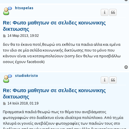
htsopelas
Re: Φωτο μαθητων σε σελιδες κοινωνικης
δικτυωσης
Δ
14 Μαρ 2013, 19:02
η
μ
δεν θα το έκανα ποτέ,θεωρώ οτι εκθέτω τα παιδια αλλα και εμένα
ο
τον ιδιο σε μία σελίδα κοινωνικής δικτύωσης που το μόνο που
σ
κάνουν είναι να κοτσομπολεύουν (sorry δεν θελω να προσβάλλω
ί
ε
οσους έχουν facebook)
υ
σ
η
studiokristo
Re: Φωτο μαθητων σε σελιδες κοινωνικης
δικτυωσης
Δ
14 Ιούλ 2018, 01:19
η
μ
Πραγματικά παιδιά θεωρώ πως το θέμα του ανεβάσματος
ο
φωτογραφιών στο διαδίκτυο είναι ιδιαίτερα πολύπλοκο. Από τη μία
σ
πλευρά οι γονείς ανεβάζουν φωτογραφίες των παιδιών τους στο
ί
ε