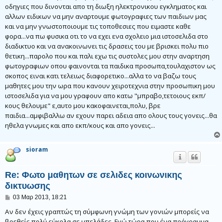
οδηγιες που δινονται απο τη διωξη ηλεκτρονικου εγκληματος και
αλλων ειδικων να μην αναρτουμε φωτογραφιες των παιδιων μας
και να μην γνωστοποιουμε τις τοποθεσιες που ειμαστε καθε
φορα...να πω φυσικα οτι το να εχει ενα σχολειο μια ιστοσελιδα στο
διαδικτυο και να ανακοινωνει τις δρασεις του με βρισκει πολυ πιο
θετικη...παρολο που και παλι εχω τις συστολες μου στην αναρτηση
φωτογραφιων οπου φαινονται τα παιδικα προσωπα,τουλαχιστον ως
σκοπος ειναι κατι τελειως διαφορετικο...αλλα το να βαζω τους
μαθητες μου την ωρα που κανουν χειροτεχνια στην προσωπικη μου
ιστοσελιδα για να μου γραφουν απο κατω "μπραβο,τετοιους εκπ/
κους θελουμε" ε,αυτο μου κακοφαινεται,πολυ, βρε
παιδια...αμφιβαλλω αν εχουν παρει αδεια απο ολους τους γονεις...θα
ηθελα γνωμες και απο εκπ/κους και απο γονεις...
sioram
Re: Φωτο μαθητων σε σελιδες κοινωνικης
δικτυωσης
Δ
03 Μαρ 2013, 18:21
η
μ
Αν δεν έχεις γραπτώς τη σύμφωνη γνώμη των γονιών μπορείς να
ο
βρεθείς πολύ εύκολα σε μπελάδες. Εγώ τώρα που ένα πρόγραμμα