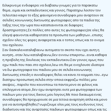
η
μ
Ειλικρινα με ενδιαφερει να διαβασω γνωμες για το παρακατω
ο
θεμα...ειμαι και εκπαιδευτικος και γονιος. Παρατηρω λοιπον τον
σ
τελευταιο καιρο το εξης φαινομενο:συναδερφοι μου αναρτουν σε
ί
ε
σελιδες κοινωνικης δικτυωσης φωτογραφιες απο τα παιδια της
υ
ταξης τους την ωρα που καταπιανονται σε διαφορες
σ
η
δραστηριοτητες.Σε πολλες απο αυτες τις φωτογραφιες(σε ολες θα
ελεγα) φαινονται καθαροτατα τα προσωπα των μαθητων...επισης
σχεδον ολες τις φορες αναφερεται και ο τοπος οπως και το ονομα
του σχολειου.
Σαν δασκαλα καταλαβαινω αυτοματα το σκοπο που εχει αυτη η
κινηση...οταν λεω καταλαβαινω,δεν εννοω επικροτω...ειναι καθαρα
η προβολη της δουλειας του εκπαιδευτικου.Σαν γονιος ομως που
εχω παιδι που παει στο σχολειο,λεω οτι θα με ενοχλουσε ιδιατερα
να δω φωτογραφια του παιδιου μου σε σελιδα κοινωνικης
δικτυωσης επειδη ο συναδερφος θελει να κανει το κομματι του...εγω
διατηρω προσωπικη σελιδα στην οποια εκφραζω πολλες μου
σκεψεις...παρολο που κοινοποιω τα παντα μονο σε φιλους και
επιλεγμενα ατομα ,δεν εχω αναρτησει ουτε μια φωτογραφια των
παιδιων μου για τους δικους μου λογους.Με ποιο δικαιωμα ενας
συναδερφος θα προχωρουσε σε μια τετοια αναρτηση απλα και μονο
για να αυτοπροβληθει;Γνωριζουμε ολοι μας τους κινδυνους τους
διαδικτυου και της αναρτησης παιδικων φωτογραφιων οπως και τις