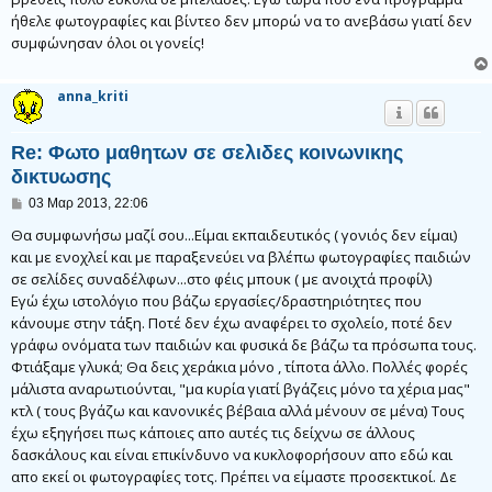
σ
ήθελε φωτογραφίες και βίντεο δεν μπορώ να το ανεβάσω γιατί δεν
ί
ε
συμφώνησαν όλοι οι γονείς!
υ
σ
η
anna_kriti
Re: Φωτο μαθητων σε σελιδες κοινωνικης
δικτυωσης
Δ
03 Μαρ 2013, 22:06
η
μ
Θα συμφωνήσω μαζί σου...Είμαι εκπαιδευτικός ( γονιός δεν είμαι)
ο
και με ενοχλεί και με παραξενεύει να βλέπω φωτογραφίες παιδιών
σ
σε σελίδες συναδέλφων...στο φέις μπουκ ( με ανοιχτά προφίλ)
ί
ε
Εγώ έχω ιστολόγιο που βάζω εργασίες/δραστηριότητες που
υ
κάνουμε στην τάξη. Ποτέ δεν έχω αναφέρει το σχολείο, ποτέ δεν
σ
η
γράφω ονόματα των παιδιών και φυσικά δε βάζω τα πρόσωπα τους.
Φτιάξαμε γλυκά; Θα δεις χεράκια μόνο , τίποτα άλλο. Πολλές φορές
μάλιστα αναρωτιούνται, "μα κυρία γιατί βγάζεις μόνο τα χέρια μας"
κτλ ( τους βγάζω και κανονικές βέβαια αλλά μένουν σε μένα) Τους
έχω εξηγήσει πως κάποιες απο αυτές τις δείχνω σε άλλους
δασκάλους και είναι επικίνδυνο να κυκλοφορήσουν απο εδώ και
απο εκεί οι φωτογραφίες τοτς. Πρέπει να είμαστε προσεκτικοί. Δε