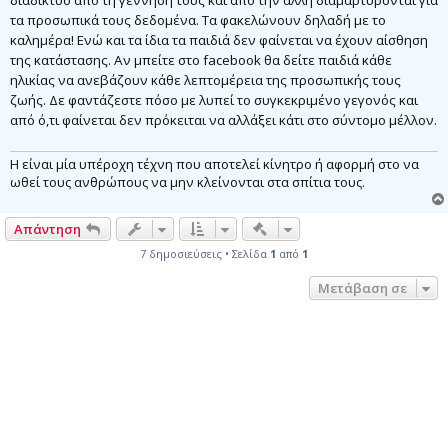
διαδίκτυο από τη γέννησή τους και από την άλλη διαμαρτύρονται για
υ
τα προσωπικά τους δεδομένα. Τα φακελώνουν δηλαδή με το
σ
η
καλημέρα! Ενώ και τα ίδια τα παιδιά δεν φαίνεται να έχουν αίσθηση
της κατάστασης. Αν μπείτε στο facebook θα δείτε παιδιά κάθε
ηλικίας να ανεβάζουν κάθε λεπτομέρεια της προσωπικής τους
ζωής. Δε φαντάζεστε πόσο με λυπεί το συγκεκριμένο γεγονός και
από ό,τι φαίνεται δεν πρόκειται να αλλάξει κάτι στο σύντομο μέλλον.
Η
είναι μία υπέροχη τέχνη που αποτελεί κίνητρο ή αφορμή στο να
ωθεί τους ανθρώπους να μην κλείνονται στα σπίτια τους.
Γρήγορα εργαλεία συντονι
Απάντηση
7 δημοσιεύσεις • Σελίδα
1
από
1
Μετάβαση σε