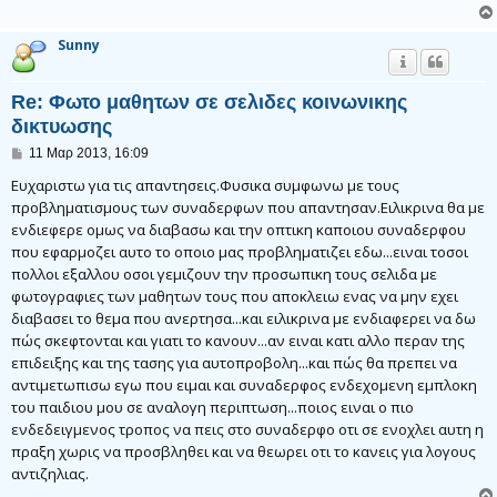
Sunny
Re: Φωτο μαθητων σε σελιδες κοινωνικης
δικτυωσης
Δ
11 Μαρ 2013, 16:09
η
μ
Eυχαριστω για τις απαντησεις.Φυσικα συμφωνω με τους
ο
προβληματισμους των συναδερφων που απαντησαν.Ειλικρινα θα με
σ
ενδιεφερε ομως να διαβασω και την οπτικη καποιου συναδερφου
ί
ε
που εφαρμοζει αυτο το οποιο μας προβληματιζει εδω...ειναι τοσοι
υ
πολλοι εξαλλου οσοι γεμιζουν την προσωπικη τους σελιδα με
σ
η
φωτογραφιες των μαθητων τους που αποκλειω ενας να μην εχει
διαβασει το θεμα που ανερτησα...και ειλικρινα με ενδιαφερει να δω
πώς σκεφτονται και γιατι το κανουν...αν ειναι κατι αλλο περαν της
επιδειξης και της τασης για αυτοπροβολη...και πώς θα πρεπει να
αντιμετωπισω εγω που ειμαι και συναδερφος ενδεχομενη εμπλοκη
του παιδιου μου σε αναλογη περιπτωση...ποιος ειναι ο πιο
ενδεδειγμενος τροπος να πεις στο συναδερφο οτι σε ενοχλει αυτη η
πραξη χωρις να προσβληθει και να θεωρει οτι το κανεις για λογους
αντιζηλιας.