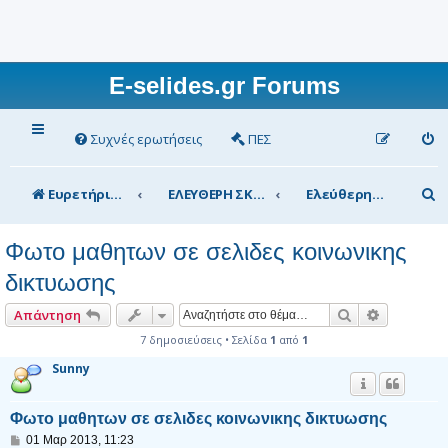
E-selides.gr Forums
Συχνές ερωτήσεις
ΠΕΣ
Α
Ευρετήριο Δ. Συζήτησης
ΕΛΕΥΘΕΡΗ ΣΚΕΨΗ
Ελεύθερη εκπαιδευτική σκέψη και έκφραση
ν
Φωτο μαθητων σε σελιδες κοινωνικης
α
δικτυωσης
ζ
ή
Αναζήτηση
Ειδική αν
Απάντηση
τ
7 δημοσιεύσεις • Σελίδα
1
από
1
η
Sunny
σ
Φωτο μαθητων σε σελιδες κοινωνικης δικτυωσης
η
Δ
01 Μαρ 2013, 11:23