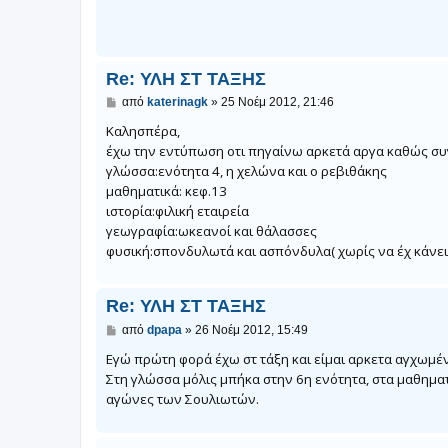
σ
ί
ε
υ
σ
η
Re: ΥΛΗ ΣΤ ΤΑΞΗΣ
Δ
από
katerinagk
»
25 Νοέμ 2012, 21:46
η
μ
Καλησπέρα,
ο
έχω την εντύπωση οτι πηγαίνω αρκετά αργα καθώς συγκ
σ
γλώσσα:ενότητα 4, η χελώνα και ο ρεβιθάκης
ί
ε
μαθηματικά: κεφ.13
υ
ιστορία:φιλική εταιρεία
σ
η
γεωγραφία:ωκεανοί και θάλασσες
φυσική:σπονδυλωτά και ασπόνδυλα( χωρίς να έχ κάνει
Re: ΥΛΗ ΣΤ ΤΑΞΗΣ
Δ
από
dpapa
»
26 Νοέμ 2012, 15:49
η
μ
Εγώ πρώτη φορά έχω στ τάξη και είμαι αρκετα αγχωμέν
ο
Στη γλώσσα μόλις μπήκα στην 6η ενότητα, στα μαθηματι
σ
αγώνες των Σουλιωτών.
ί
ε
υ
σ