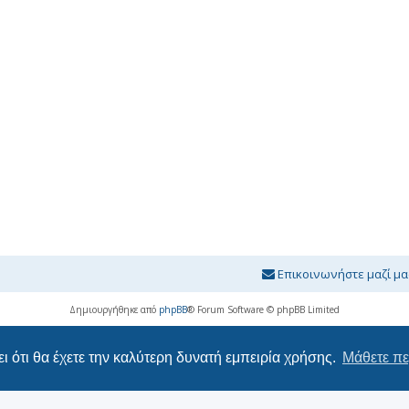
Επικοινωνήστε μαζί μα
Δημιουργήθηκε από
phpBB
® Forum Software © phpBB Limited
Ελληνική μετάφραση από το
phpbbgr.com
ι ότι θα έχετε την καλύτερη δυνατή εμπειρία χρήσης.
Μάθετε πε
Απόρρητο
|
Όροι