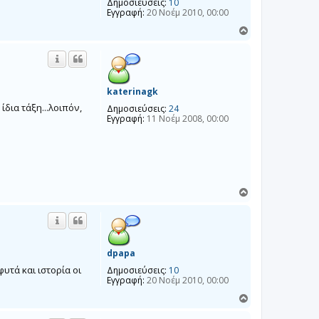
Δημοσιεύσεις:
10
Εγγραφή:
20 Νοέμ 2010, 00:00
Κ
ο
ρ
υ
φ
ή
katerinagk
δια τάξη...λοιπόν,
Δημοσιεύσεις:
24
Εγγραφή:
11 Νοέμ 2008, 00:00
Κ
ο
ρ
υ
φ
ή
dpapa
υτά και ιστορία οι
Δημοσιεύσεις:
10
Εγγραφή:
20 Νοέμ 2010, 00:00
Κ
ο