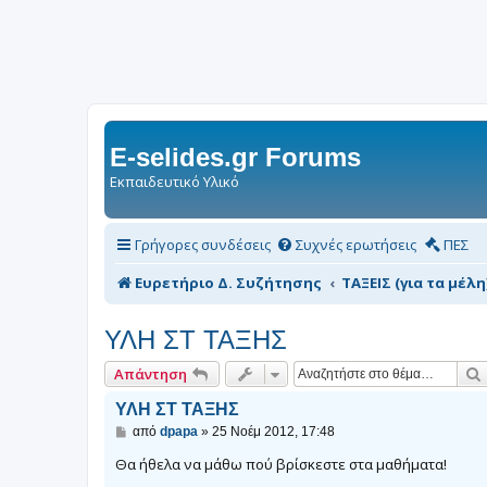
E-selides.gr Forums
Εκπαιδευτικό Υλικό
Γρήγορες συνδέσεις
Συχνές ερωτήσεις
ΠΕΣ
Ευρετήριο Δ. Συζήτησης
ΤΑΞΕΙΣ (για τα μέλη
ΥΛΗ ΣΤ ΤΑΞΗΣ
Απάντηση
ΥΛΗ ΣΤ ΤΑΞΗΣ
Δ
από
dpapa
»
25 Νοέμ 2012, 17:48
η
μ
Θα ήθελα να μάθω πού βρίσκεστε στα μαθήματα!
ο