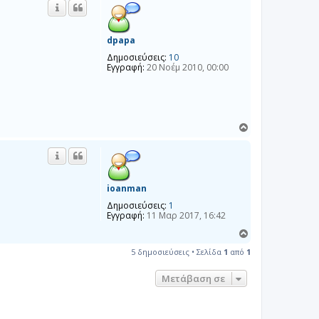
ρ
υ
φ
ή
dpapa
Δημοσιεύσεις:
10
Εγγραφή:
20 Νοέμ 2010, 00:00
Κ
ο
ρ
υ
φ
ή
ioanman
Δημοσιεύσεις:
1
Εγγραφή:
11 Μαρ 2017, 16:42
Κ
ο
5 δημοσιεύσεις • Σελίδα
1
από
1
ρ
υ
Μετάβαση σε
φ
ή