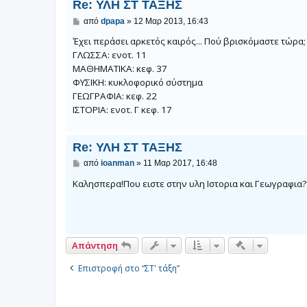
Re: ΥΛΗ ΣΤ ΤΑΞΗΣ
η
Δ
από
dpapa
»
12 Μαρ 2013, 16:43
η
μ
Έχει περάσει αρκετός καιρός... Πού βρισκόμαστε τώρα;
ο
ΓΛΩΣΣΑ: ενοτ. 11
σ
ΜΑΘΗΜΑΤΙΚΑ: κεφ. 37
ί
ε
ΦΥΣΙΚΗ: κυκλοφορικό σύστημα
υ
ΓΕΩΓΡΑΦΙΑ: κεφ. 22
σ
η
ΙΣΤΟΡΙΑ: ενοτ. Γ κεφ. 17
Re: ΥΛΗ ΣΤ ΤΑΞΗΣ
Δ
από
ioanman
»
11 Μαρ 2017, 16:48
η
μ
Καλησπερα!Που ειστε στην υλη Ιστορια και Γεωγραφια?
ο
σ
ί
ε
υ
σ
Γρήγορα εργα
Απάντηση
η
Επιστροφή στο “ΣΤ' τάξη”