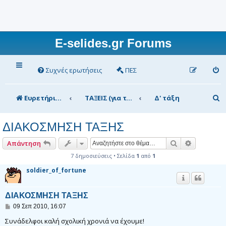
E-selides.gr Forums
Συχνές ερωτήσεις
ΠΕΣ
Α
Ευρετήριο Δ. Συζήτησης
ΤΑΞΕΙΣ (για τα μέλη)
Δ' τάξη
ν
ΔΙΑΚΟΣΜΗΣΗ ΤΑΞΗΣ
α
ζ
Αναζήτηση
Ειδική αν
Απάντηση
ή
7 δημοσιεύσεις • Σελίδα
1
από
1
soldier_of_fortune
τ
η
ΔΙΑΚΟΣΜΗΣΗ ΤΑΞΗΣ
σ
Δ
09 Σεπ 2010, 16:07
η
η
μ
Συνάδελφοι καλή σχολική χρονιά να έχουμε!