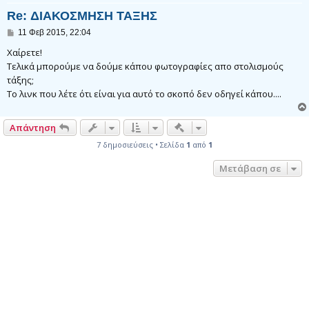
Re: ΔΙΑΚΟΣΜΗΣΗ ΤΑΞΗΣ
Δ
11 Φεβ 2015, 22:04
η
μ
Χαίρετε!
ο
Τελικά μπορούμε να δούμε κάπου φωτογραφίες απο στολισμούς
σ
τάξης;
ί
ε
Το λινκ που λέτε ότι είναι για αυτό το σκοπό δεν οδηγεί κάπου....
υ
σ
η
Γρήγορα εργαλεία συντονι
Απάντηση
7 δημοσιεύσεις • Σελίδα
1
από
1
Μετάβαση σε