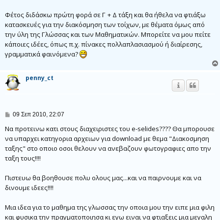
ο
σ
Φέτος διδάσκω πρώτη φορά σε Γ + Δ τάξη και θα ήθελα να φτιάξω
ί
ε
κατασκευές για την διακόσμηση των τοίχων, με θέματα όμως από
υ
την ύλη της Γλώσσας και των Μαθηματικών. Μπορείτε να μου πείτε
σ
η
κάποιες ιδέες, όπως π.χ. πίνακες πολλαπλασιασμού ή διαίρεσης,
γραμματικά φαινόμενα?
penny_ct
Δ
09 Σεπ 2010, 22:07
η
μ
Nα προτεινω κατι στους διαχειριστες του e-selides???? Θα μπορουσε
ο
να υπαρχει κατηγορια αρχειων για download με θεμα "Διακοσμηση
σ
ταξης" στο οποιο οσοι θελουν να ανεβαζουν φωτογραφιες απο την
ί
ε
ταξη τους!!!!
υ
σ
η
Πιστευω θα βοηθουσε πολυ ολους μας...και να παιρνουμε και να
δινουμε ιδεες!!!!
Μια ιδεα για το μαθημα της γλωσσας την οποια μου την ειπε μια φιλη
και φυσικα την πραγματοποιησα κι εγω ειναι να φτιαξεις μια μεγαλη