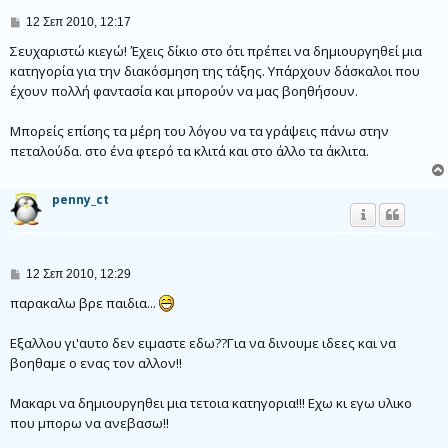
Δ
12 Σεπ 2010, 12:17
η
μ
Σευχαριστώ κιεγώ! Έχεις δίκιο στο ότι πρέπει να δημιουργηθεί μια
ο
κατηγορία για την διακόσμηση της τάξης. Υπάρχουν δάσκαλοι που
σ
έχουν πολλή φαντασία και μπορούν να μας βοηθήσουν.
ί
ε
υ
Μπορείς επίσης τα μέρη του λόγου να τα γράψεις πάνω στην
σ
η
πεταλούδα. στο ένα φτερό τα κλιτά και στο άλλο τα άκλιτα.
penny_ct
Δ
12 Σεπ 2010, 12:29
η
μ
παρακαλω βρε παιδια...
ο
σ
Εξαλλου γι'αυτο δεν ειμαστε εδω??Για να δινουμε ιδεες και να
ί
ε
βοηθαμε ο ενας τον αλλον!!
υ
σ
η
Μακαρι να δημιουργηθει μια τετοια κατηγορια!!! Εχω κι εγω υλικο
που μπορω να ανεβασω!!