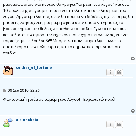
μαργαριτα οπου στο κεντρο θα γραφει "τα μερη του λογου" και στα
10 φυλλα της να γραφει ποια ειναι τα κλιτα και τα ακλιτα μερη του
λογου. Αργοτερα λοιπον, οταν θα πρεπει να διδαξεις π.χ. το ρημα, θα
μπορεις να φτιαχνεις μια μικρη αφισα στην οποια να γραφεις τα
βασικα σημεια που θελεις να μαθουν τα παιδια. Εγω το εκανα αυτο
και μαλιστα την αφισα την ειχα κανει σε σχημα πεταλουδας, για να
ταιριαζει με το λουλουδι!!! Μπορει να παιδευτηκα λιγο, αλλα το
αποτελεσμα ηταν πολυ ωραιο, και το σημαντικο...αρεσε και στα
παιδια!
soldier_of_fortune
Δ
09 Σεπ 2010, 22:26
η
μ
Φανταστική η ιδέα με τα μέρη του λόγου!!!! Ευχαριστώ πολύ!
ο
σ
ί
ε
aisiodoksia
υ
σ
η