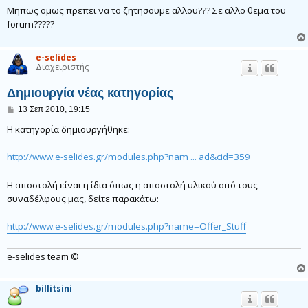
Μηπως ομως πρεπει να το ζητησουμε αλλου??? Σε αλλο θεμα του
forum?????
e-selides
Διαχειριστής
Δημιουργία νέας κατηγορίας
Δ
13 Σεπ 2010, 19:15
η
μ
Η κατηγορία δημιουργήθηκε:
ο
σ
http://www.e-selides.gr/modules.php?nam ... ad&cid=359
ί
ε
υ
Η αποστολή είναι η ίδια όπως η αποστολή υλικού από τους
σ
η
συναδέλφους μας, δείτε παρακάτω:
http://www.e-selides.gr/modules.php?name=Offer_Stuff
e-selides team ©
billitsini