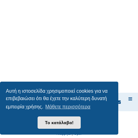
Αυτή η ιστοσελίδα χρησιμοποιεί cookies για να
επιβεβαιώσει ότι θα έχετε την καλύτερη δυνατή
Ευρετήριο Δ. Συζήτησης
εμπειρία χρήσης.
Μάθετε περισσότερα
Δημιουργήθηκε από
phpBB
® Forum Software © phpBB Limited
Το κατάλαβα!
Ελληνική μετάφραση από το
phpbbgr.com
Απόρρητο
|
Όροι