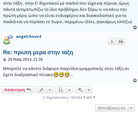
ο
στην τάξη , στην Ε' δημοτικού με παιδιά που είχα και πέρυσι..όμως
σ
πάντα αντιμετωπίζω το ίδιο πρόβλημα..δεν ξέρω τι να κάνω την
ί
ε
πρώτη μέρα, ώστε να είναι ενδιαφέρον και διασκεδαστικό για τα
υ
παιδιά και να περάσει το 5ωρο...περιμένω ιδέες..(εγκαίρως ελπίζω)
σ
η
angelchouv4
Re: πρωτη μερα στην ταξη
Δ
26 Νοέμ 2014, 21:26
η
μ
Μπορείτε να κάνετε διάφορα παιχνίδια γραμματικής στην τάξη αν
ο
έχετε διαδραστικό πίνακα
...
σ
ί
ε
Γρήγορα εργαλεία συντονι
Απάντηση
υ
σ
2 δημοσιεύσεις • Σελίδα
1
από
1
η
Μετάβαση σε