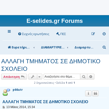
E-selides.gr Forums
Συχνές ερωτήσεις
ΠΕΣ
Α
Ευρετήριο Δ. Συζήτησης
ΔΙΑΜΑΡΤΥΡΙΕΣ
Διαμαρτυρίες γονέων
ν
ΑΛΛΑΓΗ ΤΜΗΜΑΤΟΣ ΣΕ ΔΗΜΟΤΙΚΟ
α
ΣΧΟΛΕΙΟ
ζ
ή
Αναζήτηση
Ειδική αν
Απάντηση
τ
2 δημοσιεύσεις • Σελίδα
1
από
1
η
p66utr
σ
ΑΛΛΑΓΗ ΤΜΗΜΑΤΟΣ ΣΕ ΔΗΜΟΤΙΚΟ ΣΧΟΛΕΙΟ
η
Δ
13 Μάιος 2014, 15:34