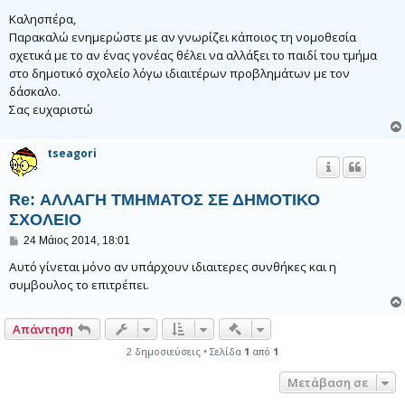
η
μ
Καλησπέρα,
ο
Παρακαλώ ενημερώστε με αν γνωρίζει κάποιος τη νομοθεσία
σ
σχετικά με το αν ένας γονέας θέλει να αλλάξει το παιδί του τμήμα
ί
ε
στο δημοτικό σχολείο λόγω ιδιαιτέρων προβλημάτων με τον
υ
δάσκαλο.
σ
η
Σας ευχαριστώ
tseagori
Re: ΑΛΛΑΓΗ ΤΜΗΜΑΤΟΣ ΣΕ ΔΗΜΟΤΙΚΟ
ΣΧΟΛΕΙΟ
Δ
24 Μάιος 2014, 18:01
η
μ
Αυτό γίνεται μόνο αν υπάρχουν ιδιαιτερες συνθήκες και η
ο
συμβουλος το επιτρέπει.
σ
ί
ε
Γρήγορα εργαλεία συντονι
Απάντηση
υ
σ
2 δημοσιεύσεις • Σελίδα
1
από
1
η
Μετάβαση σε