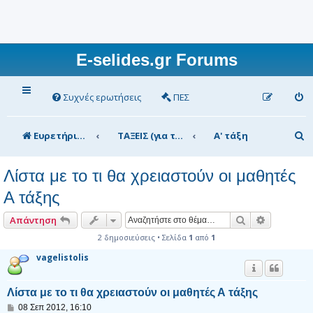
E-selides.gr Forums
Συχνές ερωτήσεις
ΠΕΣ
Α
Ευρετήριο Δ. Συζήτησης
ΤΑΞΕΙΣ (για τα μέλη)
Α' τάξη
ν
Λίστα με το τι θα χρειαστούν οι μαθητές
α
Α τάξης
ζ
ή
Αναζήτηση
Ειδική αν
Απάντηση
τ
2 δημοσιεύσεις • Σελίδα
1
από
1
η
vagelistolis
σ
Λίστα με το τι θα χρειαστούν οι μαθητές Α τάξης
η
Δ
08 Σεπ 2012, 16:10