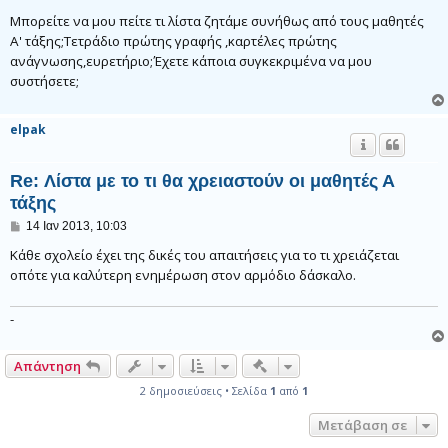
η
μ
Μπορείτε να μου πείτε τι λίστα ζητάμε συνήθως από τους μαθητές
ο
Α' τάξης;Τετράδιο πρώτης γραφής ,καρτέλες πρώτης
σ
ανάγνωσης,ευρετήριο;Έχετε κάποια συγκεκριμένα να μου
ί
ε
συστήσετε;
υ
σ
η
elpak
Re: Λίστα με το τι θα χρειαστούν οι μαθητές Α
τάξης
Δ
14 Ιαν 2013, 10:03
η
μ
Κάθε σχολείο έχει της δικές του απαιτήσεις για το τι χρειάζεται
ο
οπότε για καλύτερη ενημέρωση στον αρμόδιο δάσκαλο.
σ
ί
ε
-
υ
σ
η
Γρήγορα εργαλεία συντονι
Απάντηση
2 δημοσιεύσεις • Σελίδα
1
από
1
Μετάβαση σε