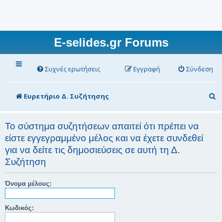
E-selides.gr Forums
Συχνές ερωτήσεις
Εγγραφή
Σύνδεση
Α
Ευρετήριο Δ. Συζήτησης
ν
α
Το σύστημα συζητήσεων απαιτεί ότι πρέπει να
είστε εγγεγραμμένο μέλος και να έχετε συνδεθεί
ζ
για να δείτε τις δημοσιεύσεις σε αυτή τη Δ.
ή
Συζήτηση
τ
η
Όνομα μέλους:
σ
Κωδικός:
η