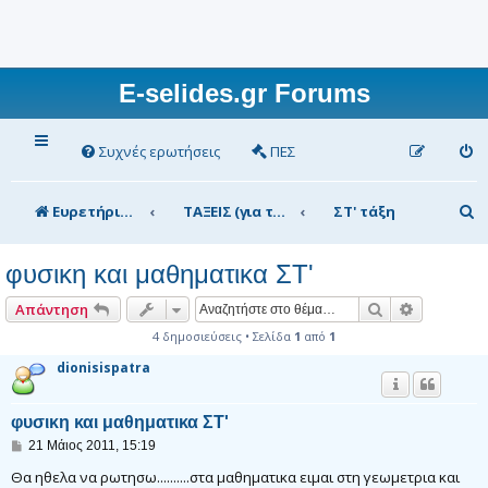
E-selides.gr Forums
Συχνές ερωτήσεις
ΠΕΣ
Α
Ευρετήριο Δ. Συζήτησης
ΤΑΞΕΙΣ (για τα μέλη)
ΣΤ' τάξη
ν
φυσικη και μαθηματικα ΣΤ'
α
ζ
Αναζήτηση
Ειδική αν
Απάντηση
ή
4 δημοσιεύσεις • Σελίδα
1
από
1
dionisispatra
τ
η
φυσικη και μαθηματικα ΣΤ'
σ
Δ
21 Μάιος 2011, 15:19
η
η
μ
Θα ηθελα να ρωτησω..........στα μαθηματικα ειμαι στη γεωμετρια και