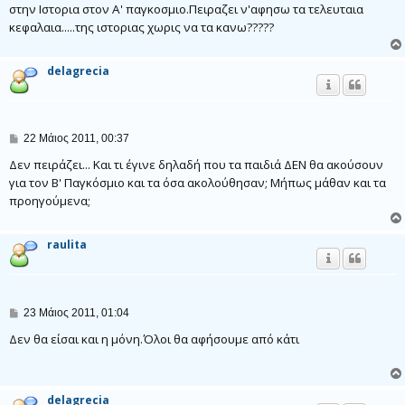
ο
στην Ιστορια στον Α' παγκοσμιο.Πειραζει ν'αφησω τα τελευταια
σ
κεφαλαια.....της ιστοριας χωρις να τα κανω?????
ί
ε
υ
σ
delagrecia
η
Δ
22 Μάιος 2011, 00:37
η
μ
Δεν πειράζει... Και τι έγινε δηλαδή που τα παιδιά ΔΕΝ θα ακούσουν
ο
για τον Β' Παγκόσμιο και τα όσα ακολούθησαν; Μήπως μάθαν και τα
σ
προηγούμενα;
ί
ε
υ
σ
raulita
η
Δ
23 Μάιος 2011, 01:04
η
μ
Δεν θα είσαι και η μόνη.Όλοι θα αφήσουμε από κάτι
ο
σ
ί
ε
delagrecia
υ