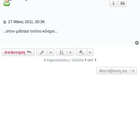
σ
η
Δ
27 Μάιος 2011, 00:36
η
μ
...στον μάταιο τούτο κόσμο...
ο
σ
ί
ε
Γρήγορα εργαλεία συντονι
Απάντηση
υ
σ
4 δημοσιεύσεις • Σελίδα
1
από
1
η
Μετάβαση σε