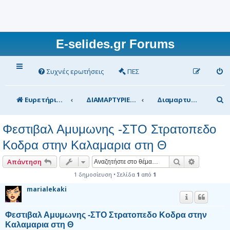
E-selides.gr Forums
Συχνές ερωτήσεις
ΠΕΣ
Α
Ευρετήριο Δ. Συζήτησης
ΔΙΑΜΑΡΤΥΡΙΕΣ
Διαμαρτυρίες εκπαιδευτικών
ν
Φεστιβαλ Αμυμωνης -ΣΤΟ Στρατοπεδο
α
Κοδρα στην Καλαμαρια στη Θ
ζ
ή
Αναζήτηση
Ειδική αν
Απάντηση
τ
1 δημοσίευση • Σελίδα
1
από
1
η
marialekaki
σ
Φεστιβαλ Αμυμωνης -ΣΤΟ Στρατοπεδο Κοδρα στην
η
Καλαμαρια στη Θ