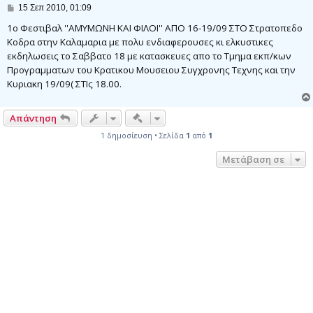
Δ
15 Σεπ 2010, 01:09
η
μ
1o Φεστιβαλ ''ΑΜΥΜΩΝΗ ΚΑΙ ΦΙΛΟΙ'' ΑΠΟ 16-19/09 ΣΤΟ Στρατοπεδο
ο
Κοδρα στην Καλαμαρια με πολυ ενδιαφερουσες κι ελκυστικες
σ
εκδηλωσεις το Σαββατο 18 με κατασκευες απο το Τμημα εκπ/κων
ί
ε
Προγραμματων του Κρατικου Μουσειου Συγχρονης Τεχνης και την
υ
Κυριακη 19/09( ΣΤΙς 18.00.
σ
η
Γρήγορα εργαλεία συντονισμού
Απάντηση
1 δημοσίευση • Σελίδα
1
από
1
Μετάβαση σε