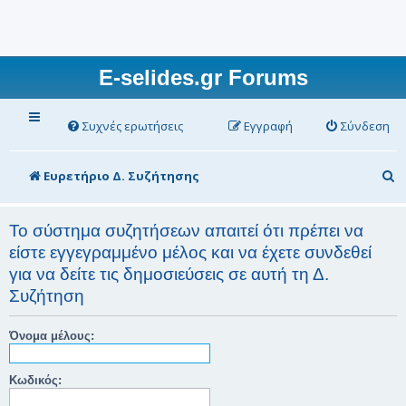
E-selides.gr Forums
Συχνές ερωτήσεις
Εγγραφή
Σύνδεση
Α
Ευρετήριο Δ. Συζήτησης
ν
α
Το σύστημα συζητήσεων απαιτεί ότι πρέπει να
είστε εγγεγραμμένο μέλος και να έχετε συνδεθεί
ζ
για να δείτε τις δημοσιεύσεις σε αυτή τη Δ.
ή
Συζήτηση
τ
η
Όνομα μέλους:
σ
Κωδικός:
η