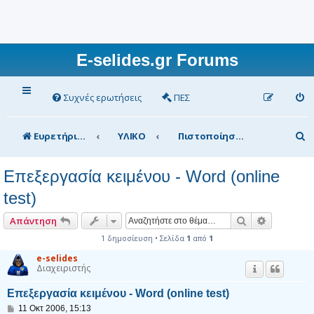
E-selides.gr Forums
Συχνές ερωτήσεις
ΠΕΣ
Α
Ευρετήριο Δ. Συζήτησης
ΥΛΙΚΟ
Πιστοποίηση ΤΠΕ
ν
Επεξεργασία κειμένου - Word (online
α
test)
ζ
ή
Αναζήτηση
Ειδική αν
Απάντηση
τ
1 δημοσίευση • Σελίδα
1
από
1
η
e-selides
Διαχειριστής
σ
Επεξεργασία κειμένου - Word (online test)
η
Δ
11 Οκτ 2006, 15:13