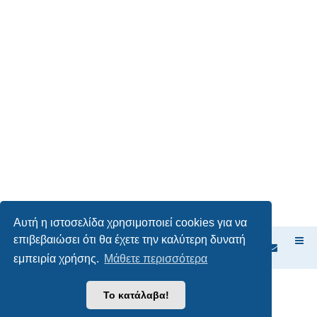
Αυτή η ιστοσελίδα χρησιμοποιεί cookies για να
επιβεβαιώσει ότι θα έχετε την καλύτερη δυνατή
Ευρετήριο Δ. Συζήτησης
εμπειρία χρήσης.
Μάθετε περισσότερα
Δημιουργήθηκε από
phpBB
® Forum Software © phpBB Limited
Το κατάλαβα!
Ελληνική μετάφραση από το
phpbbgr.com