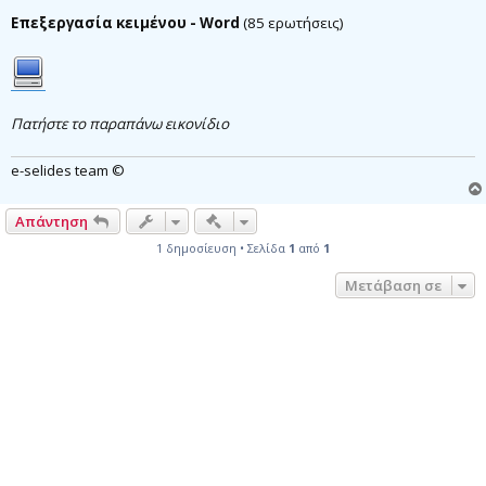
η
μ
Επεξεργασία κειμένου - Word
(85 ερωτήσεις)
ο
σ
ί
ε
υ
σ
Πατήστε το παραπάνω εικονίδιο
η
e-selides team ©
Γρήγορα εργαλεία συντονισμού
Απάντηση
1 δημοσίευση • Σελίδα
1
από
1
Μετάβαση σε