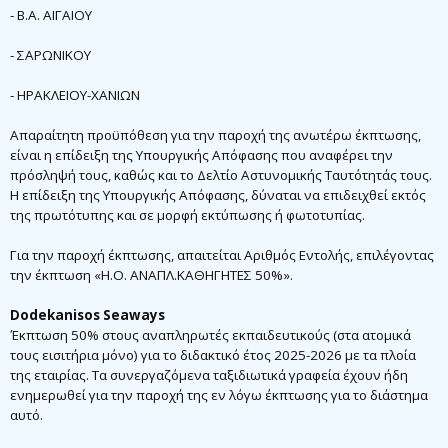
- Β.Α. ΑΙΓΑΙΟΥ
- ΣΑΡΩΝΙΚΟΥ
- ΗΡΑΚΛΕΙΟΥ-ΧΑΝΙΩΝ
Απαραίτητη προϋπόθεση για την παροχή της ανωτέρω έκπτωσης,
είναι η επίδειξη της Υπουργικής Απόφασης που αναφέρει την
πρόσληψή τους, καθώς και το Δελτίο Αστυνομικής Ταυτότητάς τους.
Η επίδειξη της Υπουργικής Απόφασης, δύναται να επιδειχθεί εκτός
της πρωτότυπης και σε μορφή εκτύπωσης ή φωτοτυπίας.
Για την παροχή έκπτωσης, απαιτείται Αριθμός Εντολής, επιλέγοντας
την έκπτωση «Η.Ο. ΑΝΑΠΛ.ΚΑΘΗΓΗΤΕΣ 50%».
Dodekanisos Seaways
Έκπτωση 50% στους αναπληρωτές εκπαιδευτικούς (στα ατομικά
τους εισιτήρια μόνο) για το διδακτικό έτος 2025-2026 με τα πλοία
της εταιρίας. Τα συνεργαζόμενα ταξιδιωτικά γραφεία έχουν ήδη
ενημερωθεί για την παροχή της εν λόγω έκπτωσης για το διάστημα
αυτό.