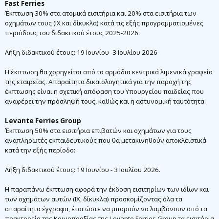
Fast Ferries
Έκπτωση 30% στα ατομικά εισιτήρια και 20% στα εισιτήρια των
οχημάτων τους (IX και δίκυκλα) κατά τις εξής προγραμματισμένες
περιόδους του διδακτικού έτους 2025-2026:
Λήξη διδακτικού έτους: 19 Ιουνίου -3 Ιουλίου 2026
Η έκπτωση θα χορηγείται από τα αρμόδια κεντρικά λιμενικά γραφεία
της εταιρείας. Απαραίτητα δικαιολογητικά για την παροχή της
έκπτωσης είναι η σχετική απόφαση του Υπουργείου παιδείας που
αναφέρει την πρόσληψή τους, καθώς και η αστυνομική ταυτότητα.
Levante Ferries Group
Έκπτωση 50% στα εισιτήρια επιβατών και οχημάτων για τους
αναπληρωτές εκπαιδευτικούς που θα μετακινηθούν αποκλειστικά
κατά την εξής περίοδο:
Λήξη διδακτικού έτους: 19 Ιουνίου - 3 Ιουλίου 2026.
Η παραπάνω έκπτωση αφορά την έκδοση εισιτηρίων των ιδίων και
των οχημάτων αυτών (ΙΧ, δίκυκλα) προσκομίζοντας όλα τα
απαραίτητα έγγραφα, έτσι ώστε να μπορούν να λαμβάνουν από τα
πρακτορεία της Κοινοπραξίας της Levante Ferries Group τα εισιτήρια