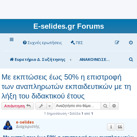
E-selides.gr Forums
Συχνές ερωτήσεις
ΠΕΣ
Α
Ευρετήριο Δ. Συζήτησης
ΑΝΑΚΟΙΝΩΣΕΙΣ Υπουργείου Παιδείας
ν
Με εκπτώσεις έως 50% η επιστροφή
α
των αναπληρωτών εκπαιδευτικών με τη
ζ
λήξη του διδακτικού έτους
ή
τ
Αναζήτηση
Ειδική αν
Απάντηση
η
1 δημοσίευση • Σελίδα
1
από
1
σ
e-selides
Διαχειριστής
η