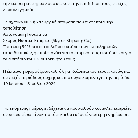
την έκδοση εισιτηρίων όσο και κατά την επιβίβασή τους, τα εξής
δικαιολογητικά:
Το σχετικό ΦΕΚ ή Υπουργική απόφαση που πιστοποιεί την
τοποθέτηση
Αστυνομική Ταυτότητα
Σκύρος Ναυτική Εταιρεία (Skyros Shipping Co.)
Έκπτωση 50% στα ακτοπλοϊκά εισιτήρια των αναπληρωτών
εκπαιδευτικών, η οποία ισχύει για το ατομικό τους εισιτήριο και για
το εισιτήριο του Ι.Χ. αυτοκινήτου τους.
Η έκπτωση εφαρμόζεται καθ’ όλη τη διάρκεια του έτους, καθώς και
στις εξής περιόδους αιχμής και πιο συγκεκριμένα για την περίοδο:
19 Ιουνίου – 3 Ιουλίου 2026
Τις επόμενες ημέρες ενδέχεται να προστεθούν και άλλες εταιρείες
στον ανωτέρω πίνακα, οπότε και θα εκδοθεί νεότερη ενημέρωση.