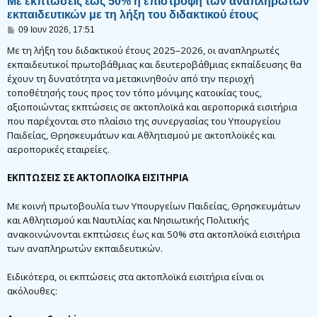
Με εκπτώσεις έως 50% η επιστροφή των αναπληρωτών
εκπαιδευτικών με τη λήξη του διδακτικού έτους
Δ
09 Ιουν 2026, 17:51
η
μ
Με τη λήξη του διδακτικού έτους 2025–2026, οι αναπληρωτές
ο
εκπαιδευτικοί πρωτοβάθμιας και δευτεροβάθμιας εκπαίδευσης θα
σ
έχουν τη δυνατότητα να μετακινηθούν από την περιοχή
ί
ε
τοποθέτησής τους προς τον τόπο μόνιμης κατοικίας τους,
υ
αξιοποιώντας εκπτώσεις σε ακτοπλοϊκά και αεροπορικά εισιτήρια
σ
η
που παρέχονται στο πλαίσιο της συνεργασίας του Υπουργείου
Παιδείας, Θρησκευμάτων και Αθλητισμού με ακτοπλοϊκές και
αεροπορικές εταιρείες.
ΕΚΠΤΩΣΕΙΣ ΣΕ ΑΚΤΟΠΛΟΪΚΑ ΕΙΣΙΤΗΡΙΑ
Με κοινή πρωτοβουλία των Υπουργείων Παιδείας, Θρησκευμάτων
και Αθλητισμού και Ναυτιλίας και Νησιωτικής Πολιτικής
ανακοινώνονται εκπτώσεις έως και 50% στα ακτοπλοϊκά εισιτήρια
των αναπληρωτών εκπαιδευτικών.
Ειδικότερα, οι εκπτώσεις στα ακτοπλοϊκά εισιτήρια είναι οι
ακόλουθες: