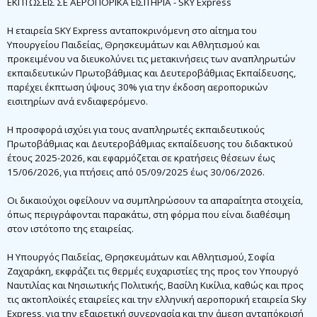
ΕΚΠΤΩΣΕΙΣ ΣΕ ΑΕΡΟΠΟΡΙΚΑ ΕΙΣΙΤΗΡΙΑ - SKY Express
H εταιρεία SKY Express ανταποκρινόμενη στο αίτημα του
Υπουργείου Παιδείας, Θρησκευμάτων και Αθλητισμού και
προκειμένου να διευκολύνει τις μετακινήσεις των αναπληρωτών
εκπαιδευτικών Πρωτοβάθμιας και Δευτεροβάθμιας Εκπαίδευσης,
παρέχει έκπτωση ύψους 30% για την έκδοση αεροπορικών
εισιτηρίων ανά ενδιαφερόμενο.
Η προσφορά ισχύει για τους αναπληρωτές εκπαιδευτικούς
Πρωτοβάθμιας και Δευτεροβάθμιας εκπαίδευσης του διδακτικού
έτους 2025-2026, και εφαρμόζεται σε κρατήσεις θέσεων έως
15/06/2026, για πτήσεις από 05/09/2025 έως 30/06/2026.
Οι δικαιούχοι οφείλουν να συμπληρώσουν τα απαραίτητα στοιχεία,
όπως περιγράφονται παρακάτω, στη φόρμα που είναι διαθέσιμη
στον ιστότοπο της εταιρείας.
Η Υπουργός Παιδείας, Θρησκευμάτων και Αθλητισμού, Σοφία
Ζαχαράκη, εκφράζει τις θερμές ευχαριστίες της προς τον Υπουργό
Ναυτιλίας και Νησιωτικής Πολιτικής, Βασίλη Κικίλια, καθώς και προς
τις ακτοπλοϊκές εταιρείες και την ελληνική αεροπορική εταιρεία Sky
Express, για την εξαιρετική συνεργασία και την άμεση ανταπόκρισή