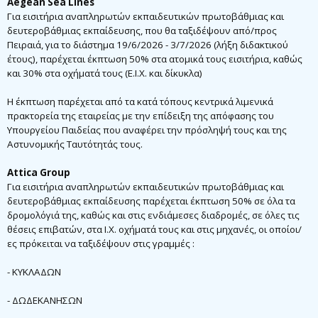
Aegean Sea Lines
Για εισιτήρια αναπληρωτών εκπαιδευτικών πρωτοβάθμιας και
δευτεροβάθμιας εκπαίδευσης, που θα ταξιδέψουν από/προς
Πειραιά, για το διάστημα 19/6/2026 - 3/7/2026 (λήξη διδακτικού
έτους), παρέχεται έκπτωση 50% στα ατομικά τους εισιτήρια, καθώς
και 30% στα οχήματά τους (Ε.Ι.Χ. και δίκυκλα)
Η έκπτωση παρέχεται από τα κατά τόπους κεντρικά λιμενικά
πρακτορεία της εταιρείας με την επίδειξη της απόφασης του
Υπουργείου Παιδείας που αναφέρει την πρόσληψή τους και της
Αστυνομικής Ταυτότητάς τους.
Attica Group
Για εισιτήρια αναπληρωτών εκπαιδευτικών πρωτοβάθμιας και
δευτεροβάθμιας εκπαίδευσης παρέχεται έκπτωση 50% σε όλα τα
δρομολόγιά της, καθώς και στις ενδιάμεσες διαδρομές, σε όλες τις
θέσεις επιβατών, στα Ι.Χ. οχήματά τους και στις μηχανές, οι οποίοι/
ες πρόκειται να ταξιδέψουν στις γραμμές :
- ΚΥΚΛΑΔΩΝ
- ΔΩΔΕΚΑΝΗΣΩΝ