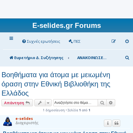
E-selides.gr Forums
Συχνές ερωτήσεις
ΠΕΣ
Α
Ευρετήριο Δ. Συζήτησης
ΑΝΑΚΟΙΝΩΣΕΙΣ/ΕΙΔΗΣΕΙΣ Ενδιαφέρουσες
ν
Βοηθήματα για άτομα με μειωμένη
α
όραση στην Εθνική Βιβλιοθήκη της
ζ
Ελλάδος
ή
τ
Αναζήτηση
Ειδική αν
Απάντηση
η
1 δημοσίευση • Σελίδα
1
από
1
σ
e-selides
Διαχειριστής
η