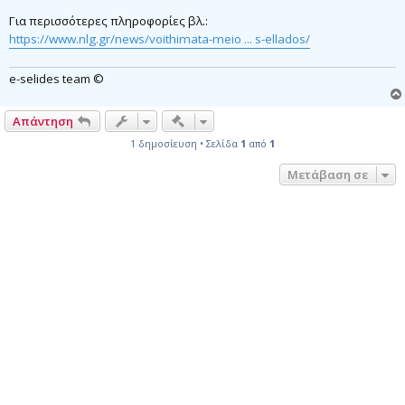
Για περισσότερες πληροφορίες βλ.:
https://www.nlg.gr/news/voithimata-meio ... s-ellados/
e-selides team ©
Γρήγορα εργαλεία συντονισμού
Απάντηση
1 δημοσίευση • Σελίδα
1
από
1
Μετάβαση σε