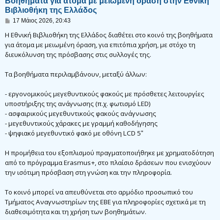
Βοηθήματα για άτομα με μειωμένη όραση στην Εθνική
Βιβλιοθήκη της Ελλάδος
Δ
17 Μάιος 2026, 20:43
η
μ
Η Εθνική Βιβλιοθήκη της Ελλάδος διαθέτει στο κοινό της βοηθήματα
ο
για άτομα με μειωμένη όραση, για επιτόπια χρήση, με στόχο τη
σ
διευκόλυνση της πρόσβασης στις συλλογές της.
ί
ε
υ
Τα βοηθήματα περιλαμβάνουν, μεταξύ άλλων:
σ
η
- εργονομικούς μεγεθυντικούς φακούς με πρόσθετες λειτουργίες
υποστήριξης της ανάγνωσης (π.χ. φωτισμό LED)
- ασφαιρικούς μεγεθυντικούς φακούς ανάγνωσης
- μεγεθυντικούς χάρακες με γραμμή καθοδήγησης
- ψηφιακό μεγεθυντικό φακό με οθόνη LCD 5ʺ
Η προμήθεια του εξοπλισμού πραγματοποιήθηκε με χρηματοδότηση
από το πρόγραμμα Erasmus+, στο πλαίσιο δράσεων που ενισχύουν
την ισότιμη πρόσβαση στη γνώση και την πληροφορία.
Το κοινό μπορεί να απευθύνεται στο αρμόδιο προσωπικό του
Τμήματος Αναγνωστηρίων της ΕΒΕ για πληροφορίες σχετικά με τη
διαθεσιμότητα και τη χρήση των βοηθημάτων.