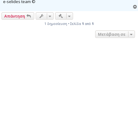
e-selides team ©
Γρήγορα εργαλεία συντονισμού
Απάντηση
1 δημοσίευση • Σελίδα
1
από
1
Μετάβαση σε