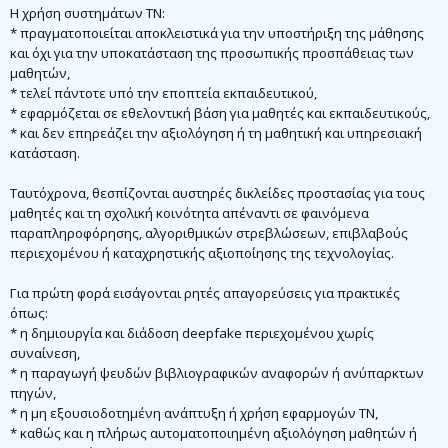
Η χρήση συστημάτων ΤΝ:
* πραγματοποιείται αποκλειστικά για την υποστήριξη της μάθησης
και όχι για την υποκατάσταση της προσωπικής προσπάθειας των
μαθητών,
* τελεί πάντοτε υπό την εποπτεία εκπαιδευτικού,
* εφαρμόζεται σε εθελοντική βάση για μαθητές και εκπαιδευτικούς,
* και δεν επηρεάζει την αξιολόγηση ή τη μαθητική και υπηρεσιακή
κατάσταση.
Ταυτόχρονα, θεσπίζονται αυστηρές δικλείδες προστασίας για τους
μαθητές και τη σχολική κοινότητα απέναντι σε φαινόμενα
παραπληροφόρησης, αλγοριθμικών στρεβλώσεων, επιβλαβούς
περιεχομένου ή καταχρηστικής αξιοποίησης της τεχνολογίας.
Για πρώτη φορά εισάγονται ρητές απαγορεύσεις για πρακτικές
όπως:
* η δημιουργία και διάδοση deepfake περιεχομένου χωρίς
συναίνεση,
* η παραγωγή ψευδών βιβλιογραφικών αναφορών ή ανύπαρκτων
πηγών,
* η μη εξουσιοδοτημένη ανάπτυξη ή χρήση εφαρμογών ΤΝ,
* καθώς και η πλήρως αυτοματοποιημένη αξιολόγηση μαθητών ή