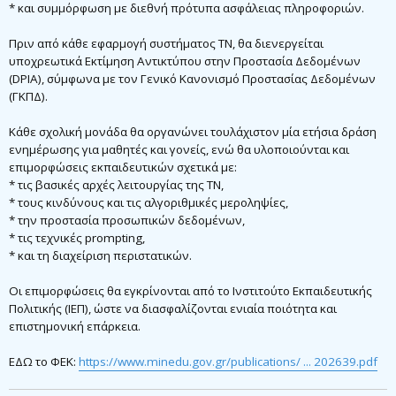
* και συμμόρφωση με διεθνή πρότυπα ασφάλειας πληροφοριών.
Πριν από κάθε εφαρμογή συστήματος ΤΝ, θα διενεργείται
υποχρεωτικά Εκτίμηση Αντικτύπου στην Προστασία Δεδομένων
(DPIA), σύμφωνα με τον Γενικό Κανονισμό Προστασίας Δεδομένων
(ΓΚΠΔ).
Κάθε σχολική μονάδα θα οργανώνει τουλάχιστον μία ετήσια δράση
ενημέρωσης για μαθητές και γονείς, ενώ θα υλοποιούνται και
επιμορφώσεις εκπαιδευτικών σχετικά με:
* τις βασικές αρχές λειτουργίας της ΤΝ,
* τους κινδύνους και τις αλγοριθμικές μεροληψίες,
* την προστασία προσωπικών δεδομένων,
* τις τεχνικές prompting,
* και τη διαχείριση περιστατικών.
Οι επιμορφώσεις θα εγκρίνονται από το Ινστιτούτο Εκπαιδευτικής
Πολιτικής (ΙΕΠ), ώστε να διασφαλίζονται ενιαία ποιότητα και
επιστημονική επάρκεια.
ΕΔΩ το ΦΕΚ:
https://www.minedu.gov.gr/publications/ ... 202639.pdf