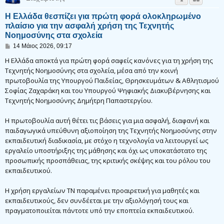
Η Ελλάδα θεσπίζει για πρώτη φορά ολοκληρωμένο
πλαίσιο για την ασφαλή χρήση της Τεχνητής
Νοημοσύνης στα σχολεία
Δ
14 Μάιος 2026, 09:17
η
μ
Η Ελλάδα αποκτά για πρώτη φορά σαφείς κανόνες για τη χρήση της
ο
Τεχνητής Νοημοσύνης στα σχολεία, μέσα από την κοινή
σ
πρωτοβουλία της Υπουργού Παιδείας, Θρησκευμάτων & Αθλητισμού
ί
ε
Σοφίας Ζαχαράκη και του Υπουργού Ψηφιακής Διακυβέρνησης και
υ
Τεχνητής Νοημοσύνης Δημήτρη Παπαστεργίου.
σ
η
Η πρωτοβουλία αυτή θέτει τις βάσεις για μια ασφαλή, διαφανή και
παιδαγωγικά υπεύθυνη αξιοποίηση της Τεχνητής Νοημοσύνης στην
εκπαιδευτική διαδικασία, με στόχο η τεχνολογία να λειτουργεί ως
εργαλείο υποστήριξης της μάθησης και όχι ως υποκατάστατο της
προσωπικής προσπάθειας, της κριτικής σκέψης και του ρόλου του
εκπαιδευτικού.
Η χρήση εργαλείων ΤΝ παραμένει προαιρετική για μαθητές και
εκπαιδευτικούς, δεν συνδέεται με την αξιολόγησή τους και
πραγματοποιείται πάντοτε υπό την εποπτεία εκπαιδευτικού.