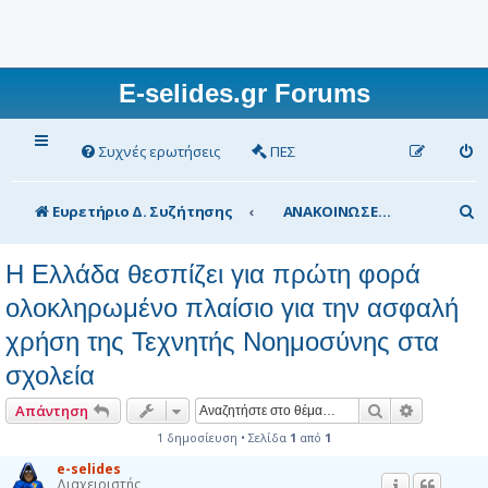
E-selides.gr Forums
Συχνές ερωτήσεις
ΠΕΣ
Α
Ευρετήριο Δ. Συζήτησης
ΑΝΑΚΟΙΝΩΣΕΙΣ Υπουργείου Παιδείας
ν
Η Ελλάδα θεσπίζει για πρώτη φορά
α
ολοκληρωμένο πλαίσιο για την ασφαλή
ζ
χρήση της Τεχνητής Νοημοσύνης στα
ή
τ
σχολεία
η
Αναζήτηση
Ειδική αν
Απάντηση
σ
1 δημοσίευση • Σελίδα
1
από
1
η
e-selides
Διαχειριστής