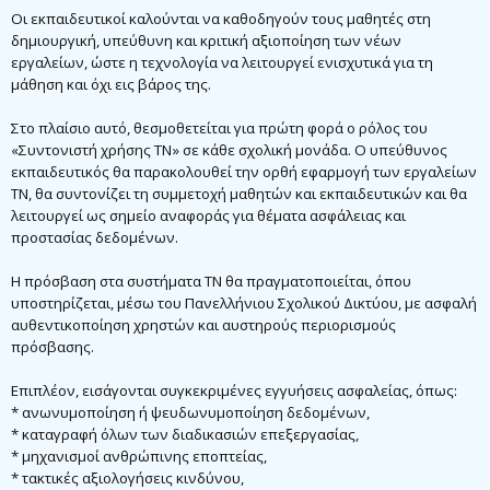
Οι εκπαιδευτικοί καλούνται να καθοδηγούν τους μαθητές στη
δημιουργική, υπεύθυνη και κριτική αξιοποίηση των νέων
εργαλείων, ώστε η τεχνολογία να λειτουργεί ενισχυτικά για τη
μάθηση και όχι εις βάρος της.
Στο πλαίσιο αυτό, θεσμοθετείται για πρώτη φορά ο ρόλος του
«Συντονιστή χρήσης ΤΝ» σε κάθε σχολική μονάδα. Ο υπεύθυνος
εκπαιδευτικός θα παρακολουθεί την ορθή εφαρμογή των εργαλείων
ΤΝ, θα συντονίζει τη συμμετοχή μαθητών και εκπαιδευτικών και θα
λειτουργεί ως σημείο αναφοράς για θέματα ασφάλειας και
προστασίας δεδομένων.
Η πρόσβαση στα συστήματα ΤΝ θα πραγματοποιείται, όπου
υποστηρίζεται, μέσω του Πανελλήνιου Σχολικού Δικτύου, με ασφαλή
αυθεντικοποίηση χρηστών και αυστηρούς περιορισμούς
πρόσβασης.
Επιπλέον, εισάγονται συγκεκριμένες εγγυήσεις ασφαλείας, όπως:
* ανωνυμοποίηση ή ψευδωνυμοποίηση δεδομένων,
* καταγραφή όλων των διαδικασιών επεξεργασίας,
* μηχανισμοί ανθρώπινης εποπτείας,
* τακτικές αξιολογήσεις κινδύνου,