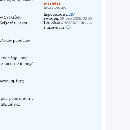
e-selides
Διαχειριστής
Δημοσιεύσεις:
297
ων Σχολείων
Εγγραφή:
09 Ιούλ 2006, 00:00
Τοποθεσία:
ΕΛΛΑΔΑ - Greece
δεξιοτήτων και
Ε
Επικοινωνία:
π
ι
κ
σχολικών μονάδων
ο
ι
ν
ω
η της πλήρωσης
ν
ί
ν και στην παροχή
α
e
-
s
συντονισμένες
e
l
i
d
 μας, μέσα από την
e
s
βάθμιση και