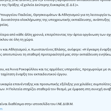
ης Πράξης «Σχολεία Δεύτερης Ευκαιρίας (Σ.Δ.Ε.)».
Υπουργείου Παιδείας, Θρησκευμάτων & Αθλητισμού για τη λειτουργία τ
τη δυνατότητα ολοκλήρωσης της υποχρεωτικής εκπαίδευσης, ανάπτυξης 
ρείας.
ρίτερα από κάθε άλλη χρονιά, επιτρέποντας την άρτια οργάνωση των 
ύκλου σε όλη τη χώρα.
 και Αθλητισμού, κ. Κωνσταντίνος Βλάσης, ανέφερε: «Η έγκαιρη έναρξ
 αποτυπώνει τη σταθερή προτεραιότητά μας στην εκπαίδευση ενηλίκω
ό του, κα Άννα Ροκοφύλλου και τις αρμόδιες υπηρεσίες, προχωρούμε με 
ν ταχύτατη έναρξη του εκπαιδευτικού έργου.
υκαιρία επανένταξης και προσωπικής εξέλιξης για χιλιάδες συμπολίτες
ν. Η Πολιτεία στηρίζει σταθερά τον θεσμό, με έμφαση στη συνεχή ανα
αι διαθέσιμα στην ιστοσελίδα του Ι.ΝΕ.ΔΙ.ΒΙ.Μ.
om