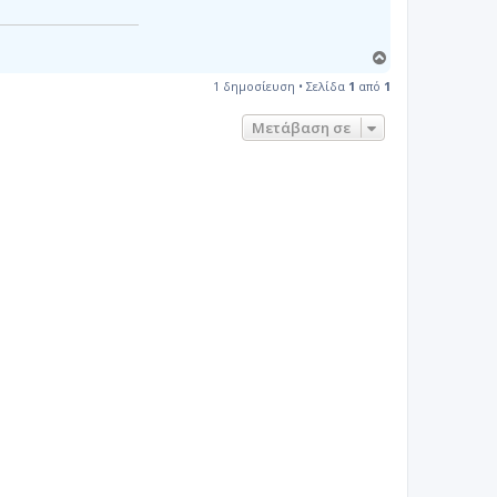
Κ
ο
1 δημοσίευση • Σελίδα
1
από
1
ρ
υ
Μετάβαση σε
φ
ή