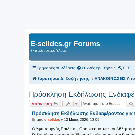
E-selides.gr Forums
Εκπαιδευτικό Υλικό
Γρήγορες συνδέσεις
Συχνές ερωτήσεις
ΠΕΣ
Ευρετήριο Δ. Συζήτησης
ΑΝΑΚΟΙΝΩΣΕΙΣ Υπο
Πρόσκληση Εκδήλωσης Ενδιαφέρον
Απάντηση
Πρόσκληση Εκδήλωσης Ενδιαφέροντος για τα 
Δ
από
e-selides
»
13 Μάιος 2026, 13:09
η
μ
Ο Υφυπουργός Παιδείας, Θρησκευμάτων και Αθλητισμο
ο
Ενδιαφέροντος από το Ίδρυμα Νεολαίας και Διά Βίου Μ