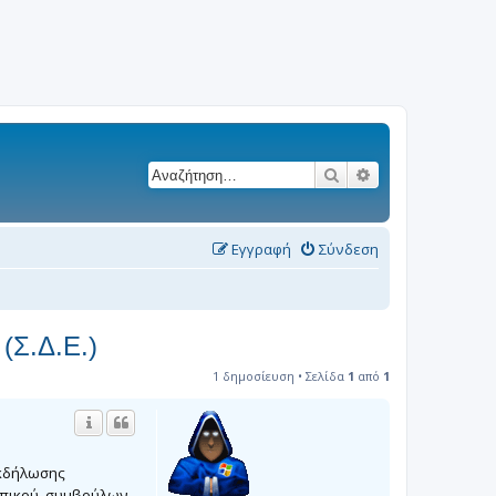
Αναζήτηση
Ειδική αναζήτησ
Εγγραφή
Σύνδεση
(Σ.Δ.Ε.)
1 δημοσίευση • Σελίδα
1
από
1
Εκδήλωσης
σωπικού, συμβούλων