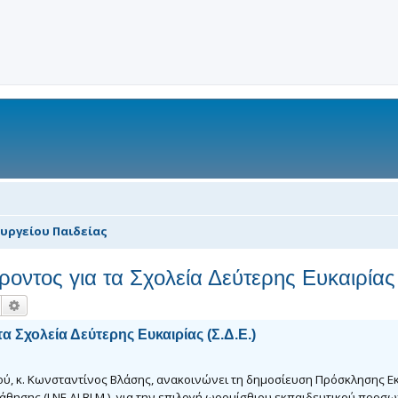
υργείου Παιδείας
τος για τα Σχολεία Δεύτερης Ευκαιρίας 
Αναζήτηση
Ειδική αναζήτηση
Σχολεία Δεύτερης Ευκαιρίας (Σ.Δ.Ε.)
ύ, κ. Κωνσταντίνος Βλάσης, ανακοινώνει τη δημοσίευση Πρόσκλησης 
άθησης (Ι.ΝΕ.ΔΙ.ΒΙ.Μ.), για την επιλογή ωρομίσθιου εκπαιδευτικού προ