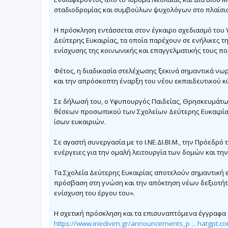
σ
σταδιοδρομίας και συμβούλων ψυχολόγων στο πλαίσιο τ
ί
ε
υ
Η πρόσκληση εντάσσεται στον έγκαιρο σχεδιασμό του 
σ
η
Δεύτερης Ευκαιρίας, τα οποία παρέχουν σε ενήλικες 
ενίσχυσης της κοινωνικής και επαγγελματικής τους πο
Φέτος, η διαδικασία στελέχωσης ξεκινά σημαντικά νω
και την απρόσκοπτη έναρξη του νέου εκπαιδευτικού κ
Σε δήλωσή του, ο Υφυπουργός Παιδείας, Θρησκευμάτων
θέσεων προσωπικού των Σχολείων Δεύτερης Ευκαιρίας
ίσων ευκαιριών.
Σε αγαστή συνεργασία με το Ι.ΝΕ.ΔΙ.ΒΙ.Μ., την Πρόεδρ
ενέργειες για την ομαλή λειτουργία των δομών και τη
Τα Σχολεία Δεύτερης Ευκαιρίας αποτελούν σημαντική ε
πρόσβαση στη γνώση και την απόκτηση νέων δεξιοτήτω
ενίσχυση του έργου του».
Η σχετική πρόσκληση και τα επισυναπτόμενα έγγραφα είν
https://www.inedivim.gr/announcements_p ... hatgpt.c