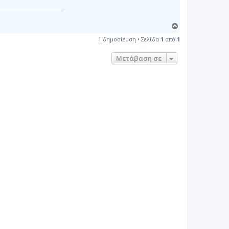
Κ
ο
1 δημοσίευση • Σελίδα
1
από
1
ρ
υ
Μετάβαση σε
φ
ή