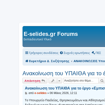
E-selides.gr Forums
Εκπαιδευτικό Υλικό
Γρήγορες συνδέσεις
Συχνές ερωτήσεις
ΠΕΣ
Ευρετήριο Δ. Συζήτησης
ΑΝΑΚΟΙΝΩΣΕΙΣ Υπο
Ανακοίνωση του ΥΠΑΙΘΑ για το έ
Απάντηση
Ανακοίνωση του ΥΠΑΙΘΑ για το έργο «Εμπιστ
Δ
από
e-selides
»
06 Μάιος 2026, 12:11
η
μ
Το Υπουργείο Παιδείας, Θρησκευμάτων και Αθλητισμού
ο
δεδομένα για το Έργο «Εμπιστοσύνη στα Αστέρια μας –