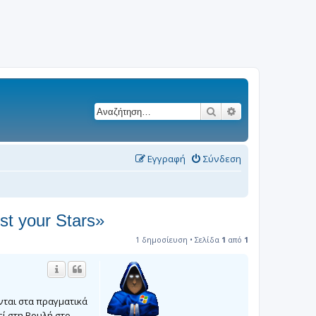
Αναζήτηση
Ειδική αναζήτησ
Εγγραφή
Σύνδεση
t your Stars»
1 δημοσίευση • Σελίδα
1
από
1
νται στα πραγματικά
εί στη Βουλή στο