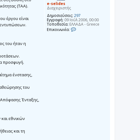
e-selides
κότητας (ΤΑΑ).
Διαχειριστής
Δημοσιεύσεις:
297
ου έργου είναι
Εγγραφή:
09 Ιούλ 2006, 00:00
Τοποθεσία:
ΕΛΛΑΔΑ - Greece
 εντυπώσεων.
Ε
Επικοινωνία:
π
ι
κ
ος του ήταν η
ο
ι
ν
Προτάσεων.
ω
ία προσφυγή.
ν
ί
α
αίτημα ένστασης,
e
-
s
ναθεώρησης του
e
l
i
 Απόφασης Ένταξης,
d
e
s
 και εθνικών
ήθειας και τη