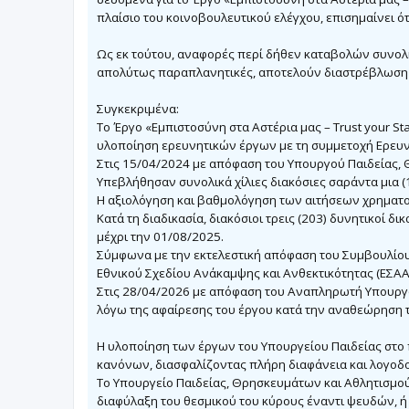
σ
πλαίσιο του κοινοβουλευτικού ελέγχου, επισημαίνει ότ
ί
ε
υ
Ως εκ τούτου, αναφορές περί δήθεν καταβολών συνολι
σ
η
απολύτως παραπλανητικές, αποτελούν διαστρέβλωση 
Συγκεκριμένα:
Το Έργο «Εμπιστοσύνη στα Αστέρια μας – Trust your St
υλοποίηση ερευνητικών έργων με τη συμμετοχή Ερευ
Στις 15/04/2024 με απόφαση του Υπουργού Παιδείας
Υπεβλήθησαν συνολικά χίλιες διακόσιες σαράντα μια (
Η αξιολόγηση και βαθμολόγηση των αιτήσεων χρηματ
Κατά τη διαδικασία, διακόσιοι τρεις (203) δυνητικοί 
μέχρι την 01/08/2025.
Σύμφωνα με την εκτελεστική απόφαση του Συμβουλίου
Εθνικού Σχεδίου Ανάκαμψης και Ανθεκτικότητας (ΕΣΑΑ)
Στις 28/04/2026 με απόφαση του Αναπληρωτή Υπουργ
λόγω της αφαίρεσης του έργου κατά την αναθεώρηση τ
Η υλοποίηση των έργων του Υπουργείου Παιδείας στο
κανόνων, διασφαλίζοντας πλήρη διαφάνεια και λογοδο
Το Υπουργείο Παιδείας, Θρησκευμάτων και Αθλητισμού 
διαφύλαξη του θεσμικού του κύρους έναντι ψευδών,