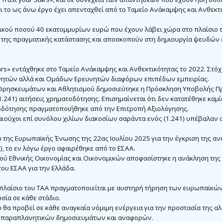
ι το ως άνω έργο έχει απενταχθεί από το Ταμείο Ανάκαμψης και Ανθεκτι
κού ποσού 40 εκατομμυρίων ευρώ που έχουν λάβει χώρα στο πλαίσιο τ
της πραγματικής κατάστασης και αποσκοπούν στη δημιουργία ψευδών
ars» εντάχθηκε στο Ταμείο Ανάκαμψης και Ανθεκτικότητας το 2022. Στόχ
νητών αλλά και Ομάδων Ερευνητών διαφόρων επιπέδων εμπειρίας.
, Θρησκευμάτων και Αθλητισμού δημοσιεύτηκε η Πρόσκληση Υποβολής 
1.241) αιτήσεις χρηματοδότησης. Επισημαίνεται ότι δεν κατατέθηκε καμ
οδότησης πραγματοποιήθηκε από την Επιτροπή Αξιολόγησης.
δικαιούχοι επί συνόλου χιλίων διακοσίων σαράντα ενός (1.241) υπέβαλαν 
 της Ευρωπαϊκής Ένωσης της 22ας Ιουλίου 2025 για την έγκριση της α
, το εν λόγω έργο αφαιρέθηκε από το ΕΣΑΑ.
ού Εθνικής Οικονομίας και Οικονομικών αποφασίστηκε η ανάκληση της
ου ΕΣΑΑ για την Ελλάδα.
 πλαίσιο του ΤΑΑ πραγματοποιείται με αυστηρή τήρηση των ευρωπαϊκών
σία σε κάθε στάδιο.
θα προβεί σε κάθε αναγκαία νόμιμη ενέργεια για την προστασία της αλ
 ή παραπλανητικών δημοσιευμάτων και αναφορών.