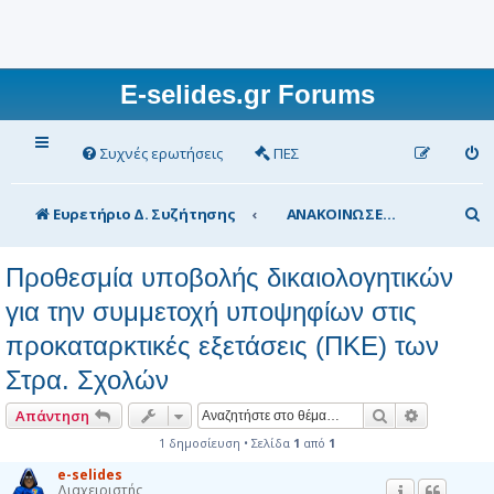
E-selides.gr Forums
Συχνές ερωτήσεις
ΠΕΣ
Α
Ευρετήριο Δ. Συζήτησης
ΑΝΑΚΟΙΝΩΣΕΙΣ Υπουργείου Παιδείας
ν
Προθεσμία υποβολής δικαιολογητικών
α
για την συμμετοχή υποψηφίων στις
ζ
προκαταρκτικές εξετάσεις (ΠΚΕ) των
ή
τ
Στρα. Σχολών
η
Αναζήτηση
Ειδική αν
Απάντηση
σ
1 δημοσίευση • Σελίδα
1
από
1
η
e-selides
Διαχειριστής