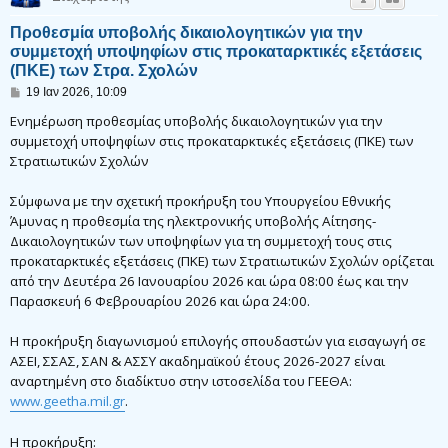
Προθεσμία υποβολής δικαιολογητικών για την
συμμετοχή υποψηφίων στις προκαταρκτικές εξετάσεις
(ΠΚΕ) των Στρα. Σχολών
Δ
19 Ιαν 2026, 10:09
η
μ
Ενημέρωση προθεσμίας υποβολής δικαιολογητικών για την
ο
συμμετοχή υποψηφίων στις προκαταρκτικές εξετάσεις (ΠΚΕ) των
σ
Στρατιωτικών Σχολών
ί
ε
υ
Σύμφωνα με την σχετική προκήρυξη του Υπουργείου Εθνικής
σ
η
Άμυνας η προθεσμία της ηλεκτρονικής υποβολής Αίτησης-
Δικαιολογητικών των υποψηφίων για τη συμμετοχή τους στις
προκαταρκτικές εξετάσεις (ΠΚΕ) των Στρατιωτικών Σχολών ορίζεται
από την Δευτέρα 26 Ιανουαρίου 2026 και ώρα 08:00 έως και την
Παρασκευή 6 Φεβρουαρίου 2026 και ώρα 24:00.
Η προκήρυξη διαγωνισμού επιλογής σπουδαστών για εισαγωγή σε
ΑΣΕΙ, ΣΣΑΣ, ΣΑΝ & ΑΣΣΥ ακαδημαϊκού έτους 2026-2027 είναι
αναρτημένη στο διαδίκτυο στην ιστοσελίδα του ΓΕΕΘΑ:
www.geetha.mil.gr
.
Η προκήρυξη: