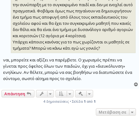
την συνύπαρξη με το συγκεκριμένο παιδί και δεν με ενοχλεί αυτό
πραγματικά. Φοβάμαι όμως πως πηγαίνουν να δημιουργήσουν
ένα τμήμα πως αποφυγή από όλους τους εκπαιδευτικούς του
σχολείου αφού και θα έχει τον συγκεκριμένο μαθητή που κανείς
δεν θέλει και θα είναι ένα τμήμα με δυσανάλογο αριθμό αγοριών
και κοριτσιών (12 αγόρια με 4 κορίτσια).
Υπάρχει κάποιος κανόνας για το πως χωρίζονται οι μαθητές σε
τμήματα? Μπορώ να κάνω κάτι εγώ ως γονιός?
ναι, μπορείτε και αξίζει να παρέμβετε. Ο χωρισμός πρέπει να
γίνεται προς όφελος όλων των παιδιών, όχι για «διευκόλυνση»
ενηλίκων. Αν θέλετε, μπορώ να σας βοηθήσω να διατυπώσετε ένα
σύντομο, σωστό αίτημα προς το σχολείο.
Γρήγορα εργαλεία συντονι
Απάντηση
4 δημοσιεύσεις • Σελίδα
1
από
1
Μετάβαση σε