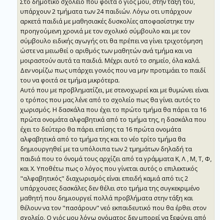
Στο δημοτικό σχολείο που φοιτά ο γιος μου, στην τάξη του,
υπάρχουν 2 τμήματα των 24 παιδιών. Λόγω οτι υπάρχουν
αρκετά παιδιά με μαθησιακές δυσκολίες αποφασίστηκε την
προηγούμενη χρονιά με τον σχολικό σύμβουλο και με τον
σύμβουλο ειδικής αγωγής οτι θα πρέπει να γίνει τριχοτόμηση
ώστε να μειωθεί ο αριθμός των μαθητών ανά τμήμα και να
μοιραστούν αυτά τα παιδιά. Μέχρι αυτό το σημείο, όλα καλά.
Δεν νομίζω πως υπάρχει γονιός που να μην προτιμάει το παιδί
του να φοιτά σε τμήμα μικρότερα.
Αυτό που με προβληματίζει, με στενοχωρεί και με θυμώνει είναι
ο τρόπος που μας λένε από το σχολείο πως θα γίνει αυτός το
χωρισμός. Η δασκάλα που έχει το πρώτο τμήμα θα πάρει τα 16
πρώτα ονομάτα αλφαβητικά από το τμήμα της, η δασκάλα που
έχει το δεύτερο θα πάρει επίσης τα 16 πρώτα ονομάτα
αλφαβητικά από το τμήμα της και το νέο τρίτο τμήμα θα
δημιουργηθεί με τα υπόλοιπα των 2 τμημάτων δηλαδή τα
παιδιά που το όνομά τους αρχίζει από τα γράμματα Κ, Λ , Μ, Τ, Φ,
και Χ. Υποθέτω πως ο λόγος που γίνεται αυτός ο επιλεκτικός
"αλφαβητικός" διαχωρισμός είναι επειδή καμιά από τις 2
υπάρχουσες δασκάλες δεν θέλει στο τμήμα της συγκεκριμένο
μαθητή που δημιουργεί πολλά προβλήματα στην τάξη και
θέλουν να τον "πασάρουν" νεό εκπαιδευτικό που θα έρθει στον
σχολείο. Ο γιός μου λόγω ονόματος δεν μπορεί να ξεφύγει από