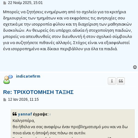
Δ
22 Νοέμ 2025, 15:01
η
μ
Μπορείς να ζητήσεις ενημέρωση από το σχολείο για τα κριτήρια
ο
δημιουργίας των τμημάτων και να εκφράσεις τις ανησυχίες σου
σ
σχετικά με την ισορροπία φύλου και τη διαχείριση των μαθησιακών
ί
ε
δυσκολιών. Αν θεωρείς ότι υπάρχει αδικία ή στοχοποίηση παιδιών,
υ
μπορείς να απευθυνθείς στον διευθυντή ή στον σχολικό σύμβουλο
σ
η
για να συζητήσετε πιθανές αλλαγές. Στόχος είναι να εξασφαλιστεί
ένα ισορροπημένο και δίκαιο περιβάλλον για όλα τα παιδιά.
indicatefirm
Re: ΤΡΙΧΟΤΟΜΗΣΗ ΤΑΞΗΣ
Δ
12 Ιαν 2026, 11:15
η
μ
ο
yannaf
έγραψε:
↑
σ
Καλησπέρα,
ί
ε
θα ήθελα να σας αναφέρω έναν προβληματισμό μου και να δω
υ
ποια είναι η άποψή σας πάνω σε αυτόν.
σ
η