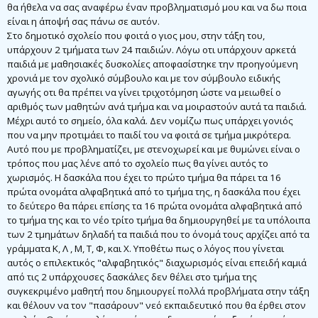
ο
θα ήθελα να σας αναφέρω έναν προβληματισμό μου και να δω ποια
σ
είναι η άποψή σας πάνω σε αυτόν.
ί
ε
Στο δημοτικό σχολείο που φοιτά ο γιος μου, στην τάξη του,
υ
υπάρχουν 2 τμήματα των 24 παιδιών. Λόγω οτι υπάρχουν αρκετά
σ
η
παιδιά με μαθησιακές δυσκολίες αποφασίστηκε την προηγούμενη
χρονιά με τον σχολικό σύμβουλο και με τον σύμβουλο ειδικής
αγωγής οτι θα πρέπει να γίνει τριχοτόμηση ώστε να μειωθεί ο
αριθμός των μαθητών ανά τμήμα και να μοιραστούν αυτά τα παιδιά.
Μέχρι αυτό το σημείο, όλα καλά. Δεν νομίζω πως υπάρχει γονιός
που να μην προτιμάει το παιδί του να φοιτά σε τμήμα μικρότερα.
Αυτό που με προβληματίζει, με στενοχωρεί και με θυμώνει είναι ο
τρόπος που μας λένε από το σχολείο πως θα γίνει αυτός το
χωρισμός. Η δασκάλα που έχει το πρώτο τμήμα θα πάρει τα 16
πρώτα ονομάτα αλφαβητικά από το τμήμα της, η δασκάλα που έχει
το δεύτερο θα πάρει επίσης τα 16 πρώτα ονομάτα αλφαβητικά από
το τμήμα της και το νέο τρίτο τμήμα θα δημιουργηθεί με τα υπόλοιπα
των 2 τμημάτων δηλαδή τα παιδιά που το όνομά τους αρχίζει από τα
γράμματα Κ, Λ , Μ, Τ, Φ, και Χ. Υποθέτω πως ο λόγος που γίνεται
αυτός ο επιλεκτικός "αλφαβητικός" διαχωρισμός είναι επειδή καμιά
από τις 2 υπάρχουσες δασκάλες δεν θέλει στο τμήμα της
συγκεκριμένο μαθητή που δημιουργεί πολλά προβλήματα στην τάξη
και θέλουν να τον "πασάρουν" νεό εκπαιδευτικό που θα έρθει στον