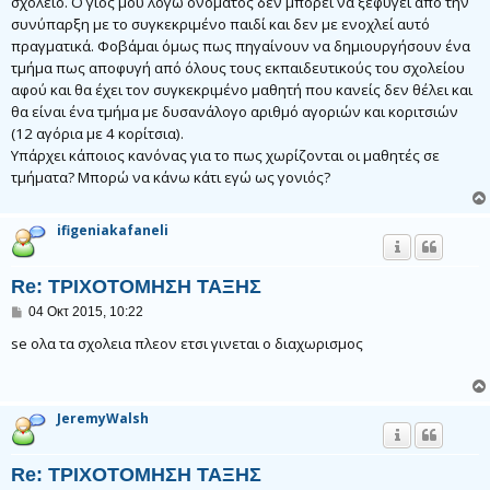
σχολείο. Ο γιός μου λόγω ονόματος δεν μπορεί να ξεφύγει από την
συνύπαρξη με το συγκεκριμένο παιδί και δεν με ενοχλεί αυτό
πραγματικά. Φοβάμαι όμως πως πηγαίνουν να δημιουργήσουν ένα
τμήμα πως αποφυγή από όλους τους εκπαιδευτικούς του σχολείου
αφού και θα έχει τον συγκεκριμένο μαθητή που κανείς δεν θέλει και
θα είναι ένα τμήμα με δυσανάλογο αριθμό αγοριών και κοριτσιών
(12 αγόρια με 4 κορίτσια).
Υπάρχει κάποιος κανόνας για το πως χωρίζονται οι μαθητές σε
τμήματα? Μπορώ να κάνω κάτι εγώ ως γονιός?
ifigeniakafaneli
Re: ΤΡΙΧΟΤΟΜΗΣΗ ΤΑΞΗΣ
Δ
04 Οκτ 2015, 10:22
η
μ
se ολα τα σχολεια πλεον ετσι γινεται ο διαχωρισμος
ο
σ
ί
ε
JeremyWalsh
υ
σ
η
Re: ΤΡΙΧΟΤΟΜΗΣΗ ΤΑΞΗΣ