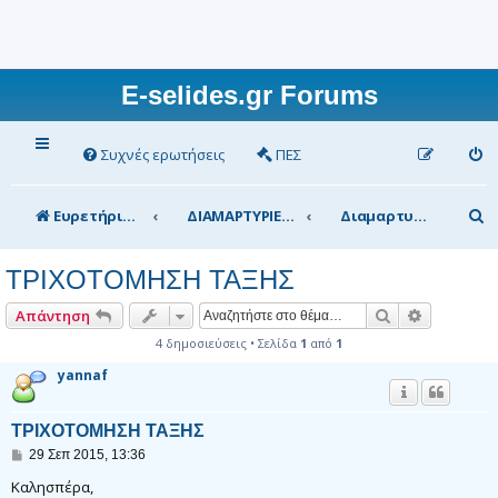
E-selides.gr Forums
Συχνές ερωτήσεις
ΠΕΣ
Α
Ευρετήριο Δ. Συζήτησης
ΔΙΑΜΑΡΤΥΡΙΕΣ
Διαμαρτυρίες γονέων
ν
ΤΡΙΧΟΤΟΜΗΣΗ ΤΑΞΗΣ
α
ζ
Αναζήτηση
Ειδική αν
Απάντηση
ή
4 δημοσιεύσεις • Σελίδα
1
από
1
yannaf
τ
η
ΤΡΙΧΟΤΟΜΗΣΗ ΤΑΞΗΣ
σ
Δ
29 Σεπ 2015, 13:36
η
η
μ
Καλησπέρα,