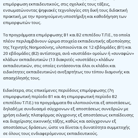
επιμόρφωση εκπαιδευτικούς, στις σχολικές τους τάξεις,
ενσωματώνοντας ψηφιακές τεχνολογίες στη δική τους διδακτική
πρακτική, με την προηγούμενη υποστήριξη και καθοδήγηση των
επιμορφωτών τους.
Τα προγράμματα επιμόρφωσης Β1 και Β2 επιπέδου Τ.Π.Ε., τα οποία
πλέον περιλαμβάνουν ώριμα στοιχεία εκπαιδευτικής αξιοποίησης
της Τεχνητής Νοημοσύνης, υλοποιούνται σε 12 εβδομάδες (Β1) και
20 εβδομάδες (Β2) αντίστοιχα, ανά «συστάδα» ομοίων ή «συναφών»
κλάδων εκπαιδευτικών (13 διακριτές «συστάδες» κλάδων
εκπαιδευτικών, στις οποίες εντάσσονται όλοι οι κλάδοι και
ειδικότητες εκπαιδευτικών) ανεξαρτήτως του τόπου διαμονής και
απασχόλησής τους.
Ειδικότερα, στις επικείμενες περιόδους επιμόρφωσης (7η
επιμορφωτική περίοδο Β1 και 4η επιμορφωτική περίοδο Β2
επιπέδου Τ.Π.Ε.) τα προγράμματα θα υλοποιούνται εξ αποστάσεως,
δηλαδή με συνδυασμό σύγχρονων εξ αποστάσεως συνεδριών με
χρήση ειδικής πλατφόρμας σύγχρονης εξ αποστάσεως εκπαίδευσης
και διαχείρισης εικονικής τάξης, καθώς και ασύγχρονων εξ
αποστάσεως δράσεων, ώστε να δίνεται η δυνατότητα συμμετοχής
σε όλους τους ενδιαφερόμενους εκπαιδευτικούς.