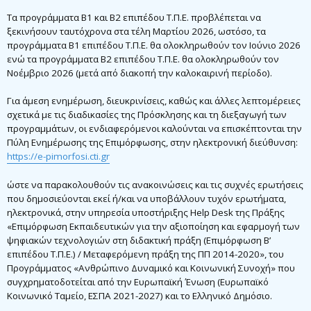
Τα προγράμματα Β1 και Β2 επιπέδου Τ.Π.Ε. προβλέπεται να
ξεκινήσουν ταυτόχρονα στα τέλη Μαρτίου 2026, ωστόσο, τα
προγράμματα Β1 επιπέδου Τ.Π.Ε. θα ολοκληρωθούν τον Ιούνιο 2026
ενώ τα προγράμματα Β2 επιπέδου Τ.Π.Ε. θα ολοκληρωθούν τον
Νοέμβριο 2026 (μετά από διακοπή την καλοκαιρινή περίοδο).
Για άμεση ενημέρωση, διευκρινίσεις, καθώς και άλλες λεπτομέρειες
σχετικά με τις διαδικασίες της Πρόσκλησης και τη διεξαγωγή των
προγραμμάτων, οι ενδιαφερόμενοι καλούνται να επισκέπτονται την
Πύλη Ενημέρωσης της Επιμόρφωσης, στην ηλεκτρονική διεύθυνση:
https://e-pimorfosi.cti.gr
ώστε να παρακολουθούν τις ανακοινώσεις και τις συχνές ερωτήσεις
που δημοσιεύονται εκεί ή/και να υποβάλλουν τυχόν ερωτήματα,
ηλεκτρονικά, στην υπηρεσία υποστήριξης Help Desk της Πράξης
«Επιμόρφωση Εκπαιδευτικών για την αξιοποίηση και εφαρμογή των
ψηφιακών τεχνολογιών στη διδακτική πράξη (Επιμόρφωση Β’
επιπέδου Τ.Π.Ε.) / Μεταφερόμενη πράξη της ΠΠ 2014-2020», του
Προγράμματος «Ανθρώπινο Δυναμικό και Κοινωνική Συνοχή» που
συγχρηματοδοτείται από την Ευρωπαϊκή Ένωση (Ευρωπαϊκό
Κοινωνικό Ταμείο, ΕΣΠΑ 2021-2027) και το Ελληνικό Δημόσιο.