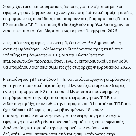
η
μ
Συνεχίζονται οι επιμορφωτικές δράσεις για την αξιοποίηση και
ο
εφαρμογή των ψηφιακών τεχνολογιών στη διδακτική πράξη, με νέες
σ
επιμορφωτικές περιόδους που αφορούν στις Επιμορφώσεις Β1 και
ί
ε
Β2 επιπέδου Τ.Π.Ε., οι οποίες θα διεξαχθούν παράλληλα το χρονικό
υ
διάστημα από τα τέλη Μαρτίου έως τα μέσα Νοεμβρίου 2026.
σ
η
Στις επόμενες ημέρες του Δεκεμβρίου 2025, θα δημοσιευθεί η
σχετική Πρόσκληση Εκδήλωσης Ενδιαφέροντος προς τα Κέντρα
Στήριξης Επιμόρφωσης (Κ.Σ.Ε.), για την υλοποίηση των
επιμορφωτικών προγραμμάτων, ενώ οι εκπαιδευτικοί θα κληθούν
να υποβάλουν αιτήσεις συμμετοχής στις αρχές Φεβρουαρίου 2026.
Η επιμόρφωση Β1 επιπέδου Τ.Π.Ε. συνιστά εισαγωγική επιμόρφωση
για την εκπαιδευτική αξιοποίηση Τ.Π.Ε. και έχει διάρκεια 36 ώρες,
ενώ η επιμόρφωση Β2 επιπέδου Τ.Π.Ε. συνιστά προχωρημένη
επιμόρφωση για την αξιοποίηση και εφαρμογή των Τ.Π.Ε. στη
διδακτική πράξη, ακολουθεί την επιμόρφωση Β1 επιπέδου Τ.Π.Ε. και
έχει διάρκεια 60 ώρες, περιλαμβανομένων 18 ωρών
υποστηρικτικών συναντήσεων για την «εφαρμογή στην τάξη». Η
εφαρμογή στην τάξη είναι οργανικό κομμάτι της επιμορφωτικής
διαδικασίας, και αφορά στην εφαρμογή των γνώσεων και
δεξιοτήτων που αποκτώνται από τους συμμετέχοντες στην