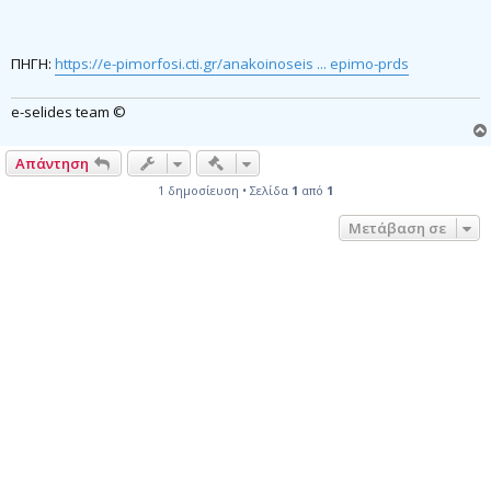
ΠΗΓΗ:
https://e-pimorfosi.cti.gr/anakoinoseis ... epimo-prds
e-selides team ©
Γρήγορα εργαλεία συντονισμού
Απάντηση
1 δημοσίευση • Σελίδα
1
από
1
Μετάβαση σε