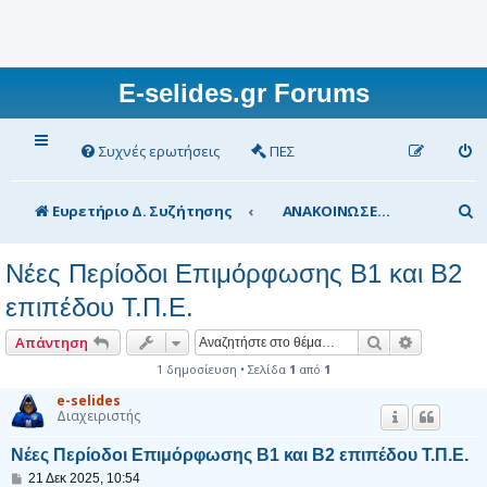
E-selides.gr Forums
Συχνές ερωτήσεις
ΠΕΣ
Α
Ευρετήριο Δ. Συζήτησης
ΑΝΑΚΟΙΝΩΣΕΙΣ/ΕΙΔΗΣΕΙΣ Ενδιαφέρουσες
ν
Νέες Περίοδοι Επιμόρφωσης Β1 και Β2
α
επιπέδου Τ.Π.Ε.
ζ
ή
Αναζήτηση
Ειδική αν
Απάντηση
τ
1 δημοσίευση • Σελίδα
1
από
1
η
e-selides
Διαχειριστής
σ
Νέες Περίοδοι Επιμόρφωσης Β1 και Β2 επιπέδου Τ.Π.Ε.
η
Δ
21 Δεκ 2025, 10:54