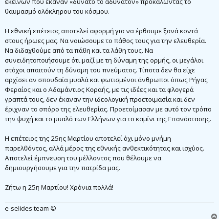
εκείνων που έκαναν «δυνατό το αδύνατον» προκαλώντας το
θαυμασμό ολόκληρου του κόσμου.
Η εθνική επέτειος αποτελεί αφορμή για να έρθουμε ξανά κοντά
στους ήρωες μας. Να νοιώσουμε το πάθος τους για την ελευθερία.
Να διδαχθούμε από τα πάθη και τα λάθη τους. Να
συνειδητοποιήσουμε ότι μαζί με τη δύναμη της ορμής, οι μεγάλοι
στόχοι απαιτούν τη δύναμη του πνεύματος. Τίποτα δεν θα είχε
αρχίσει αν σπουδαία μυαλά και φωτισμένοι άνθρωποι όπως Ρήγας
Φεραίος και ο Αδαμάντιος Κοραής, με τις ιδέες και τα φλογερά
γραπτά τους, δεν έκαναν την ιδεολογική προετοιμασία και δεν
έριχναν το σπόρο της ελευθερίας. Προετοίμασαν με αυτό τον τρόπο
την ψυχή και το μυαλό των Ελλήνων για το καμίνι της Επανάστασης.
Η επέτειος της 25ης Μαρτίου αποτελεί όχι μόνο μνήμη
παρελθόντος, αλλά μέρος της εθνικής ανθεκτικότητας και ισχύος.
Αποτελεί έμπνευση του μέλλοντος που θέλουμε να
δημιουργήσουμε για την πατρίδα μας.
Ζήτω η 25η Μαρτίου! Χρόνια πολλά!
e-selides team ©