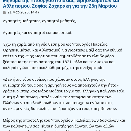
Μηνυμα της Υπουργού Παιδείας, Θρησκευμάτων και
Αθλητισμού, Σοφίας Ζαχαράκη για την 25η Μαρτίου
Δ
21 Μαρ 2025, 14:47
η
μ
Αγαπητές μαθήτριες, αγαπητοί μαθητές,.
ο
σ
Αγαπητές και αγαπητοί εκπαιδευτικοί.
ί
ε
υ
Έχω τη χαρά, από τη νέα θέση μου ως Υπουργός Παιδείας,
σ
η
Θρησκευμάτων και Αθλητισμού, να γιορτάσω μαζί σας την εθνική
επέτειο της 25ης Μαρτίου που σηματοδότησε το ελπιδοφόρο
ξέσπασμα της επανάστασης του 1821, αλλά και τον μακρύ και
σκληρό αγώνα που ακολούθησε μέχρι την ανεξαρτησία.
«Δεν ήταν τόσο οι νίκες που χάρισαν στους Έλληνες την
ανεξαρτησία τους όσο η άρνησή τους να αποδεχτούν την ήττα»
γράφει ο ιστορικός Μάρκ Μαζάουερ για την ελληνική παλιγγενεσία.
Αυτή η διαπίστωση καταδεικνύει την αποφασιστικότητα των
Ελλήνων να απελευθερωθούν και να πετύχουν ενάντια στις
αντικειμενικές δυσκολίες που έμοιαζαν να τους υπερβαίνουν.
Μέρος της αποστολής του Υπουργείου Παιδείας, των δασκάλων και
των καθηγητών σας, είναι η διατήρηση ζωντανών των αξιών