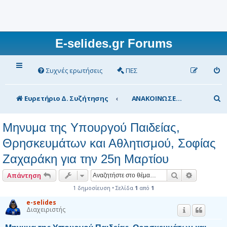
E-selides.gr Forums
Συχνές ερωτήσεις
ΠΕΣ
Α
Ευρετήριο Δ. Συζήτησης
ΑΝΑΚΟΙΝΩΣΕΙΣ Υπουργείου Παιδείας
ν
Μηνυμα της Υπουργού Παιδείας,
α
Θρησκευμάτων και Αθλητισμού, Σοφίας
ζ
Ζαχαράκη για την 25η Μαρτίου
ή
τ
Αναζήτηση
Ειδική αν
Απάντηση
η
1 δημοσίευση • Σελίδα
1
από
1
σ
e-selides
Διαχειριστής
η