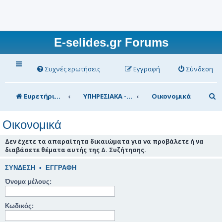
E-selides.gr Forums
Συχνές ερωτήσεις
Εγγραφή
Σύνδεση
Α
Ευρετήριο Δ. Συζήτησης
ΥΠΗΡΕΣΙΑΚΑ - ΣΥΖΗΤΗΣΕΙΣ (για τα μέλη)
Οικονομικά
ν
Οικονομικά
α
ζ
Δεν έχετε τα απαραίτητα δικαιώματα για να προβάλετε ή να
διαβάσετε θέματα αυτής της Δ. Συζήτησης.
ή
τ
ΣΎΝΔΕΣΗ
•
ΕΓΓΡΑΦΉ
η
Όνομα μέλους:
σ
Κωδικός:
η