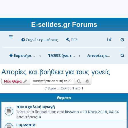
E-selides.gr Forums
Συχνές ερωτήσεις
ΠΕΣ
Α
Ευρετήριο Δ. Συζήτησης
ΤΑΞΕΙΣ (για τα μέλη)
Απορίες και βοήθεια για τους γονείς
ν
Απορίες και βοήθεια για τους γονείς
α
ζ
Αναζήτηση
Ειδική αναζήτηση
Νέο Θέμα
ή
7 θέματα • Σελίδα
1
από
1
τ
Θέματα
η
προσχολική αγωγή
Τελευταία δημοσίευση από
kissana
«
13 Νοέμ 2018, 04:34
σ
Απαντήσεις:
8
η
Γυμνασιο