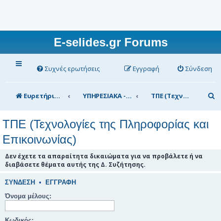
E-selides.gr Forums
Συχνές ερωτήσεις
Εγγραφή
Σύνδεση
Α
Ευρετήριο Δ. Συζήτησης
ΥΠΗΡΕΣΙΑΚΑ - ΣΥΖΗΤΗΣΕΙΣ (για τα μέλη)
ΤΠΕ (Τεχνολογίες της Πληροφορίας και Επικοινωνίας)
ν
ΤΠΕ (Τεχνολογίες της Πληροφορίας και
α
Επικοινωνίας)
ζ
ή
Δεν έχετε τα απαραίτητα δικαιώματα για να προβάλετε ή να
διαβάσετε θέματα αυτής της Δ. Συζήτησης.
τ
η
ΣΎΝΔΕΣΗ
•
ΕΓΓΡΑΦΉ
σ
Όνομα μέλους:
η
Κωδικός: