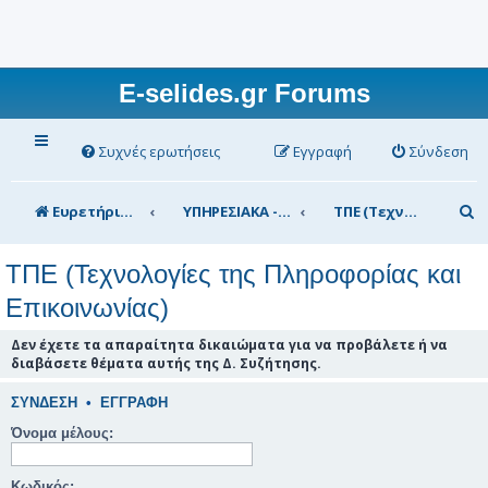
E-selides.gr Forums
Συχνές ερωτήσεις
Εγγραφή
Σύνδεση
Α
Ευρετήριο Δ. Συζήτησης
ΥΠΗΡΕΣΙΑΚΑ - ΣΥΖΗΤΗΣΕΙΣ (για τα μέλη)
ΤΠΕ (Τεχνολογίες της Πληροφορίας και Επικοινωνίας)
ν
ΤΠΕ (Τεχνολογίες της Πληροφορίας και
α
Επικοινωνίας)
ζ
ή
Δεν έχετε τα απαραίτητα δικαιώματα για να προβάλετε ή να
διαβάσετε θέματα αυτής της Δ. Συζήτησης.
τ
η
ΣΎΝΔΕΣΗ
•
ΕΓΓΡΑΦΉ
σ
Όνομα μέλους:
η
Κωδικός: