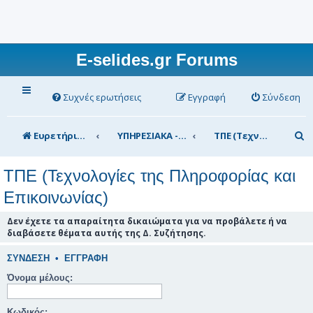
E-selides.gr Forums
Συχνές ερωτήσεις
Εγγραφή
Σύνδεση
Α
Ευρετήριο Δ. Συζήτησης
ΥΠΗΡΕΣΙΑΚΑ - ΣΥΖΗΤΗΣΕΙΣ (για τα μέλη)
ΤΠΕ (Τεχνολογίες της Πληροφορίας και Επικοινωνίας)
ν
ΤΠΕ (Τεχνολογίες της Πληροφορίας και
α
Επικοινωνίας)
ζ
ή
Δεν έχετε τα απαραίτητα δικαιώματα για να προβάλετε ή να
διαβάσετε θέματα αυτής της Δ. Συζήτησης.
τ
η
ΣΎΝΔΕΣΗ
•
ΕΓΓΡΑΦΉ
σ
Όνομα μέλους:
η
Κωδικός: