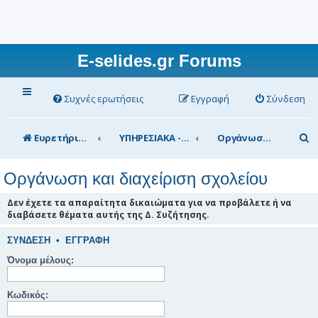
E-selides.gr Forums
Συχνές ερωτήσεις
Εγγραφή
Σύνδεση
Α
Ευρετήριο Δ. Συζήτησης
ΥΠΗΡΕΣΙΑΚΑ - ΣΥΖΗΤΗΣΕΙΣ (για τα μέλη)
Οργάνωση και διαχείριση σχολείου
ν
Οργάνωση και διαχείριση σχολείου
α
ζ
Δεν έχετε τα απαραίτητα δικαιώματα για να προβάλετε ή να
διαβάσετε θέματα αυτής της Δ. Συζήτησης.
ή
τ
ΣΎΝΔΕΣΗ
•
ΕΓΓΡΑΦΉ
η
Όνομα μέλους:
σ
Κωδικός:
η