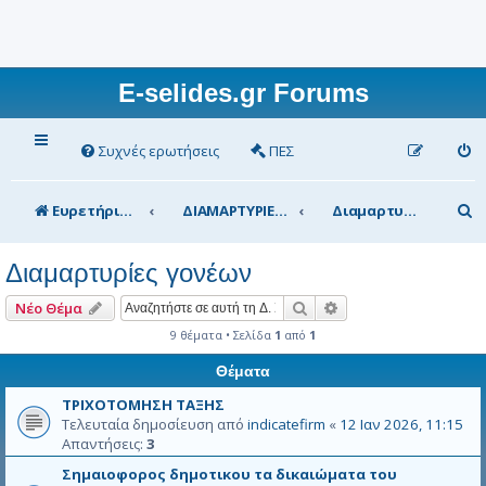
E-selides.gr Forums
Συχνές ερωτήσεις
ΠΕΣ
Α
Ευρετήριο Δ. Συζήτησης
ΔΙΑΜΑΡΤΥΡΙΕΣ
Διαμαρτυρίες γονέων
ν
Διαμαρτυρίες γονέων
α
ζ
Αναζήτηση
Ειδική αναζήτηση
Νέο Θέμα
ή
9 θέματα • Σελίδα
1
από
1
τ
Θέματα
η
ΤΡΙΧΟΤΟΜΗΣΗ ΤΑΞΗΣ
Τελευταία δημοσίευση από
indicatefirm
«
12 Ιαν 2026, 11:15
σ
Απαντήσεις:
3
η
Σημαιοφορος δημοτικου τα δικαιώματα του