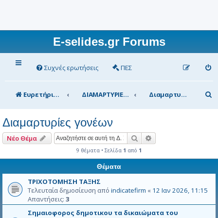
E-selides.gr Forums
Συχνές ερωτήσεις
ΠΕΣ
Α
Ευρετήριο Δ. Συζήτησης
ΔΙΑΜΑΡΤΥΡΙΕΣ
Διαμαρτυρίες γονέων
ν
Διαμαρτυρίες γονέων
α
ζ
Αναζήτηση
Ειδική αναζήτηση
Νέο Θέμα
ή
9 θέματα • Σελίδα
1
από
1
τ
Θέματα
η
ΤΡΙΧΟΤΟΜΗΣΗ ΤΑΞΗΣ
Τελευταία δημοσίευση από
indicatefirm
«
12 Ιαν 2026, 11:15
σ
Απαντήσεις:
3
η
Σημαιοφορος δημοτικου τα δικαιώματα του