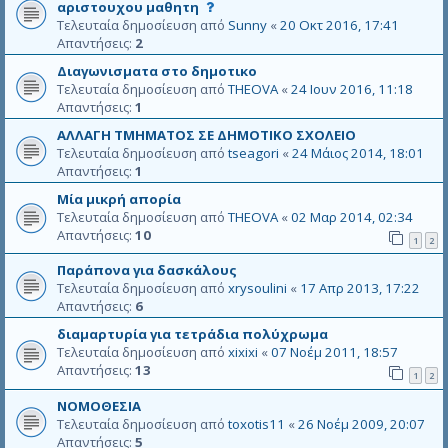
Τ
αριστουχου μαθητη
ο
Τελευταία δημοσίευση από
Sunny
«
20 Οκτ 2016, 17:41
υ
Απαντήσεις:
2
λ
Διαγωνισματα στο δημοτικο
ά
Τελευταία δημοσίευση από
THEOVA
«
24 Ιουν 2016, 11:18
χ
Απαντήσεις:
1
ι
σ
ΑΛΛΑΓΗ ΤΜΗΜΑΤΟΣ ΣΕ ΔΗΜΟΤΙΚΟ ΣΧΟΛΕΙΟ
τ
Τελευταία δημοσίευση από
tseagori
«
24 Μάιος 2014, 18:01
ο
Απαντήσεις:
1
ν
Μία μικρή απορία
μ
Τελευταία δημοσίευση από
THEOVA
«
02 Μαρ 2014, 02:34
ι
Απαντήσεις:
10
α
1
2
δ
Παράπονα για δασκάλους
η
Τελευταία δημοσίευση από
xrysoulini
«
17 Απρ 2013, 17:22
μ
Απαντήσεις:
6
ο
σ
διαμαρτυρία για τετράδια πολύχρωμα
ί
Τελευταία δημοσίευση από
xixixi
«
07 Νοέμ 2011, 18:57
ε
Απαντήσεις:
13
1
2
υ
σ
ΝΟΜΟΘΕΣΙΑ
η
Τελευταία δημοσίευση από
toxotis11
«
26 Νοέμ 2009, 20:07
σ
Απαντήσεις:
5