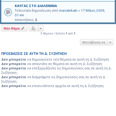
ε
ΚΑΥΓΑΣ ΣΤΟ ΔΙΑΛΕΙΜΜΑ
α
Τελευταία δημοσίευση από
marialekaki
«
17 Μάιος 2009,
υ
01:44
τ
Απαντήσεις:
2
ό
τ
Νέο Θέμα
ο
9 θέματα • Σελίδα
1
από
1
θ
έ
Μετάβαση σε
μ
α
δ
ΠΡΟΣΒΆΣΕΙΣ ΣΕ ΑΥΤΉ ΤΗ Δ. ΣΥΖΉΤΗΣΗ
ε
Δεν μπορείτε
να δημοσιεύετε νέα θέματα σε αυτή τη Δ. Συζήτηση
ν
Δεν μπορείτε
να απαντάτε σε θέματα σε αυτή τη Δ. Συζήτηση
έ
Δεν μπορείτε
να επεξεργάζεστε τις δημοσιεύσεις σας σε αυτή τη Δ.
χ
Συζήτηση
ε
Δεν μπορείτε
να διαγράφετε τις δημοσιεύσεις σας σε αυτή τη Δ.
Συζήτηση
ι
Δεν μπορείτε
να επισυνάπτετε αρχεία σε αυτή τη Δ. Συζήτηση
ε
γ
κ
ρ
ι
θ
ε