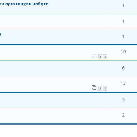
ου αριστουχου μαθητη
1
1
Ο
1
10
1
2
6
13
1
2
5
2