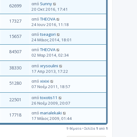
από
Sunny
62699
20 Οκτ 2016, 17:41
από
THEOVA
17327
24 Ιουν 2016, 11:18
από
tseagori
15657
24 Μάιος 2014, 18:01
από
THEOVA
84507
02 Μαρ 2014, 02:34
από
xrysoulini
38330
17 Απρ 2013, 17:22
από
xixixi
51280
07 Νοέμ 2011, 18:57
από
toxotis11
22501
26 Νοέμ 2009, 20:07
από
marialekaki
17718
17 Μάιος 2009, 01:44
9 θέματα • Σελίδα
1
από
1