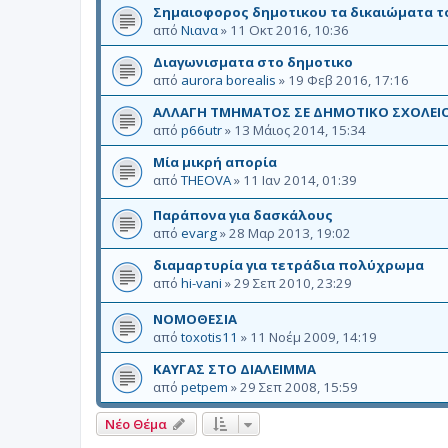
Σημαιοφορος δημοτικου τα δικαιώματα τ
από
Νιανα
»
11 Οκτ 2016, 10:36
Διαγωνισματα στο δημοτικο
από
aurora borealis
»
19 Φεβ 2016, 17:16
ΑΛΛΑΓΗ ΤΜΗΜΑΤΟΣ ΣΕ ΔΗΜΟΤΙΚΟ ΣΧΟΛΕΙ
από
p66utr
»
13 Μάιος 2014, 15:34
Μία μικρή απορία
από
THEOVA
»
11 Ιαν 2014, 01:39
Παράπονα για δασκάλους
από
evarg
»
28 Μαρ 2013, 19:02
διαμαρτυρία για τετράδια πολύχρωμα
από
hi-vani
»
29 Σεπ 2010, 23:29
ΝΟΜΟΘΕΣΙΑ
από
toxotis11
»
11 Νοέμ 2009, 14:19
ΚΑΥΓΑΣ ΣΤΟ ΔΙΑΛΕΙΜΜΑ
από
petpem
»
29 Σεπ 2008, 15:59
Νέο Θέμα