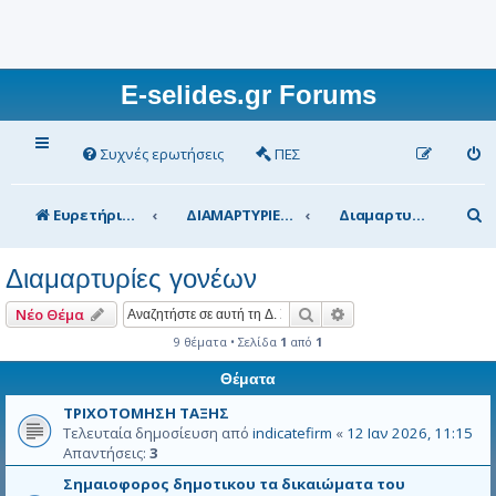
E-selides.gr Forums
Συχνές ερωτήσεις
ΠΕΣ
Α
Ευρετήριο Δ. Συζήτησης
ΔΙΑΜΑΡΤΥΡΙΕΣ
Διαμαρτυρίες γονέων
ν
Διαμαρτυρίες γονέων
α
ζ
Αναζήτηση
Ειδική αναζήτηση
Νέο Θέμα
ή
9 θέματα • Σελίδα
1
από
1
τ
Θέματα
η
ΤΡΙΧΟΤΟΜΗΣΗ ΤΑΞΗΣ
Τελευταία δημοσίευση από
indicatefirm
«
12 Ιαν 2026, 11:15
σ
Απαντήσεις:
3
η
Σημαιοφορος δημοτικου τα δικαιώματα του