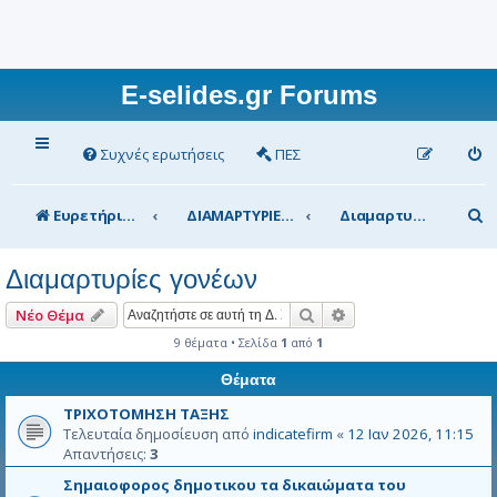
E-selides.gr Forums
Συχνές ερωτήσεις
ΠΕΣ
Α
Ευρετήριο Δ. Συζήτησης
ΔΙΑΜΑΡΤΥΡΙΕΣ
Διαμαρτυρίες γονέων
ν
Διαμαρτυρίες γονέων
α
ζ
Αναζήτηση
Ειδική αναζήτηση
Νέο Θέμα
ή
9 θέματα • Σελίδα
1
από
1
τ
Θέματα
η
ΤΡΙΧΟΤΟΜΗΣΗ ΤΑΞΗΣ
Τελευταία δημοσίευση από
indicatefirm
«
12 Ιαν 2026, 11:15
σ
Απαντήσεις:
3
η
Σημαιοφορος δημοτικου τα δικαιώματα του