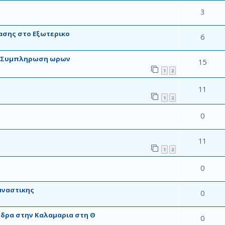
3
ασης στο Εξωτερικο
6
 - Συμπληρωση ωρων
15
1
2
11
1
2
0
11
1
2
0
μναστικης
0
δρα στην Καλαμαρια στη Θ
0