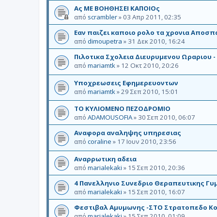
Aς ΜΕ ΒΟΗΘΗΣΕΙ ΚΑΠΟΙΟς
από
scrambler
»
03 Απρ 2011, 02:35
Eαν παιζει καποιο ρολο τα χρονια Αποσπ
από
dimoupetra
»
31 Δεκ 2010, 16:24
Πιλοτικα Σχολεια Διευρυμενου Ωραριου
από
mariamtk
»
12 Οκτ 2010, 20:26
Υποχρεωσεις Εφημερευοντων
από
mariamtk
»
29 Σεπ 2010, 15:01
ΤΟ ΚΥΛΙΟΜΕΝΟ ΠΕΖΟΔΡΟΜΙΟ
από
ADAMOUSOFIA
»
30 Σεπ 2010, 06:07
Αναφορα αναληψης υπηρεσιας
από
coraline
»
17 Ιουν 2010, 23:56
Αναρρωτικη αδεια
από
marialekaki
»
15 Σεπ 2010, 20:36
4 Πανελληνιο Συνεδριο Θεραπευτικης Γυ
από
marialekaki
»
15 Σεπ 2010, 16:07
Φεστιβαλ Αμυμωνης -ΣΤΟ Στρατοπεδο Κο
από
marialekaki
»
15 Σεπ 2010, 01:09