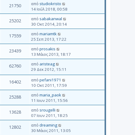
από
studiokristo
21750
14 Ιούλ 2018, 00:58
από
sabakanwal
25202
30 Οκτ 2014, 20:14
από
mariamtk
17559
25 Σεπ 2013, 17:22
από
prosakis
23439
13 Μάιος 2013, 18:17
από
aristeag
62760
29 Δεκ 2012, 15:11
από
pefani1971
16402
10 Οκτ 2011, 17:59
από
maria_paok
25288
11 Ιουν 2011, 15:56
από
srougelli
13628
07 Ιουν 2011, 18:25
από
dreaming
12802
30 Μάιος 2011, 13:05