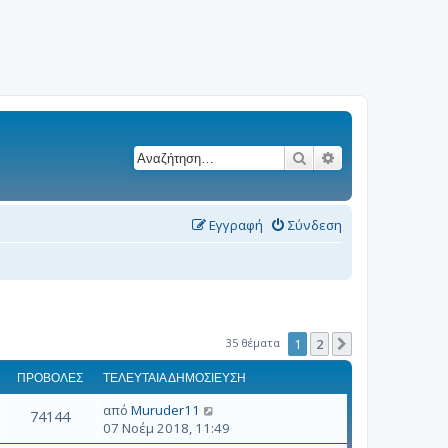
Αναζήτηση
Ειδική αναζήτησ
Εγγραφή
Σύνδεση
35 θέματα
1
2
Επόμενη
ΠΡΟΒΟΛΈΣ
ΤΕΛΕΥΤΑΊΑ ΔΗΜΟΣΊΕΥΣΗ
από
Muruder11
74144
07 Νοέμ 2018, 11:49