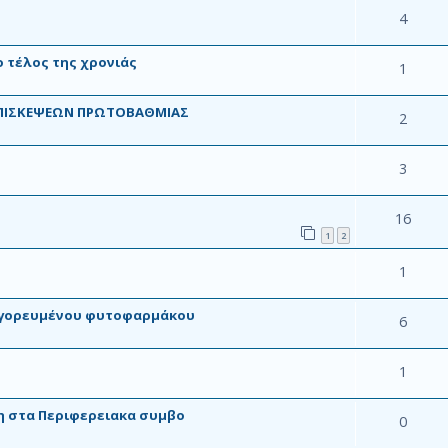
4
 τέλος της χρονιάς
1
ΕΠΙΣΚΕΨΕΩΝ ΠΡΩΤΟΒΑΘΜΙΑΣ
2
3
16
1
2
1
αγορευμένου φυτοφαρμάκου
6
1
η στα Περιφερειακα συμβο
0