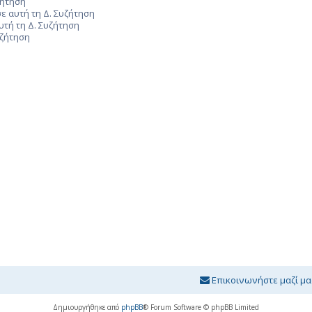
ζήτηση
ε αυτή τη Δ. Συζήτηση
υτή τη Δ. Συζήτηση
υζήτηση
Επικοινωνήστε μαζί μα
Δημιουργήθηκε από
phpBB
® Forum Software © phpBB Limited