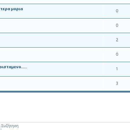
οτερα μορια
0
0
2
0
ισταμενο.....
1
3
. Συζήτηση