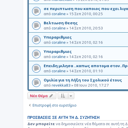
σε περιπτωση που καποιος που εχει λιγ
από
coraline
»
15 Σεπ 2010, 00:25
Βελτιωση Θεσης
από
coraline
»
14 Σεπ 2010, 20:53
Yπεραριθμιες
από
coraline
»
14 Σεπ 2010, 02:16
Yπεραριθμιες
από
coraline
»
14 Σεπ 2010, 02:16
Eπειδη μιλησα ..καπως αποτομα στον..Προ
από
coraline
»
14 Σεπ 2010, 01:10
Ομιλία για τη Λήξη του Σχολικού έτους
από
revekka83
»
08 Ιουν 2010, 17:27
Νέο Θέμα
Επιστροφή στο ευρετήριο
ΠΡΟΣΒΆΣΕΙΣ ΣΕ ΑΥΤΉ ΤΗ Δ. ΣΥΖΉΤΗΣΗ
Δεν μπορείτε
να δημοσιεύετε νέα θέματα σε αυτή τη Δ