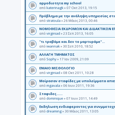
αρμοδιοτητα my school
από
katerinagk
»
07 Οκτ 2013, 19:15
Πρόβλημα με την ανάληψη υπηρεσίας στο
από
stratoula
»
26 Μάιος 2013, 00:46
ΝΟΜΟΘΕΣΙΑ ΕΚΔΡΟΜΩΝ ΚΑΙ ΔΙΔΑΚΤΙΚΩΝ 
από
virginiad
»
23 Σεπ 2013, 16:05
"τι τραβάμε και δεν το μαρτυράμε"...
από
iwannak
»
30 Σεπ 2010, 18:52
ΑΛΛΑΓΗ ΤΜΗΜΑΤΟΣ
από
Sophy
»
17 Ιαν 2009, 21:09
ΕΝΙΑΙΟ ΜΙΣΘΟΛΟΓΙΟ
από
virginiad
»
08 Οκτ 2011, 10:28
Μοίρασαν σταφίδες με υπολείμματα απ
από
mgavala
»
06 Ιουν 2011, 19:36
Σταφιδες......
από
dominique
»
07 Ιουν 2011, 14:49
Εκδηλωση ενδιαφεροντος για συνμμετοχ
από
dreaming
»
30 Μάιος 2011, 13:05