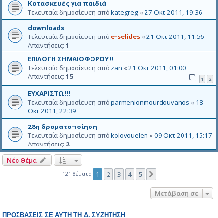
Κατασκευές για παιδιά
Τελευταία δημοσίευση από
kategreg
«
27 Οκτ 2011, 19:36
downloads
Τελευταία δημοσίευση από
e-selides
«
21 Οκτ 2011, 11:56
Απαντήσεις:
1
ΕΠΙΛΟΓΗ ΣΗΜΑΙΟΦΟΡΟΥ !!
Τελευταία δημοσίευση από
zan
«
21 Οκτ 2011, 01:00
Απαντήσεις:
15
1
2
ΕΥΧΑΡΙΣΤΩ!!!
Τελευταία δημοσίευση από
parmenionmourdouvanos
«
18
Οκτ 2011, 22:39
28η δραματοποίηση
Τελευταία δημοσίευση από
kolovouelen
«
09 Οκτ 2011, 15:17
Απαντήσεις:
2
Νέο Θέμα
121 θέματα
1
2
3
4
5
Επόμενη
Μετάβαση σε
ΠΡΟΣΒΆΣΕΙΣ ΣΕ ΑΥΤΉ ΤΗ Δ. ΣΥΖΉΤΗΣΗ