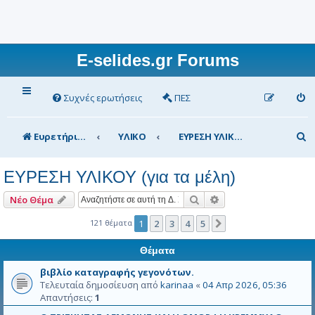
E-selides.gr Forums
Συχνές ερωτήσεις
ΠΕΣ
Α
Ευρετήριο Δ. Συζήτησης
ΥΛΙΚΟ
ΕΥΡΕΣΗ ΥΛΙΚΟΥ (για τα μέλη)
ν
ΕΥΡΕΣΗ ΥΛΙΚΟΥ (για τα μέλη)
α
ζ
Αναζήτηση
Ειδική αναζήτηση
Νέο Θέμα
ή
121 θέματα
1
2
3
4
5
Επόμενη
τ
Θέματα
η
βιβλίο καταγραφής γεγονότων.
σ
Τελευταία δημοσίευση από
karinaa
«
04 Απρ 2026, 05:36
Απαντήσεις:
1
η