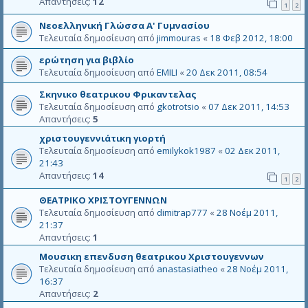
Απαντήσεις:
12
1
2
Νεοελληνική Γλώσσα Α' Γυμνασίου
Τελευταία δημοσίευση από
jimmouras
«
18 Φεβ 2012, 18:00
ερώτηση για βιβλίο
Τελευταία δημοσίευση από
EMILI
«
20 Δεκ 2011, 08:54
Σκηνικο θεατρικου Φρικαντελας
Τελευταία δημοσίευση από
gkotrotsio
«
07 Δεκ 2011, 14:53
Απαντήσεις:
5
χριστουγεννιάτικη γιορτή
Τελευταία δημοσίευση από
emilykok1987
«
02 Δεκ 2011,
21:43
Απαντήσεις:
14
1
2
ΘΕΑΤΡΙΚΟ ΧΡΙΣΤΟΥΓΕΝΝΩΝ
Τελευταία δημοσίευση από
dimitrap777
«
28 Νοέμ 2011,
21:37
Απαντήσεις:
1
Μουσικη επενδυση θεατρικου Χριστουγεννων
Τελευταία δημοσίευση από
anastasiatheo
«
28 Νοέμ 2011,
16:37
Απαντήσεις:
2