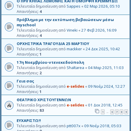
Ο ΠΡΙΓΚΗΠΑΣ ΛΕΜΟΝΗΣ ΚΑΙ Η ΟΜΟΡΦΗ ΚΡΕΜΜΥΔΩ
Τελευταία δημοσίευση από
Sappes
«
02 Μαρ 2026, 05:10
Απαντήσεις:
4
Πρόβλημα με την εκτύπωση βεβαιώσεων μέσω
myschool
Τελευταία δημοσίευση από
Vineki
«
27 Φεβ 2026, 16:09
Απαντήσεις:
4
ΟΡΧΗΣΤΡΙΚΑ ΤΡΑΓΟΥΔΙΑ 25 ΜΑΡΤΙΟΥ
Τελευταία δημοσίευση από
mackker
«
24 Δεκ 2025, 10:42
Απαντήσεις:
1
17η Νοεμβρίου-ντενεκεδούπολη
Τελευταία δημοσίευση από
Shaltarea
«
04 Μαρ 2025, 11:03
Απαντήσεις:
2
Γεια σας
Τελευταία δημοσίευση από
e-selides
«
09 Νοέμ 2024, 12:27
Απαντήσεις:
1
ΘΕΑΤΡΙΚΟ ΧΡΙΣΤΟΥΓΕΝΝΩΝ
Τελευταία δημοσίευση από
e-selides
«
01 Δεκ 2018, 12:45
Απαντήσεις:
83
1
6
7
8
9
…
ΕΥΧΑΡΙΣΤΩ!!
Τελευταία δημοσίευση από
ptt007x
«
09 Νοέμ 2018, 05:03