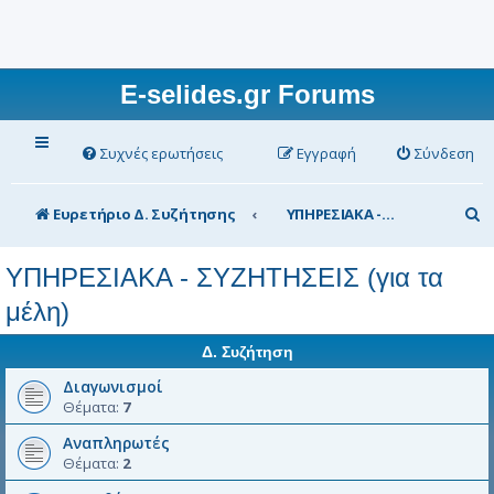
E-selides.gr Forums
Συχνές ερωτήσεις
Εγγραφή
Σύνδεση
Α
Ευρετήριο Δ. Συζήτησης
ΥΠΗΡΕΣΙΑΚΑ - ΣΥΖΗΤΗΣΕΙΣ (για τα μέλη)
ν
ΥΠΗΡΕΣΙΑΚΑ - ΣΥΖΗΤΗΣΕΙΣ (για τα
α
μέλη)
ζ
ή
Δ. Συζήτηση
τ
Διαγωνισμοί
η
Θέματα:
7
σ
Αναπληρωτές
Θέματα:
2
η