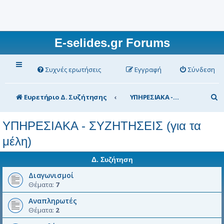
E-selides.gr Forums
Συχνές ερωτήσεις
Εγγραφή
Σύνδεση
Α
Ευρετήριο Δ. Συζήτησης
ΥΠΗΡΕΣΙΑΚΑ - ΣΥΖΗΤΗΣΕΙΣ (για τα μέλη)
ν
ΥΠΗΡΕΣΙΑΚΑ - ΣΥΖΗΤΗΣΕΙΣ (για τα
α
μέλη)
ζ
ή
Δ. Συζήτηση
τ
Διαγωνισμοί
η
Θέματα:
7
σ
Αναπληρωτές
Θέματα:
2
η