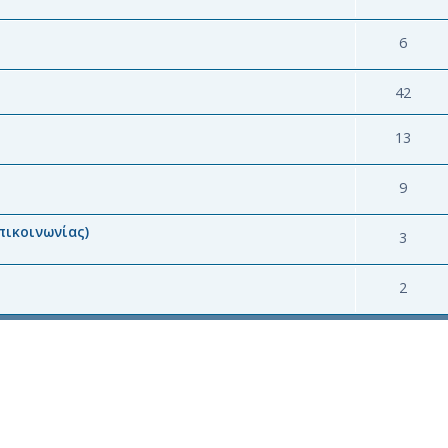
6
42
13
9
πικοινωνίας)
3
2