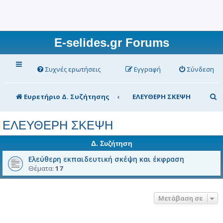
E-selides.gr Forums
Συχνές ερωτήσεις
Εγγραφή
Σύνδεση
Α
Ευρετήριο Δ. Συζήτησης
ΕΛΕΥΘΕΡΗ ΣΚΕΨΗ
ν
ΕΛΕΥΘΕΡΗ ΣΚΕΨΗ
α
ζ
Δ. Συζήτηση
ή
Ελεύθερη εκπαιδευτική σκέψη και έκφραση
Θέματα:
17
τ
η
σ
Μετάβαση σε
η