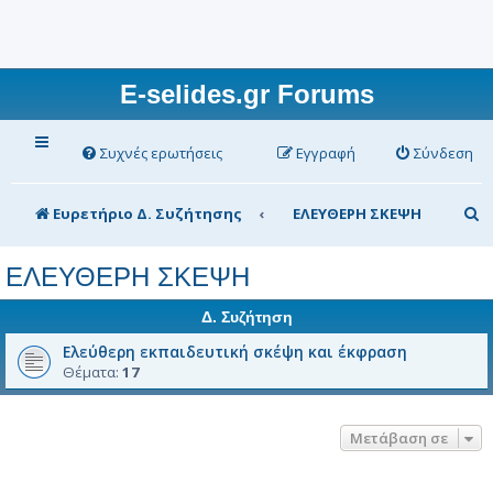
E-selides.gr Forums
Συχνές ερωτήσεις
Εγγραφή
Σύνδεση
Α
Ευρετήριο Δ. Συζήτησης
ΕΛΕΥΘΕΡΗ ΣΚΕΨΗ
ν
ΕΛΕΥΘΕΡΗ ΣΚΕΨΗ
α
ζ
Δ. Συζήτηση
ή
Ελεύθερη εκπαιδευτική σκέψη και έκφραση
Θέματα:
17
τ
η
σ
Μετάβαση σε
η