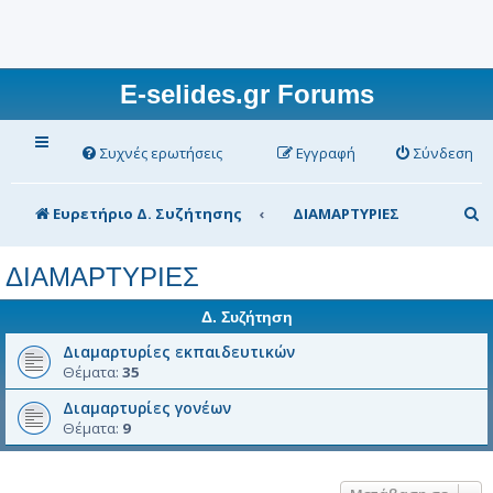
E-selides.gr Forums
Συχνές ερωτήσεις
Εγγραφή
Σύνδεση
Α
Ευρετήριο Δ. Συζήτησης
ΔΙΑΜΑΡΤΥΡΙΕΣ
ν
ΔΙΑΜΑΡΤΥΡΙΕΣ
α
ζ
Δ. Συζήτηση
ή
Διαμαρτυρίες εκπαιδευτικών
Θέματα:
35
τ
η
Διαμαρτυρίες γονέων
Θέματα:
9
σ
η