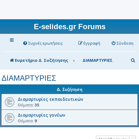
E-selides.gr Forums
Συχνές ερωτήσεις
Εγγραφή
Σύνδεση
Α
Ευρετήριο Δ. Συζήτησης
ΔΙΑΜΑΡΤΥΡΙΕΣ
ν
ΔΙΑΜΑΡΤΥΡΙΕΣ
α
ζ
Δ. Συζήτηση
ή
Διαμαρτυρίες εκπαιδευτικών
Θέματα:
35
τ
η
Διαμαρτυρίες γονέων
Θέματα:
9
σ
η